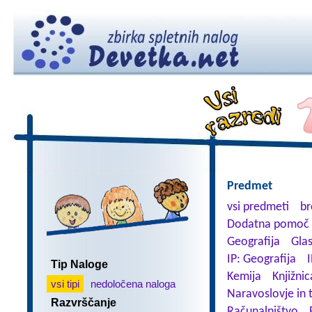
Predmet
vsi predmeti
br
Dodatna pomoč 
Geografija
Gla
IP: Geografija
I
Tip Naloge
Kemija
Knjižnic
vsi tipi
nedoločena naloga
Naravoslovje in 
Razvrščanje
Računalništvo