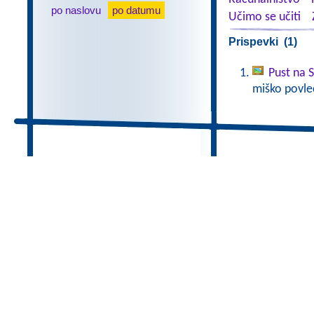
po naslovu
po datumu
Učimo se učiti
Prispevki (1)
Pust na 
miško povlec