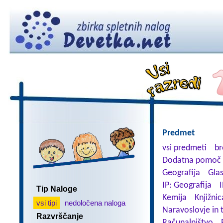
Predmet
vsi predmeti
br
Dodatna pomoč 
Geografija
Gla
IP: Geografija
I
Tip Naloge
Kemija
Knjižnic
vsi tipi
nedoločena naloga
Naravoslovje in 
Razvrščanje
Računalništvo