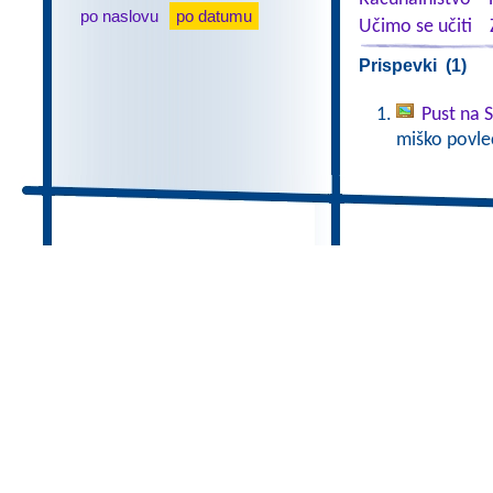
po naslovu
po datumu
Učimo se učiti
Prispevki (1)
Pust na 
miško povlec