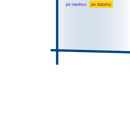
po naslovu
po datumu