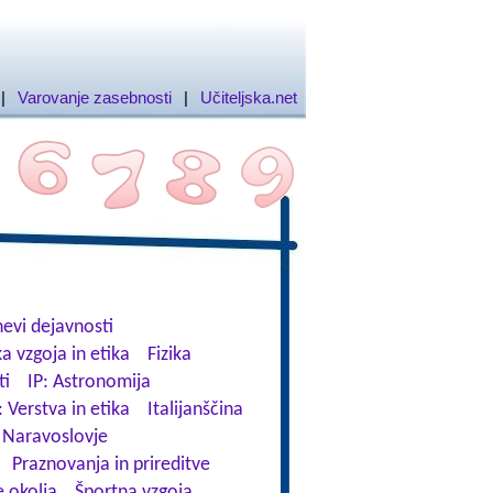
|
Varovanje zasebnosti
|
Učiteljska.net
evi dejavnosti
a vzgoja in etika
Fizika
ti
IP: Astronomija
: Verstva in etika
Italijanščina
Naravoslovje
Praznovanja in prireditve
 okolja
Športna vzgoja