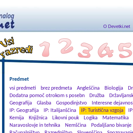
O Devetki.net
Predmet
vsi predmeti
brez predmeta
Angleščina
Biologija
Dn
Dodatna pomoč otrokom s posebn
Družba
Državljansk
Geografija
Glasba
Gospodinjstvo
Interesne dejavnos
IP: Geografija
IP: Italijanščina
IP: Turistična vzgoja
IP
Kemija
Knjižnica
Likovni pouk
Logika
Matematika
Naravoslovje in tehnika
Nemščina
Podaljšano bivanje
Računalništvo
Razredništvo
Slovenščina
Spoznavanje