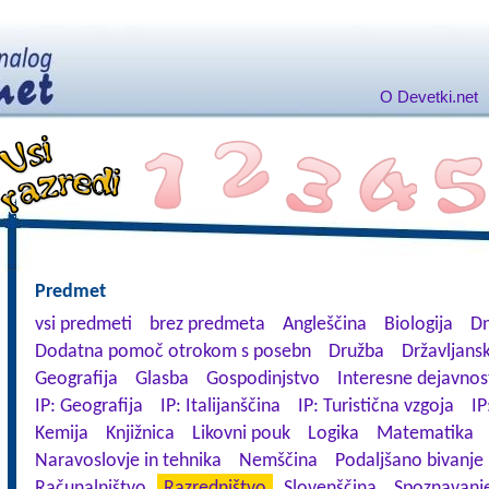
O Devetki.net
Predmet
vsi predmeti
brez predmeta
Angleščina
Biologija
Dn
Dodatna pomoč otrokom s posebn
Družba
Državljansk
Geografija
Glasba
Gospodinjstvo
Interesne dejavnos
IP: Geografija
IP: Italijanščina
IP: Turistična vzgoja
IP
Kemija
Knjižnica
Likovni pouk
Logika
Matematika
Naravoslovje in tehnika
Nemščina
Podaljšano bivanje
Računalništvo
Razredništvo
Slovenščina
Spoznavanje