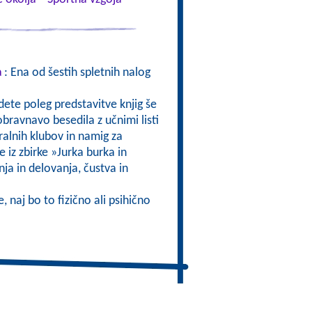
a
: Ena od šestih spletnih nalog
jdete poleg predstavitve knjig še
obravnavo besedila z učnimi listi
bralnih klubov in namig za
e iz zbirke »Jurka burka in
a in delovanja, čustva in
, naj bo to fizično ali psihično