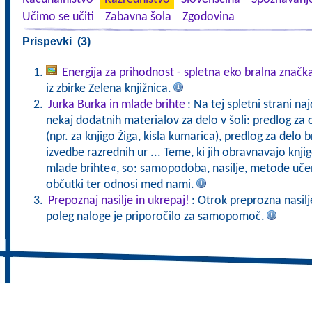
Učimo se učiti
Zabavna šola
Zgodovina
Prispevki (3)
Energija za prihodnost - spletna eko bralna značk
iz zbirke Zelena knjižnica.
Jurka Burka in mlade brihte
: Na tej spletni strani na
nekaj dodatnih materialov za delo v šoli: predlog za 
(npr. za knjigo Žiga, kisla kumarica), predlog za delo 
izvedbe razrednih ur ... Teme, ki jih obravnavajo knjig
mlade brihte«, so: samopodoba, nasilje, metode učenj
občutki ter odnosi med nami.
Prepoznaj nasilje in ukrepaj!
: Otrok preprozna nasilje
poleg naloge je priporočilo za samopomoč.