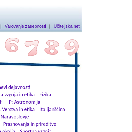
|
Varovanje zasebnosti
|
Učiteljska.net
evi dejavnosti
a vzgoja in etika
Fizika
ti
IP: Astronomija
: Verstva in etika
Italijanščina
Naravoslovje
Praznovanja in prireditve
 okolja
Športna vzgoja