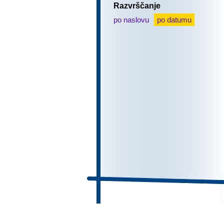
Razvrščanje
po naslovu
po datumu