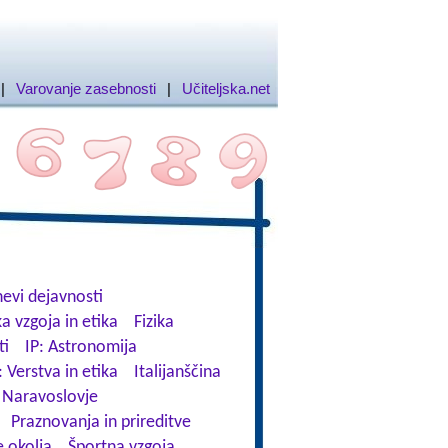
|
Varovanje zasebnosti
|
Učiteljska.net
evi dejavnosti
a vzgoja in etika
Fizika
ti
IP: Astronomija
: Verstva in etika
Italijanščina
Naravoslovje
Praznovanja in prireditve
 okolja
Športna vzgoja