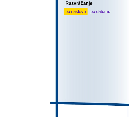
Razvrščanje
po naslovu
po datumu