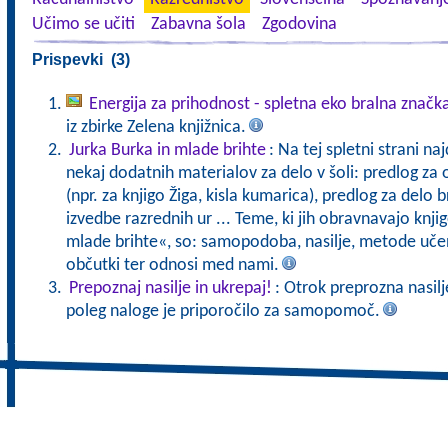
Učimo se učiti
Zabavna šola
Zgodovina
Prispevki (3)
Energija za prihodnost - spletna eko bralna značk
iz zbirke Zelena knjižnica.
Jurka Burka in mlade brihte
: Na tej spletni strani na
nekaj dodatnih materialov za delo v šoli: predlog za 
(npr. za knjigo Žiga, kisla kumarica), predlog za delo 
izvedbe razrednih ur ... Teme, ki jih obravnavajo knjig
mlade brihte«, so: samopodoba, nasilje, metode učenj
občutki ter odnosi med nami.
Prepoznaj nasilje in ukrepaj!
: Otrok preprozna nasilje
poleg naloge je priporočilo za samopomoč.