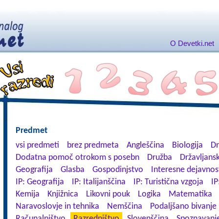
O Devetki.net
Predmet
vsi predmeti
brez predmeta
Angleščina
Biologija
Dn
Dodatna pomoč otrokom s posebn
Družba
Državljansk
Geografija
Glasba
Gospodinjstvo
Interesne dejavnos
IP: Geografija
IP: Italijanščina
IP: Turistična vzgoja
IP
Kemija
Knjižnica
Likovni pouk
Logika
Matematika
Naravoslovje in tehnika
Nemščina
Podaljšano bivanje
Računalništvo
Razredništvo
Slovenščina
Spoznavanje