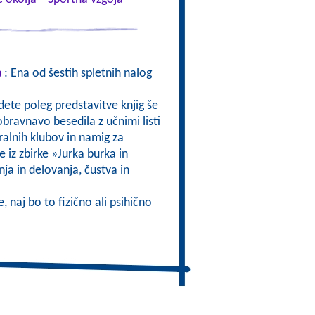
a
: Ena od šestih spletnih nalog
jdete poleg predstavitve knjig še
obravnavo besedila z učnimi listi
bralnih klubov in namig za
e iz zbirke »Jurka burka in
a in delovanja, čustva in
, naj bo to fizično ali psihično