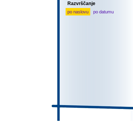
Razvrščanje
po naslovu
po datumu