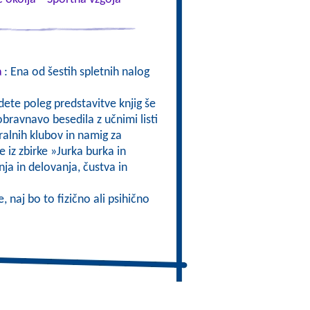
a
: Ena od šestih spletnih nalog
jdete poleg predstavitve knjig še
obravnavo besedila z učnimi listi
bralnih klubov in namig za
e iz zbirke »Jurka burka in
a in delovanja, čustva in
, naj bo to fizično ali psihično