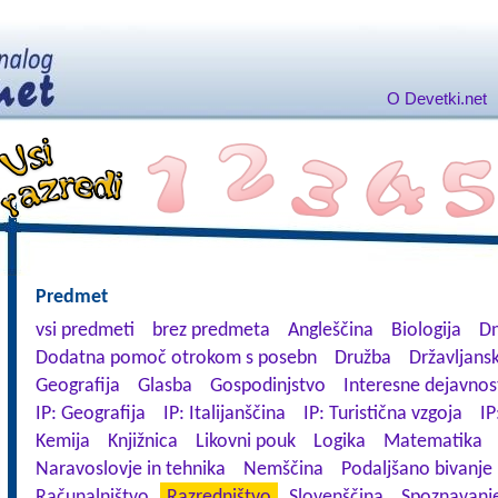
O Devetki.net
Predmet
vsi predmeti
brez predmeta
Angleščina
Biologija
Dn
Dodatna pomoč otrokom s posebn
Družba
Državljansk
Geografija
Glasba
Gospodinjstvo
Interesne dejavnos
IP: Geografija
IP: Italijanščina
IP: Turistična vzgoja
IP
Kemija
Knjižnica
Likovni pouk
Logika
Matematika
Naravoslovje in tehnika
Nemščina
Podaljšano bivanje
Računalništvo
Razredništvo
Slovenščina
Spoznavanje