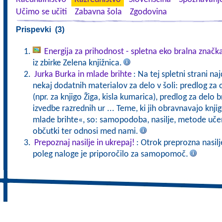
Učimo se učiti
Zabavna šola
Zgodovina
Prispevki (3)
Energija za prihodnost - spletna eko bralna značk
iz zbirke Zelena knjižnica.
Jurka Burka in mlade brihte
: Na tej spletni strani na
nekaj dodatnih materialov za delo v šoli: predlog za 
(npr. za knjigo Žiga, kisla kumarica), predlog za delo 
izvedbe razrednih ur ... Teme, ki jih obravnavajo knjig
mlade brihte«, so: samopodoba, nasilje, metode učenj
občutki ter odnosi med nami.
Prepoznaj nasilje in ukrepaj!
: Otrok preprozna nasilje
poleg naloge je priporočilo za samopomoč.