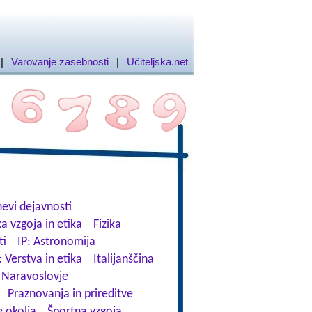
|
Varovanje zasebnosti
|
Učiteljska.net
evi dejavnosti
a vzgoja in etika
Fizika
ti
IP: Astronomija
: Verstva in etika
Italijanščina
Naravoslovje
Praznovanja in prireditve
 okolja
Športna vzgoja