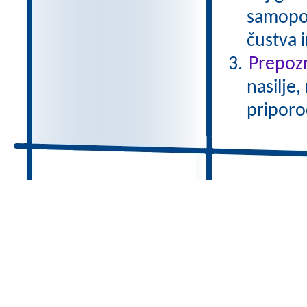
samopod
čustva 
Prepozn
nasilje,
priporo