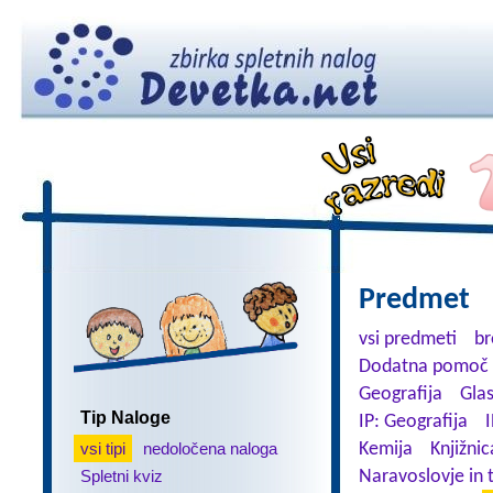
Predmet
vsi predmeti
br
Dodatna pomoč 
Geografija
Gla
Tip Naloge
IP: Geografija
I
vsi tipi
nedoločena naloga
Kemija
Knjižnic
Spletni kviz
Naravoslovje in 