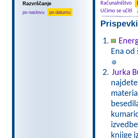
Računalništvo
Razvrščanje
Učimo se učiti
po naslovu
po datumu
Prispevki
Energ
Ena od š
Jurka B
najdete
materia
besedila
kumaric
izvedbe
knjige i