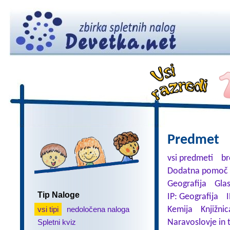
Predmet
vsi predmeti
br
Dodatna pomoč 
Geografija
Gla
Tip Naloge
IP: Geografija
I
vsi tipi
nedoločena naloga
Kemija
Knjižnic
Spletni kviz
Naravoslovje in 