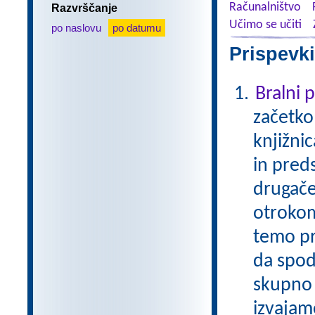
Računalništvo
Razvrščanje
Učimo se učiti
po naslovu
po datumu
Prispevki
Bralni
začetko
knjižni
in pred
drugače
otrokom
temo pr
da spod
skupno 
izvajam