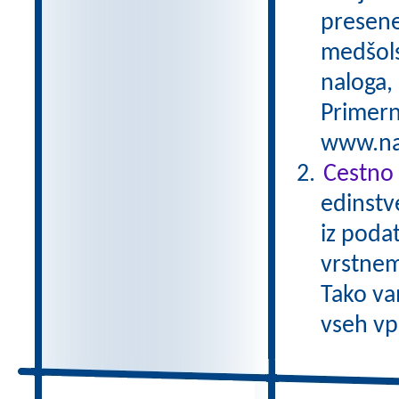
preseneč
medšols
naloga,
Primern
www.nas
Cestno 
edinstv
iz poda
vrstnem
Tako va
vseh vp