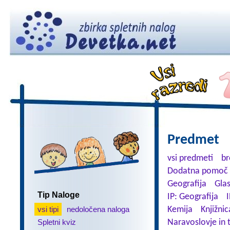
Predmet
vsi predmeti
br
Dodatna pomoč 
Geografija
Gla
Tip Naloge
IP: Geografija
I
vsi tipi
nedoločena naloga
Kemija
Knjižnic
Spletni kviz
Naravoslovje in 