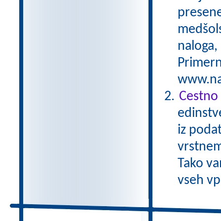
preseneč
medšols
naloga,
Primern
www.nas
Cestno 
edinstv
iz poda
vrstnem
Tako va
vseh vp