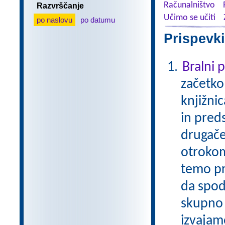
Računalništvo
Razvrščanje
Učimo se učiti
po naslovu
po datumu
Prispevki
Bralni
začetko
knjižni
in pred
drugače
otrokom
temo pr
da spod
skupno 
izvajam