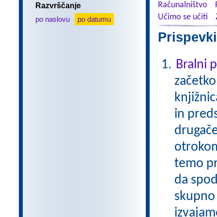
Računalništvo
Razvrščanje
Učimo se učiti
po naslovu
po datumu
Prispevki
Bralni
začetko
knjižni
in pred
drugače
otrokom
temo pr
da spod
skupno 
izvajam