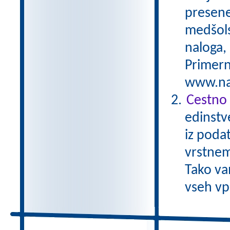
preseneč
medšols
naloga,
Primern
www.nas
Cestno 
edinstv
iz poda
vrstnem
Tako va
vseh vp