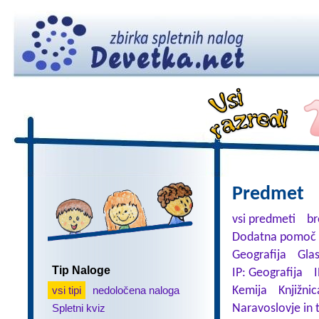
Predmet
vsi predmeti
br
Dodatna pomoč 
Geografija
Gla
Tip Naloge
IP: Geografija
I
vsi tipi
nedoločena naloga
Kemija
Knjižnic
Spletni kviz
Naravoslovje in 