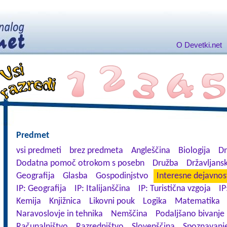
O Devetki.net
Predmet
vsi predmeti
brez predmeta
Angleščina
Biologija
Dn
Dodatna pomoč otrokom s posebn
Družba
Državljansk
Geografija
Glasba
Gospodinjstvo
Interesne dejavnos
IP: Geografija
IP: Italijanščina
IP: Turistična vzgoja
IP
Kemija
Knjižnica
Likovni pouk
Logika
Matematika
Naravoslovje in tehnika
Nemščina
Podaljšano bivanje
Računalništvo
Razredništvo
Slovenščina
Spoznavanje