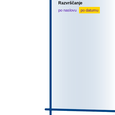
Razvrščanje
po naslovu
po datumu