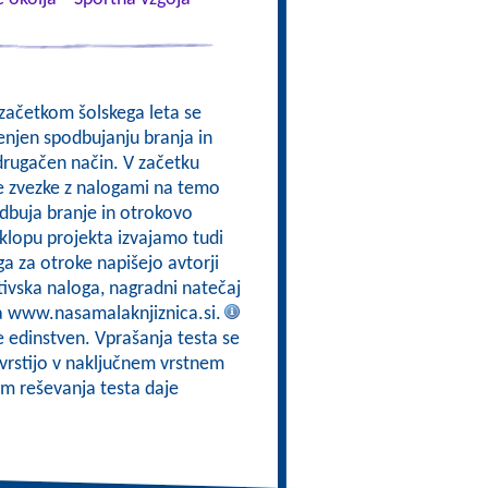
 začetkom šolskega leta se
enjen spodbujanju branja in
drugačen način. V začetku
e zvezke z nalogami na temo
odbuja branje in otrokovo
sklopu projekta izvajamo tudi
a za otroke napišejo avtorji
tivska naloga, nagradni natečaj
na www.nasamalaknjiznica.si.
je edinstven. Vprašanja testa se
zvrstijo v naključnem vrstnem
m reševanja testa daje