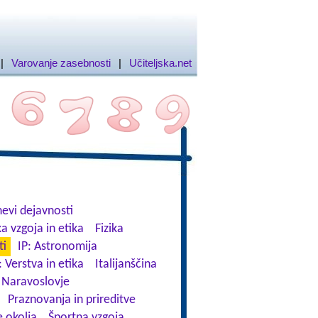
|
Varovanje zasebnosti
|
Učiteljska.net
evi dejavnosti
a vzgoja in etika
Fizika
ti
IP: Astronomija
: Verstva in etika
Italijanščina
Naravoslovje
Praznovanja in prireditve
 okolja
Športna vzgoja