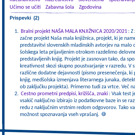
Učimo se učiti
Zabavna šola
Zgodovina
Prispevki (2)
Bralni projekt NAŠA MALA KNJIŽNICA 2020/2021
: Z
začne projekt Naša mala knjižnica, projekt, ki je nam
predstavitvi slovenskih mladinskih avtorjev na malo 
šolskega leta prijavljenim otrokom razdelimo delovn
predstavljenih knjig. Projekt je zasnovan tako, da sp
kreativnost skozi skupno poustvarjanje v razredu. V 
različne dodatne dejavnosti (pismo presenečenja, ki g
knjig, medšolska izmenjava literarnega junaka, detek
ob zaključku projekta). Primerno tudi za vrtce. Več 
Cestno prometni predpisi, križišča, znaki
: Vsak test 
vsakič naključno izbirajo iz podatkovne baze in se ra
redu z naključnim vrstnim redom odgovorov. Tako va
možnost spoznavanja vseh vprašanj.