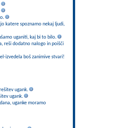
e
e
jo.
jo katere spoznamo nekaj ljudi,
ušamo uganiti, kaj bi to bilo.
ja, reši dodatno nalogo in poišči
el-izvedela boš zanimive stvari!
rešitev ugank.
itev ugank.
e dana, uganke moramo