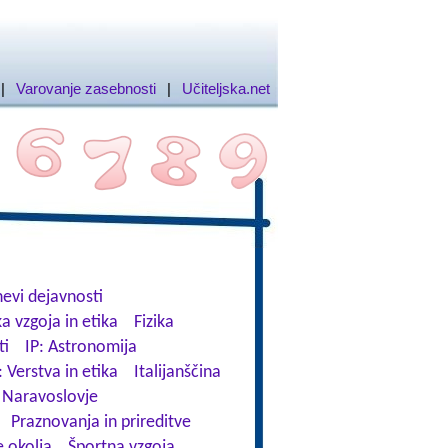
|
Varovanje zasebnosti
|
Učiteljska.net
evi dejavnosti
a vzgoja in etika
Fizika
ti
IP: Astronomija
: Verstva in etika
Italijanščina
Naravoslovje
Praznovanja in prireditve
 okolja
Športna vzgoja