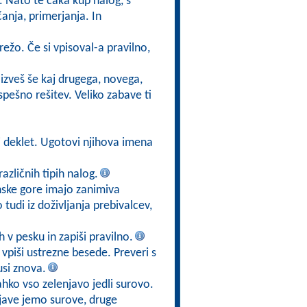
. Nato te čaka kup nalog, s
anja, primerjanja. In
režo. Če si vpisoval-a pravilno,
 izveš še kaj drugega, novega,
pešno rešitev. Veliko zabave ti
si deklet. Ugotovi njihova imena
različnih tipih nalog.
nske gore imajo zanimiva
tudi iz doživljanja prebivalcev,
h v pesku in zapiši pravilno.
 vpiši ustrezne besede. Preveri s
si znova.
lahko vso zelenjavo jedli surovo.
njave jemo surove, druge