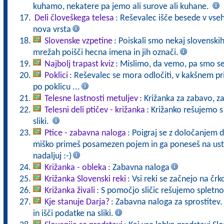
kuhamo, nekatere pa jemo ali surove ali kuhane.
Deli človeškega telesa
: Reševalec išče besede v vse
nova vrsta
Slovenske vzpetine
: Poiskali smo nekaj slovenski
mrežah poišči hecna imena in jih označi.
Najbolj trapast kviz
: Mislimo, da vemo, pa smo se 
Poklici
: Reševalec se mora odločiti, v kakšnem pr
po poklicu ...
Telesne lastnosti metuljev
: Križanka za zabavo, z
Telesni deli ptičev - križanka
: Križanko rešujemo s
sliki.
Ptice - zabavna naloga
: Poigraj se z določanjem d
miško primeš posamezen pojem in ga poneseš na ust
nadaljuj :-)
Križanka - obleka
: Zabavna naloga
Križanka Slovenski reki
: Vsi reki se začnejo na črk
Križanka živali
: S pomočjo sličic rešujemo spletno
Kje stanuje Darja?
: Zabavna naloga za sprostitev. K
in išči podatke na sliki.