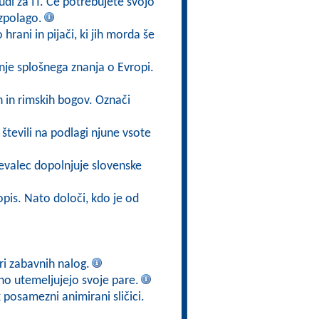
di za IT. Če potrebujete svojo
azpolago.
 hrani in pijači, ki jih morda še
nje splošnega znanja o Evropi.
h in rimskih bogov. Označi
števili na podlagi njune vsote
evalec dopolnjuje slovenske
opis. Nato določi, kdo je od
iri zabavnih nalog.
no utemeljujejo svoje pare.
posamezni animirani sličici.