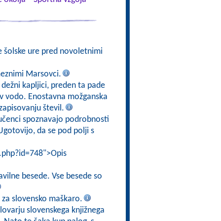
e šolske ure pred novoletnimi
meznimi Marsovci.
 dežni kapljici, preden ta pade
jo v vodo. Enostavna možganska
zapisovanju števil.
 učenci spoznavajo podrobnosti
gotovijo, da se pod polji s
i.php?id=748">Opis
ravilne besede. Vse besede so
o za slovensko maškaro.
Slovarju slovenskega knjižnega