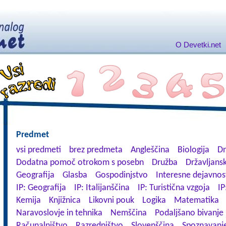
O Devetki.net
Predmet
vsi predmeti
brez predmeta
Angleščina
Biologija
Dn
Dodatna pomoč otrokom s posebn
Družba
Državljansk
Geografija
Glasba
Gospodinjstvo
Interesne dejavnos
IP: Geografija
IP: Italijanščina
IP: Turistična vzgoja
IP
Kemija
Knjižnica
Likovni pouk
Logika
Matematika
Naravoslovje in tehnika
Nemščina
Podaljšano bivanje
Računalništvo
Razredništvo
Slovenščina
Spoznavanje