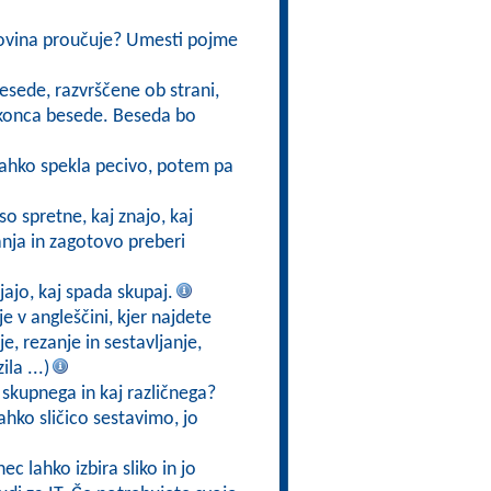
dovina proučuje? Umesti pojme
besede, razvrščene ob strani,
do konca besede. Beseda bo
lahko spekla pecivo, potem pa
so spretne, kaj znajo, kaj
nja in zagotovo preberi
jajo, kaj spada skupaj.
je v angleščini, kjer najdete
e, rezanje in sestavljanje,
la ...)
ni skupnega in kaj različnega?
ahko sličico sestavimo, jo
ec lahko izbira sliko in jo