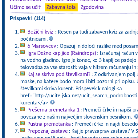
Učimo se učiti
Zabavna šola
Zgodovina
Prispevki (114)
Božični kviz
: Resen pa tudi zabaven kviz za zadnj
počitnicami.
6 Marsovcev
: Opazuj in določi razlike med posa
Igra Dežne kapljice (Raindrops)
: Izračunaj račun v
na vodno gladino. Igre je konec, ko 3 kapljice pade
telovadba za vse starosti: vaja v hitrem računanju in 
Kaj se skriva pod številkami?
: Z odkrivanjem polj
maske, na katere bodo morali biti pozorni pri opisu. U
številkami skriva kurent. Prispevek k nalogi <a
href="http://uciteljska.net/ucit_search_podrobnost
kurenta</a>
Prešerna premetanka 1
: Premeči črke in napiši p
povezane z našim največjim slovenskim pesnikom.
Pustna premetanka
: Premeči črke in najdi besed
Prepoznaj zastave
: Kaj je pravzaprav zastava? V 