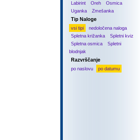
Labirint
Oreh
Osmica
Uganka
Zmešanka
Tip Naloge
vsi tipi
nedoločena naloga
Spletna križanka
Spletni kviz
Spletna osmica
Spletni
blodnjak
Razvrščanje
po naslovu
po datumu