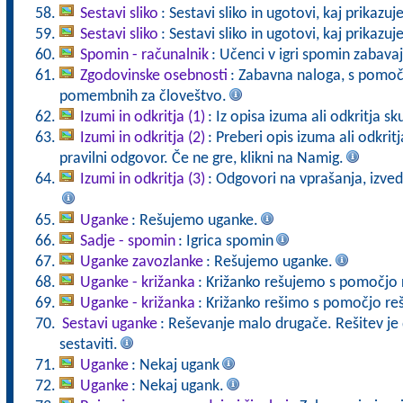
Sestavi sliko
: Sestavi sliko in ugotovi, kaj prikazuj
Sestavi sliko
: Sestavi sliko in ugotovi, kaj prikazuj
Spomin - računalnik
: Učenci v igri spomin zabava
Zgodovinske osebnosti
: Zabavna naloga, s pomoč
pomembnih za človeštvo.
Izumi in odkritja (1)
: Iz opisa izuma ali odkritja sk
Izumi in odkritja (2)
: Preberi opis izuma ali odkrit
pravilni odgovor. Če ne gre, klikni na Namig.
Izumi in odkritja (3)
: Odgovori na vprašanja, izved
Uganke
: Rešujemo uganke.
Sadje - spomin
: Igrica spomin
Uganke zavozlanke
: Rešujemo uganke.
Uganke - križanka
: Križanko rešujemo s pomočjo 
Uganke - križanka
: Križanko rešimo s pomočjo reš
Sestavi uganke
: Reševanje malo drugače. Rešitev j
sestaviti.
Uganke
: Nekaj ugank
Uganke
: Nekaj ugank.