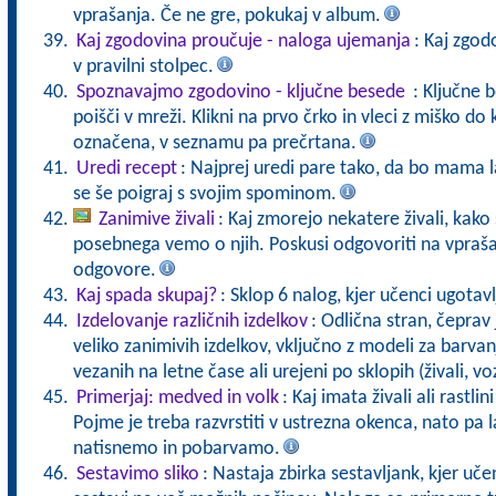
vprašanja. Če ne gre, pokukaj v album.
Kaj zgodovina proučuje - naloga ujemanja
: Kaj zgo
v pravilni stolpec.
Spoznavajmo zgodovino - ključne besede
: Ključne 
poišči v mreži. Klikni na prvo črko in vleci z miško 
označena, v seznamu pa prečrtana.
Uredi recept
: Najprej uredi pare tako, da bo mama 
se še poigraj s svojim spominom.
Zanimive živali
: Kaj zmorejo nekatere živali, kako 
posebnega vemo o njih. Poskusi odgovoriti na vpraša
odgovore.
Kaj spada skupaj?
: Sklop 6 nalog, kjer učenci ugotavl
Izdelovanje različnih izdelkov
: Odlična stran, čeprav 
veliko zanimivih izdelkov, vključno z modeli za barvanj
vezanih na letne čase ali urejeni po sklopih (živali, vozi
Primerjaj: medved in volk
: Kaj imata živali ali rastli
Pojme je treba razvrstiti v ustrezna okenca, nato pa l
natisnemo in pobarvamo.
Sestavimo sliko
: Nastaja zbirka sestavljank, kjer učen