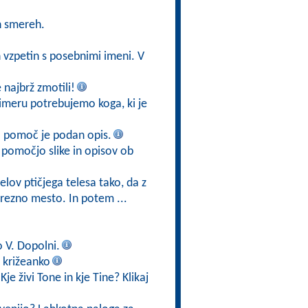
h smereh.
h vzpetin s posebnimi imeni. V
najbrž zmotili!
imeru potrebujemo koga, ki je
a pomoč je podan opis.
 pomočjo slike in opisov ob
elov ptičjega telesa tako, da z
rezno mesto. In potem ...
o V. Dopolni.
 križeanko
je živi Tone in kje Tine? Klikaj