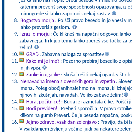
jezika smo našli opis. Uredi besede v smiselno poved
katerimi preveriš svoje sposobnosti opazovanja, izloč
mimogrede si lahko zapomniš nekaj zastav.
Bogastvo morja
: Poišči pravo besedo in jo vnesi v m
lahko preveriš z geslom.
Izrazi o morju
: Če klikneš na napačni odgovor, lahko
zabavnega. In kljub temu lahko zbereš vse točke za us
želim!
GRAD
: Zabavna naloga za sprostitev
Kako mi je ime?
: Pozorno prebiraj besedilo z opi
in jih vpiši.
Zanke in uganke
: Skušaj rešiti nekaj ugank v štirih 
Nenavadna imena slovenskih gora in vzpetin
: Slove
imena. Poleg obočjanihnaletimo na imena, ki izhajajo 
njihovih izkušnjah, navadah. Veliko zabave želim!
Hura, počitnice!
: Burja je razmetala črke. Poišči ji
Bodi previden!
: Preberi sporočila. V pravokotnike
klikom na gumb Preveri. Če je beseda napačna, posku
Jejmo zdravo, vsak dan zelenjavo
: Pravijo, da bi 
V vsakdanjem življenju večine ljudi pa nekatere zele