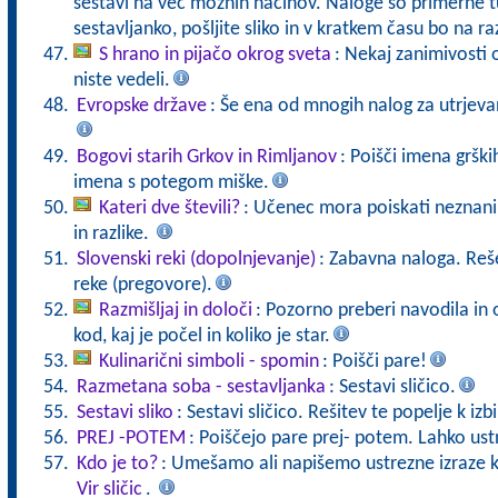
sestavi na več možnih načinov. Naloge so primerne tu
sestavljanko, pošljite sliko in v kratkem času bo na r
S hrano in pijačo okrog sveta
: Nekaj zanimivosti o
niste vedeli.
Evropske države
: Še ena od mnogih nalog za utrjeva
Bogovi starih Grkov in Rimljanov
: Poišči imena grški
imena s potegom miške.
Kateri dve števili?
: Učenec mora poiskati neznani 
in razlike.
Slovenski reki (dopolnjevanje)
: Zabavna naloga. Reš
reke (pregovore).
Razmišljaj in določi
: Pozorno preberi navodila in 
kod, kaj je počel in koliko je star.
Kulinarični simboli - spomin
: Poišči pare!
Razmetana soba - sestavljanka
: Sestavi sličico.
Sestavi sliko
: Sestavi sličico. Rešitev te popelje k izb
PREJ -POTEM
: Poiščejo pare prej- potem. Lahko ust
Kdo je to?
: Umešamo ali napišemo ustrezne izraze k 
Vir sličic
.