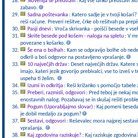
Slovenija se predstavi
: Kaj vse lahko predstavi S
zabavo.
Sadna poštevanka
: Katero sadje je v tvoji košar
reši račune. Preveri rešitve, črke ob rešitvah pa prepiš
Pasji dnevi
: Vroča skrivanka - poišči besede v vs
Skrite besede pod košem - naloga na spletu
: V mr
povezane s košarko.
Še ena o bolhah
: Kam se odpravijo bolhe ob nedelj
odkril-a boš odgovor na postavljeno vprašanje.
10 največjih držav
: Deset največjih držav. Katere s
imajo, kateri jezik govorijo prebivalci, vse to izveš v
uspeha ti želim.
Izumi in odkritja
: Reši križanko s pomočjo tabele z
Preberi, razmisli, odgovori
: Pred teboj je nekaj m
enostavnih nalog. Pozabavaj se in skušaj rešiti proble
Pogum (Uporabljajmo slovar)
: Kaj pomeni besed
je dobil medaljo za pogum?
Sestavi, odgovori
: Reševalec mora najprej sestavit
vprašanja.
Kaj zgodovina raziskuje?
: Kaj raziskuje zgodovina