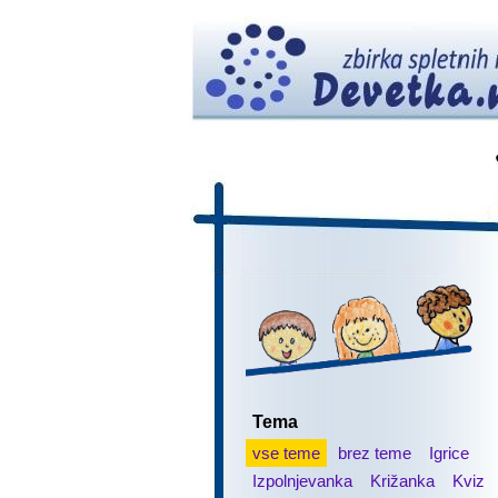
Tema
vse teme
brez teme
Igrice
Izpolnjevanka
Križanka
Kviz