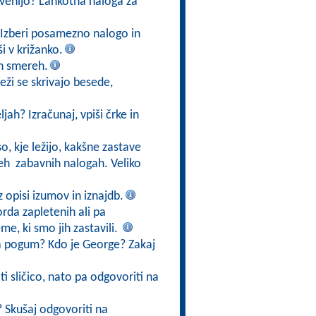
lovenijo? Lahkotna naloga za
i? Izberi posamezno nalogo in
i v križanko.
eh smereh.
eži se skrivajo besede,
ah? Izračunaj, vpiši črke in
o, kje ležijo, kakšne zastave
 teh zabavnih nalogah. Veliko
 opisi izumov in iznajdb.
orda zapletenih ali pa
me, ki smo jih zastavili.
a pogum? Kdo je George? Zakaj
i sličico, nato pa odgovoriti na
? Skušaj odgovoriti na