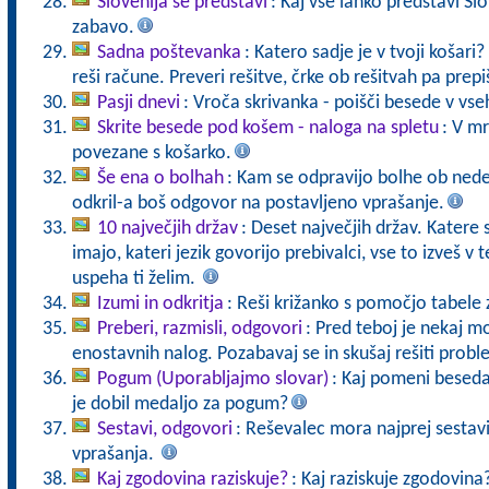
Slovenija se predstavi
: Kaj vse lahko predstavi S
zabavo.
Sadna poštevanka
: Katero sadje je v tvoji košar
reši račune. Preveri rešitve, črke ob rešitvah pa prepiš
Pasji dnevi
: Vroča skrivanka - poišči besede v vs
Skrite besede pod košem - naloga na spletu
: V mr
povezane s košarko.
Še ena o bolhah
: Kam se odpravijo bolhe ob nedelj
odkril-a boš odgovor na postavljeno vprašanje.
10 največjih držav
: Deset največjih držav. Katere s
imajo, kateri jezik govorijo prebivalci, vse to izveš v
uspeha ti želim.
Izumi in odkritja
: Reši križanko s pomočjo tabele z
Preberi, razmisli, odgovori
: Pred teboj je nekaj m
enostavnih nalog. Pozabavaj se in skušaj rešiti proble
Pogum (Uporabljajmo slovar)
: Kaj pomeni besed
je dobil medaljo za pogum?
Sestavi, odgovori
: Reševalec mora najprej sestavit
vprašanja.
Kaj zgodovina raziskuje?
: Kaj raziskuje zgodovina