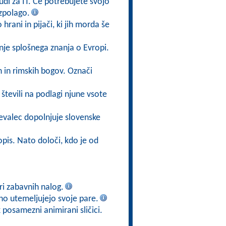
di za IT. Če potrebujete svojo
azpolago.
 hrani in pijači, ki jih morda še
nje splošnega znanja o Evropi.
h in rimskih bogov. Označi
števili na podlagi njune vsote
evalec dopolnjuje slovenske
opis. Nato določi, kdo je od
iri zabavnih nalog.
no utemeljujejo svoje pare.
posamezni animirani sličici.