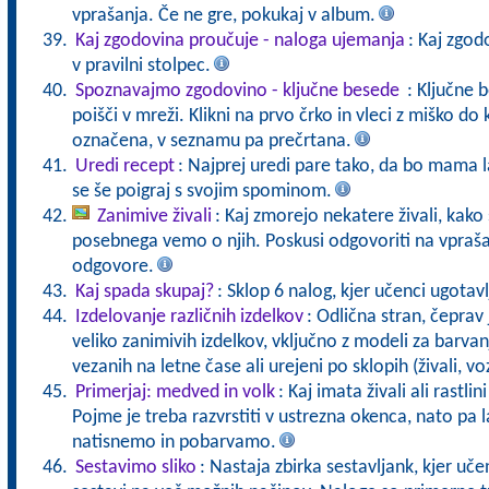
vprašanja. Če ne gre, pokukaj v album.
Kaj zgodovina proučuje - naloga ujemanja
: Kaj zgo
v pravilni stolpec.
Spoznavajmo zgodovino - ključne besede
: Ključne 
poišči v mreži. Klikni na prvo črko in vleci z miško 
označena, v seznamu pa prečrtana.
Uredi recept
: Najprej uredi pare tako, da bo mama 
se še poigraj s svojim spominom.
Zanimive živali
: Kaj zmorejo nekatere živali, kako 
posebnega vemo o njih. Poskusi odgovoriti na vpraša
odgovore.
Kaj spada skupaj?
: Sklop 6 nalog, kjer učenci ugotavl
Izdelovanje različnih izdelkov
: Odlična stran, čeprav 
veliko zanimivih izdelkov, vključno z modeli za barvanj
vezanih na letne čase ali urejeni po sklopih (živali, vozi
Primerjaj: medved in volk
: Kaj imata živali ali rastli
Pojme je treba razvrstiti v ustrezna okenca, nato pa l
natisnemo in pobarvamo.
Sestavimo sliko
: Nastaja zbirka sestavljank, kjer učen