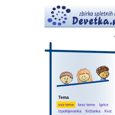
Tema
vse teme
brez teme
Igrice
Izpolnjevanka
Križanka
Kviz