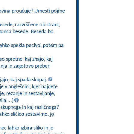
dovina proučuje? Umesti pojme
besede, razvrščene ob strani,
do konca besede. Beseda bo
lahko spekla pecivo, potem pa
so spretne, kaj znajo, kaj
nja in zagotovo preberi
jajo, kaj spada skupaj.
je v angleščini, kjer najdete
e, rezanje in sestavljanje,
la ...)
ni skupnega in kaj različnega?
ahko sličico sestavimo, jo
ec lahko izbira sliko in jo