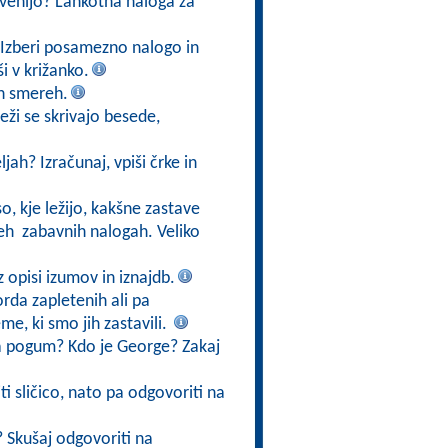
lovenijo? Lahkotna naloga za
i? Izberi posamezno nalogo in
i v križanko.
eh smereh.
eži se skrivajo besede,
ah? Izračunaj, vpiši črke in
o, kje ležijo, kakšne zastave
 teh zabavnih nalogah. Veliko
 opisi izumov in iznajdb.
orda zapletenih ali pa
me, ki smo jih zastavili.
a pogum? Kdo je George? Zakaj
i sličico, nato pa odgovoriti na
? Skušaj odgovoriti na