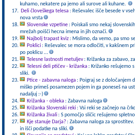
kuhamo, nekatere pa jemo ali surove ali kuhane.
Deli človeškega telesa
: Reševalec išče besede v vse
nova vrsta
Slovenske vzpetine
: Poiskali smo nekaj slovenski
mrežah poišči hecna imena in jih označi.
Najbolj trapast kviz
: Mislimo, da vemo, pa smo se 
Poklici
: Reševalec se mora odločiti, v kakšnem pr
po poklicu ...
Telesne lastnosti metuljev
: Križanka za zabavo, z
Telesni deli ptičev - križanka
: Križanko rešujemo s
sliki.
Ptice - zabavna naloga
: Poigraj se z določanjem d
miško primeš posamezen pojem in ga poneseš na ust
nadaljuj :-)
Križanka - obleka
: Zabavna naloga
Križanka Slovenski reki
: Vsi reki se začnejo na črk
Križanka živali
: S pomočjo sličic rešujemo spletno
Kje stanuje Darja?
: Zabavna naloga za sprostitev. K
in išči podatke na sliki.