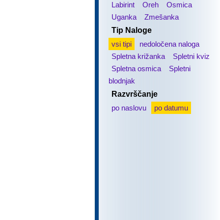
Labirint
Oreh
Osmica
Uganka
Zmešanka
Tip Naloge
vsi tipi
nedoločena naloga
Spletna križanka
Spletni kviz
Spletna osmica
Spletni
blodnjak
Razvrščanje
po naslovu
po datumu