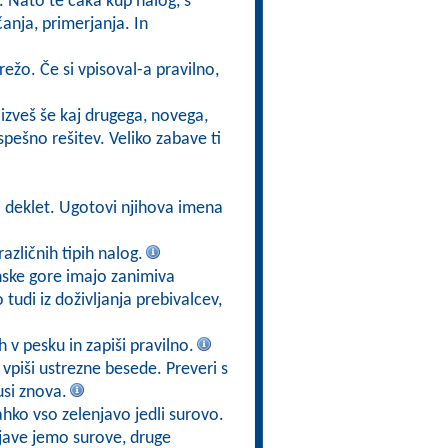
. Nato te čaka kup nalog, s
anja, primerjanja. In
režo. Če si vpisoval-a pravilno,
 izveš še kaj drugega, novega,
pešno rešitev. Veliko zabave ti
si deklet. Ugotovi njihova imena
različnih tipih nalog.
nske gore imajo zanimiva
tudi iz doživljanja prebivalcev,
h v pesku in zapiši pravilno.
 vpiši ustrezne besede. Preveri s
si znova.
lahko vso zelenjavo jedli surovo.
njave jemo surove, druge