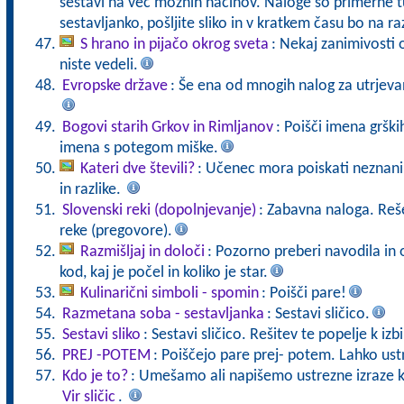
sestavi na več možnih načinov. Naloge so primerne tu
sestavljanko, pošljite sliko in v kratkem času bo na r
S hrano in pijačo okrog sveta
: Nekaj zanimivosti o
niste vedeli.
Evropske države
: Še ena od mnogih nalog za utrjeva
Bogovi starih Grkov in Rimljanov
: Poišči imena grški
imena s potegom miške.
Kateri dve števili?
: Učenec mora poiskati neznani 
in razlike.
Slovenski reki (dopolnjevanje)
: Zabavna naloga. Reš
reke (pregovore).
Razmišljaj in določi
: Pozorno preberi navodila in 
kod, kaj je počel in koliko je star.
Kulinarični simboli - spomin
: Poišči pare!
Razmetana soba - sestavljanka
: Sestavi sličico.
Sestavi sliko
: Sestavi sličico. Rešitev te popelje k izb
PREJ -POTEM
: Poiščejo pare prej- potem. Lahko ust
Kdo je to?
: Umešamo ali napišemo ustrezne izraze k 
Vir sličic
.