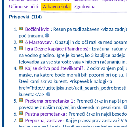
Učimo se učiti
Zabavna šola
Zgodovina
Prispevki (114)
Božični kviz
: Resen pa tudi zabaven kviz za zadnj
počitnicami.
6 Marsovcev
: Opazuj in določi razlike med posa
Igra Dežne kapljice (Raindrops)
: Izračunaj račun v
na vodno gladino. Igre je konec, ko 3 kapljice pade
telovadba za vse starosti: vaja v hitrem računanju in 
Kaj se skriva pod številkami?
: Z odkrivanjem polj
maske, na katere bodo morali biti pozorni pri opisu. U
številkami skriva kurent. Prispevek k nalogi <a
href="http://uciteljska.net/ucit_search_podrobnost
kurenta</a>
Prešerna premetanka 1
: Premeči črke in napiši p
povezane z našim največjim slovenskim pesnikom.
Pustna premetanka
: Premeči črke in najdi besed
Prepoznaj zastave
: Kaj je pravzaprav zastava? V 