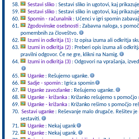
Sestavi sliko
: Sestavi sliko in ugotovi, kaj prikazuj
Sestavi sliko
: Sestavi sliko in ugotovi, kaj prikazuj
Spomin - računalnik
: Učenci v igri spomin zabava
Zgodovinske osebnosti
: Zabavna naloga, s pomoč
pomembnih za človeštvo.
Izumi in odkritja (1)
: Iz opisa izuma ali odkritja sk
Izumi in odkritja (2)
: Preberi opis izuma ali odkrit
pravilni odgovor. Če ne gre, klikni na Namig.
Izumi in odkritja (3)
: Odgovori na vprašanja, izved
Uganke
: Rešujemo uganke.
Sadje - spomin
: Igrica spomin
Uganke zavozlanke
: Rešujemo uganke.
Uganke - križanka
: Križanko rešujemo s pomočjo 
Uganke - križanka
: Križanko rešimo s pomočjo reš
Sestavi uganke
: Reševanje malo drugače. Rešitev j
sestaviti.
Uganke
: Nekaj ugank
Uganke
: Nekaj ugank.