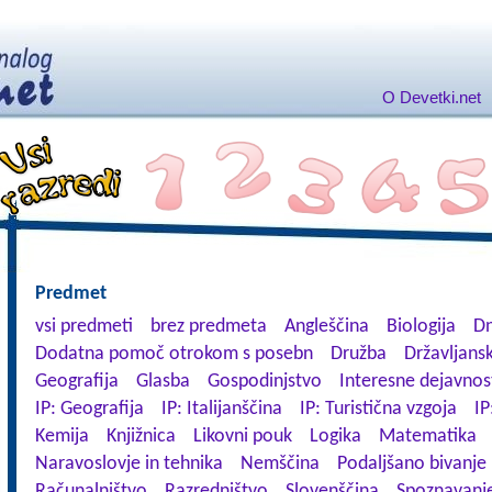
O Devetki.net
Predmet
vsi predmeti
brez predmeta
Angleščina
Biologija
Dn
Dodatna pomoč otrokom s posebn
Družba
Državljansk
Geografija
Glasba
Gospodinjstvo
Interesne dejavnos
IP: Geografija
IP: Italijanščina
IP: Turistična vzgoja
IP
Kemija
Knjižnica
Likovni pouk
Logika
Matematika
Naravoslovje in tehnika
Nemščina
Podaljšano bivanje
Računalništvo
Razredništvo
Slovenščina
Spoznavanje