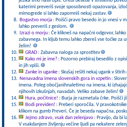
jezika smo našli opis. Uredi besede v smiselno poved
katerimi preveriš svoje sposobnosti opazovanja, izloč
mimogrede si lahko zapomniš nekaj zastav.
Bogastvo morja
: Poišči pravo besedo in jo vnesi v m
lahko preveriš z geslom.
Izrazi o morju
: Če klikneš na napačni odgovor, lahko
zabavnega. In kljub temu lahko zbereš vse točke za us
želim!
GRAD
: Zabavna naloga za sprostitev
Kako mi je ime?
: Pozorno prebiraj besedilo z opi
in jih vpiši.
Zanke in uganke
: Skušaj rešiti nekaj ugank v štirih 
Nenavadna imena slovenskih gora in vzpetin
: Slove
imena. Poleg obočjanihnaletimo na imena, ki izhajajo 
njihovih izkušnjah, navadah. Veliko zabave želim!
Hura, počitnice!
: Burja je razmetala črke. Poišči ji
Bodi previden!
: Preberi sporočila. V pravokotnike
klikom na gumb Preveri. Če je beseda napačna, posku
Jejmo zdravo, vsak dan zelenjavo
: Pravijo, da bi 
V vsakdanjem življenju večine ljudi pa nekatere zele