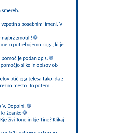
h smereh.
h vzpetin s posebnimi imeni. V
najbrž zmotili!
imeru potrebujemo koga, ki je
a pomoč je podan opis.
 pomočjo slike in opisov ob
elov ptičjega telesa tako, da z
rezno mesto. In potem ...
o V. Dopolni.
 križeanko
je živi Tone in kje Tine? Klikaj