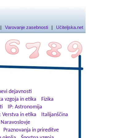
|
Varovanje zasebnosti
|
Učiteljska.net
evi dejavnosti
a vzgoja in etika
Fizika
ti
IP: Astronomija
: Verstva in etika
Italijanščina
Naravoslovje
Praznovanja in prireditve
 okolja
Športna vzgoja