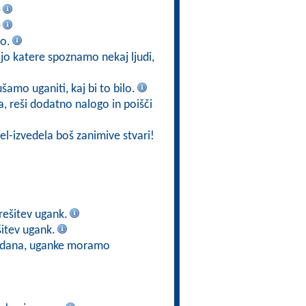
e
e
jo.
jo katere spoznamo nekaj ljudi,
ušamo uganiti, kaj bi to bilo.
ja, reši dodatno nalogo in poišči
el-izvedela boš zanimive stvari!
rešitev ugank.
itev ugank.
e dana, uganke moramo