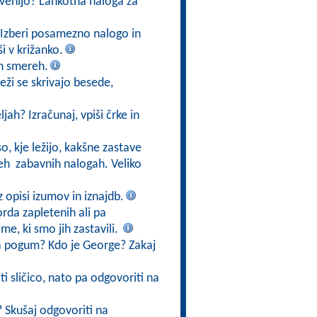
lovenijo? Lahkotna naloga za
i? Izberi posamezno nalogo in
i v križanko.
eh smereh.
eži se skrivajo besede,
ah? Izračunaj, vpiši črke in
o, kje ležijo, kakšne zastave
 teh zabavnih nalogah. Veliko
 opisi izumov in iznajdb.
orda zapletenih ali pa
me, ki smo jih zastavili.
a pogum? Kdo je George? Zakaj
i sličico, nato pa odgovoriti na
? Skušaj odgovoriti na