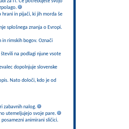
di za IT. Če potrebujete svojo
azpolago.
 hrani in pijači, ki jih morda še
nje splošnega znanja o Evropi.
h in rimskih bogov. Označi
števili na podlagi njune vsote
evalec dopolnjuje slovenske
opis. Nato določi, kdo je od
iri zabavnih nalog.
no utemeljujejo svoje pare.
posamezni animirani sličici.