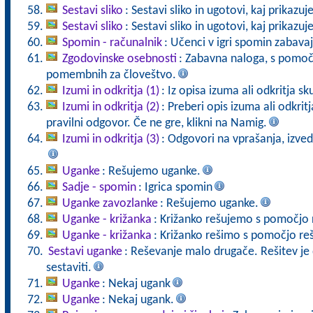
Sestavi sliko
: Sestavi sliko in ugotovi, kaj prikazuj
Sestavi sliko
: Sestavi sliko in ugotovi, kaj prikazuj
Spomin - računalnik
: Učenci v igri spomin zabava
Zgodovinske osebnosti
: Zabavna naloga, s pomoč
pomembnih za človeštvo.
Izumi in odkritja (1)
: Iz opisa izuma ali odkritja sk
Izumi in odkritja (2)
: Preberi opis izuma ali odkrit
pravilni odgovor. Če ne gre, klikni na Namig.
Izumi in odkritja (3)
: Odgovori na vprašanja, izved
Uganke
: Rešujemo uganke.
Sadje - spomin
: Igrica spomin
Uganke zavozlanke
: Rešujemo uganke.
Uganke - križanka
: Križanko rešujemo s pomočjo 
Uganke - križanka
: Križanko rešimo s pomočjo reš
Sestavi uganke
: Reševanje malo drugače. Rešitev j
sestaviti.
Uganke
: Nekaj ugank
Uganke
: Nekaj ugank.