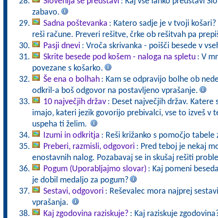
Slovenija se predstavi
: Kaj vse lahko predstavi S
zabavo.
Sadna poštevanka
: Katero sadje je v tvoji košar
reši račune. Preveri rešitve, črke ob rešitvah pa prepiš
Pasji dnevi
: Vroča skrivanka - poišči besede v vs
Skrite besede pod košem - naloga na spletu
: V mr
povezane s košarko.
Še ena o bolhah
: Kam se odpravijo bolhe ob nedelj
odkril-a boš odgovor na postavljeno vprašanje.
10 največjih držav
: Deset največjih držav. Katere s
imajo, kateri jezik govorijo prebivalci, vse to izveš v
uspeha ti želim.
Izumi in odkritja
: Reši križanko s pomočjo tabele z
Preberi, razmisli, odgovori
: Pred teboj je nekaj m
enostavnih nalog. Pozabavaj se in skušaj rešiti proble
Pogum (Uporabljajmo slovar)
: Kaj pomeni besed
je dobil medaljo za pogum?
Sestavi, odgovori
: Reševalec mora najprej sestavit
vprašanja.
Kaj zgodovina raziskuje?
: Kaj raziskuje zgodovina