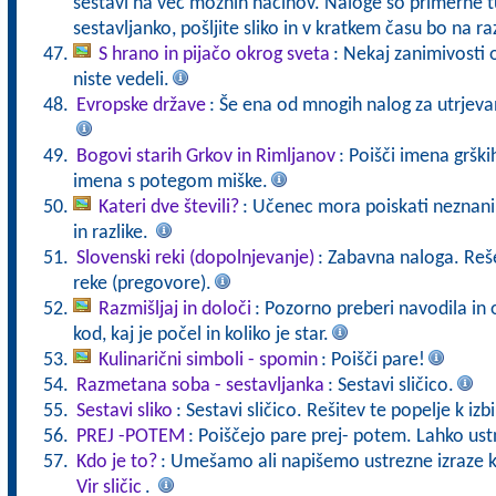
sestavi na več možnih načinov. Naloge so primerne tu
sestavljanko, pošljite sliko in v kratkem času bo na r
S hrano in pijačo okrog sveta
: Nekaj zanimivosti o
niste vedeli.
Evropske države
: Še ena od mnogih nalog za utrjeva
Bogovi starih Grkov in Rimljanov
: Poišči imena grški
imena s potegom miške.
Kateri dve števili?
: Učenec mora poiskati neznani 
in razlike.
Slovenski reki (dopolnjevanje)
: Zabavna naloga. Reš
reke (pregovore).
Razmišljaj in določi
: Pozorno preberi navodila in 
kod, kaj je počel in koliko je star.
Kulinarični simboli - spomin
: Poišči pare!
Razmetana soba - sestavljanka
: Sestavi sličico.
Sestavi sliko
: Sestavi sličico. Rešitev te popelje k izb
PREJ -POTEM
: Poiščejo pare prej- potem. Lahko ust
Kdo je to?
: Umešamo ali napišemo ustrezne izraze k 
Vir sličic
.