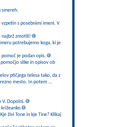
h smereh.
h vzpetin s posebnimi imeni. V
najbrž zmotili!
imeru potrebujemo koga, ki je
a pomoč je podan opis.
 pomočjo slike in opisov ob
elov ptičjega telesa tako, da z
rezno mesto. In potem ...
o V. Dopolni.
 križeanko
je živi Tone in kje Tine? Klikaj