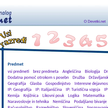
O Devetki.net
Predmet
vsi predmeti
brez predmeta
Angleščina
Biologija
Dn
Dodatna pomoč otrokom s posebn
Družba
Državljansk
Geografija
Glasba
Gospodinjstvo
Interesne dejavnos
IP: Geografija
IP: Italijanščina
IP: Turistična vzgoja
IP
Kemija
Knjižnica
Likovni pouk
Logika
Matematika
Naravoslovje in tehnika
Nemščina
Podaljšano bivanje
Računalništvo
Razredništvo
Slovenščina
Spoznavanje