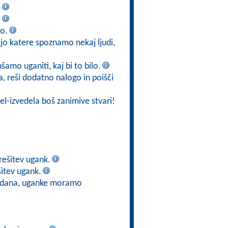
e
e
jo.
jo katere spoznamo nekaj ljudi,
ušamo uganiti, kaj bi to bilo.
ja, reši dodatno nalogo in poišči
el-izvedela boš zanimive stvari!
rešitev ugank.
itev ugank.
e dana, uganke moramo