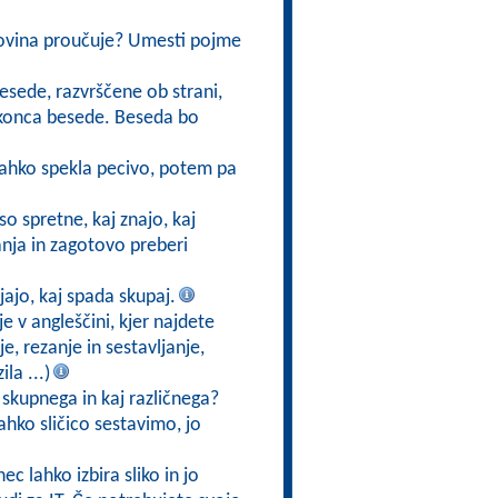
dovina proučuje? Umesti pojme
besede, razvrščene ob strani,
do konca besede. Beseda bo
lahko spekla pecivo, potem pa
so spretne, kaj znajo, kaj
nja in zagotovo preberi
jajo, kaj spada skupaj.
je v angleščini, kjer najdete
e, rezanje in sestavljanje,
la ...)
ni skupnega in kaj različnega?
ahko sličico sestavimo, jo
ec lahko izbira sliko in jo