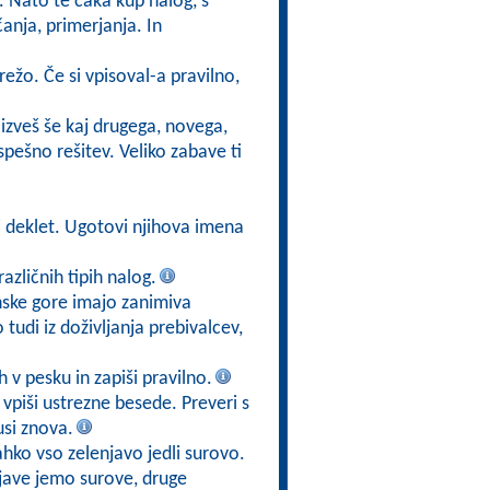
. Nato te čaka kup nalog, s
anja, primerjanja. In
režo. Če si vpisoval-a pravilno,
 izveš še kaj drugega, novega,
pešno rešitev. Veliko zabave ti
si deklet. Ugotovi njihova imena
različnih tipih nalog.
nske gore imajo zanimiva
tudi iz doživljanja prebivalcev,
h v pesku in zapiši pravilno.
 vpiši ustrezne besede. Preveri s
si znova.
lahko vso zelenjavo jedli surovo.
njave jemo surove, druge