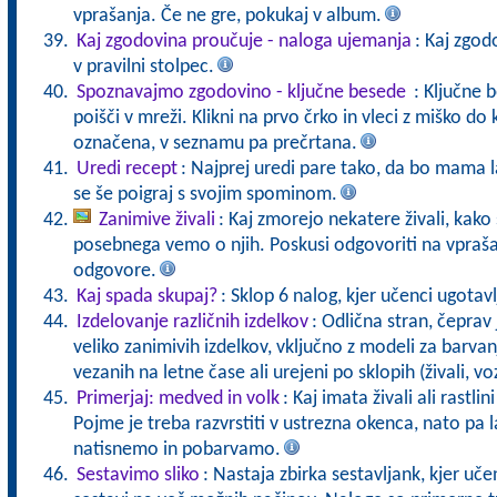
vprašanja. Če ne gre, pokukaj v album.
Kaj zgodovina proučuje - naloga ujemanja
: Kaj zgo
v pravilni stolpec.
Spoznavajmo zgodovino - ključne besede
: Ključne 
poišči v mreži. Klikni na prvo črko in vleci z miško 
označena, v seznamu pa prečrtana.
Uredi recept
: Najprej uredi pare tako, da bo mama 
se še poigraj s svojim spominom.
Zanimive živali
: Kaj zmorejo nekatere živali, kako 
posebnega vemo o njih. Poskusi odgovoriti na vpraša
odgovore.
Kaj spada skupaj?
: Sklop 6 nalog, kjer učenci ugotavl
Izdelovanje različnih izdelkov
: Odlična stran, čeprav 
veliko zanimivih izdelkov, vključno z modeli za barvanj
vezanih na letne čase ali urejeni po sklopih (živali, vozi
Primerjaj: medved in volk
: Kaj imata živali ali rastli
Pojme je treba razvrstiti v ustrezna okenca, nato pa l
natisnemo in pobarvamo.
Sestavimo sliko
: Nastaja zbirka sestavljank, kjer učen