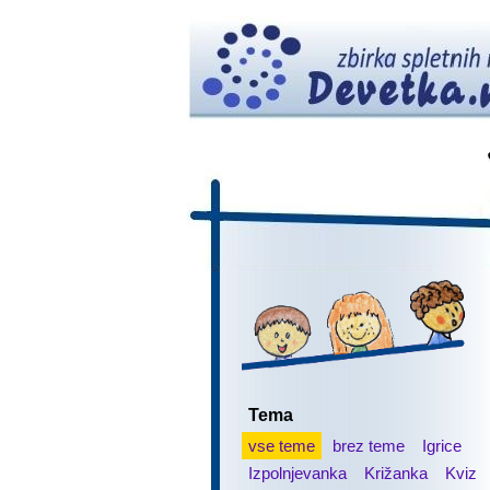
Tema
vse teme
brez teme
Igrice
Izpolnjevanka
Križanka
Kviz