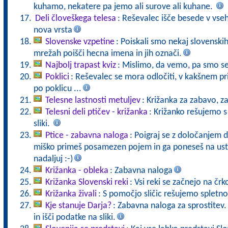
kuhamo, nekatere pa jemo ali surove ali kuhane.
Deli človeškega telesa
: Reševalec išče besede v vse
nova vrsta
Slovenske vzpetine
: Poiskali smo nekaj slovenski
mrežah poišči hecna imena in jih označi.
Najbolj trapast kviz
: Mislimo, da vemo, pa smo se 
Poklici
: Reševalec se mora odločiti, v kakšnem pr
po poklicu ...
Telesne lastnosti metuljev
: Križanka za zabavo, z
Telesni deli ptičev - križanka
: Križanko rešujemo s
sliki.
Ptice - zabavna naloga
: Poigraj se z določanjem d
miško primeš posamezen pojem in ga poneseš na ust
nadaljuj :-)
Križanka - obleka
: Zabavna naloga
Križanka Slovenski reki
: Vsi reki se začnejo na črk
Križanka živali
: S pomočjo sličic rešujemo spletno
Kje stanuje Darja?
: Zabavna naloga za sprostitev. K
in išči podatke na sliki.