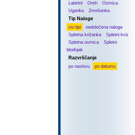
Labirint
Oreh
Osmica
Uganka
Zmešanka
Tip Naloge
vsi tipi
nedoločena naloga
Spletna križanka
Spletni kviz
Spletna osmica
Spletni
blodnjak
Razvrščanje
po naslovu
po datumu