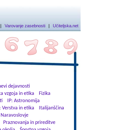
|
Varovanje zasebnosti
|
Učiteljska.net
evi dejavnosti
a vzgoja in etika
Fizika
ti
IP: Astronomija
: Verstva in etika
Italijanščina
Naravoslovje
Praznovanja in prireditve
 okolja
Športna vzgoja