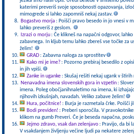
jezika smo našli opis. Uredi besede v smiselno poved
katerimi preveriš svoje sposobnosti opazovanja, izloč
mimogrede si lahko zapomniš nekaj zastav.
Bogastvo morja
: Poišči pravo besedo in jo vnesi v m
lahko preveriš z geslom.
Izrazi o morju
: Če klikneš na napačni odgovor, lahko
zabavnega. In kljub temu lahko zbereš vse točke za us
želim!
GRAD
: Zabavna naloga za sprostitev
Kako mi je ime?
: Pozorno prebiraj besedilo z opi
in jih vpiši.
Zanke in uganke
: Skušaj rešiti nekaj ugank v štirih 
Nenavadna imena slovenskih gora in vzpetin
: Slove
imena. Poleg obočjanihnaletimo na imena, ki izhajajo 
njihovih izkušnjah, navadah. Veliko zabave želim!
Hura, počitnice!
: Burja je razmetala črke. Poišči ji
Bodi previden!
: Preberi sporočila. V pravokotnike
klikom na gumb Preveri. Če je beseda napačna, posku
Jejmo zdravo, vsak dan zelenjavo
: Pravijo, da bi 
V vsakdanjem življenju večine ljudi pa nekatere zele