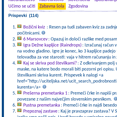
Učimo se učiti
Zabavna šola
Zgodovina
Prispevki (114)
Božični kviz
: Resen pa tudi zabaven kviz za zadnj
počitnicami.
6 Marsovcev
: Opazuj in določi razlike med posa
Igra Dežne kapljice (Raindrops)
: Izračunaj račun v
na vodno gladino. Igre je konec, ko 3 kapljice pade
telovadba za vse starosti: vaja v hitrem računanju in 
Kaj se skriva pod številkami?
: Z odkrivanjem polj
maske, na katere bodo morali biti pozorni pri opisu. U
številkami skriva kurent. Prispevek k nalogi <a
href="http://uciteljska.net/ucit_search_podrobnost
kurenta</a>
Prešerna premetanka 1
: Premeči črke in napiši p
povezane z našim največjim slovenskim pesnikom.
Pustna premetanka
: Premeči črke in najdi besed
Prepoznaj zastave
: Kaj je pravzaprav zastava? V 