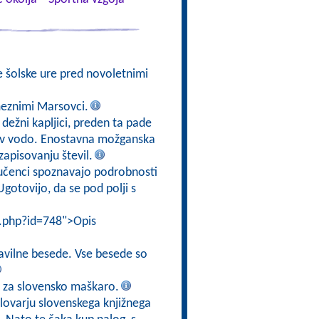
e šolske ure pred novoletnimi
meznimi Marsovci.
 dežni kapljici, preden ta pade
jo v vodo. Enostavna možganska
zapisovanju števil.
 učenci spoznavajo podrobnosti
gotovijo, da se pod polji s
i.php?id=748">Opis
ravilne besede. Vse besede so
o za slovensko maškaro.
Slovarju slovenskega knjižnega