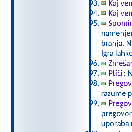
Kaj vem
Kaj vem
Spomin
namenjen
branja. N
Igra lahko
Zmeša
Ptiči
: 
Pregovo
razume pr
Pregovo
pregovor 
uporaba 