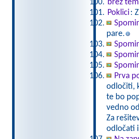
brez tem
Poklici
: 
Spomi
pare.
Spomi
Spomin 
Spomin 
Prva 
odločiti,
te bo pop
vedno odl
Za rešite
odločati i