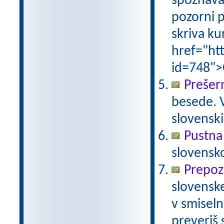
spoznava
pozorni p
skriva ku
href="ht
id=748">
Prešer
besede. 
slovensk
Pustna
slovensk
Prepoz
slovenske
v smiseln
preveriš 