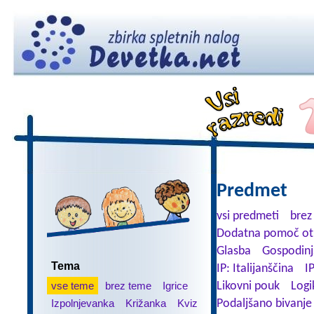
Predmet
vsi predmeti
brez
Dodatna pomoč ot
Glasba
Gospodinj
Tema
IP: Italijanščina
I
vse teme
brez teme
Igrice
Likovni pouk
Logi
Izpolnjevanka
Križanka
Kviz
Podaljšano bivanje