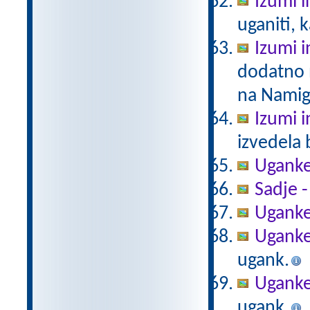
Izumi i
uganiti, k
Izumi i
dodatno n
na Namig
Izumi i
izvedela 
Ugank
Sadje 
Uganke
Uganke
ugank.
Uganke
ugank.