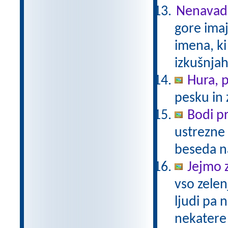
Nenavadn
gore ima
imena, ki
izkušnjah
Hura, p
pesku in 
Bodi p
ustrezne 
beseda n
Jejmo 
vso zelen
ljudi pa
nekatere 