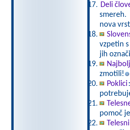
Deli člov
smereh.
nova vrs
Sloven
vzpetin s
jih označi
Najbolj
zmotili!
Poklici
potrebuje
Telesne
pomoč je
Telesni