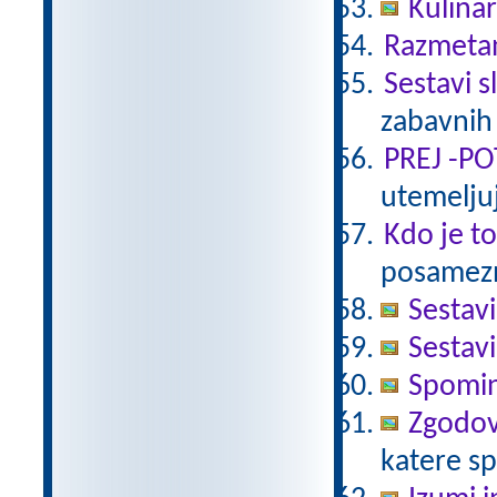
Kulinar
Razmetan
Sestavi s
zabavnih
PREJ -P
utemeljuj
Kdo je t
posamezni
Sestavi
Sestavi
Spomin
Zgodov
katere s