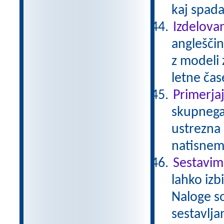
kaj spada
Izdelovan
angleščin
z modeli 
letne čase
Primerja
skupnega 
ustrezna 
natisnem
Sestavim
lahko izb
Naloge so
sestavlja