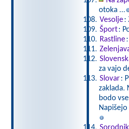
Na zap
otoka ...
Vesolje
:
Šport
: P
Rastline
Zelenjav
Slovensk
za vajo d
Slovar
: 
zaklada. 
bodo vseb
Napišejo 
Sorodnik