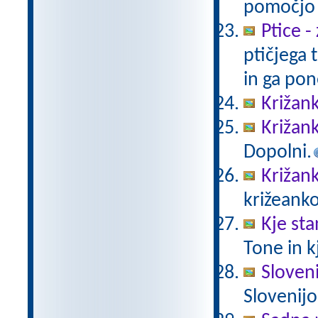
pomočjo s
Ptice -
ptičjega
in ga pon
Križank
Križank
Dopolni.
Križank
križeank
Kje sta
Tone in kj
Sloveni
Slovenijo