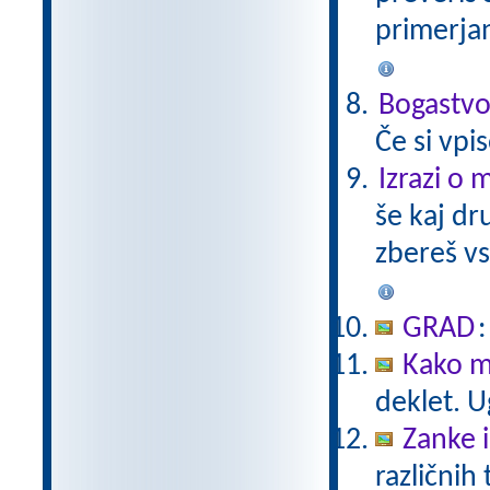
primerjan
Bogastvo
Če si vpi
Izrazi o 
še kaj dr
zbereš vs
GRAD
Kako m
deklet. U
Zanke 
različnih 