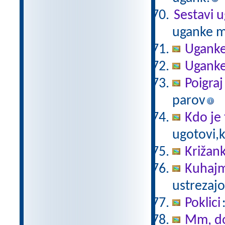
Sestavi 
uganke m
Ugank
Ugank
Poigraj
parov
Kdo je
ugotovi,k
Križank
Kuhaj
ustrezajo 
Poklici
Mm, d