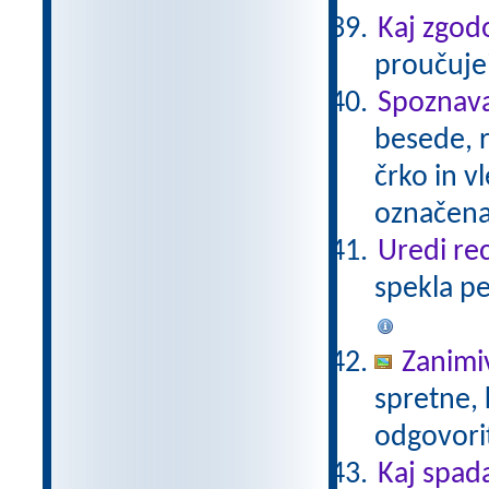
Kaj zgod
proučuje?
Spoznava
besede, r
črko in v
označena
Uredi re
spekla pe
Zanimiv
spretne, 
odgovorit
Kaj spad