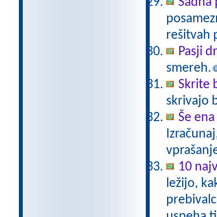
Sadna 
posamezno
rešitvah 
Pasji d
smereh.
Skrite
skrivajo 
Še ena
Izračunaj
vprašanj
10 najv
ležijo, k
prebivalc
uspeha ti