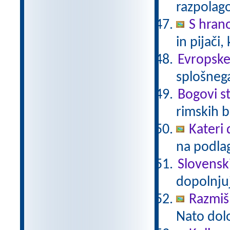
razpolag
S hrano
in pijači,
Evropske
splošnega
Bogovi s
rimskih 
Kateri 
na podlag
Slovensk
dopolnju
Razmišl
Nato določ