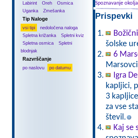
Labirint
Oreh
Osmica
Spoznavanje okolja
Uganka
Zmešanka
Prispevki 
Tip Naloge
vsi tipi
nedoločena naloga
Božični
Spletna križanka
Spletni kviz
šolske ur
Spletna osmica
Spletni
blodnjak
6 Mars
Razvrščanje
Marsovci
po naslovu
po datumu
Igra De
kapljici,
3 kaplji
za vse st
števil.
Kaj se 