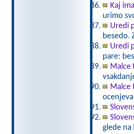
Kaj im
urimo sv
Uredi 
besedo. Z
Uredi p
pare: bese
Malce 
vsakdanje
Malce 
ocenjeva
Slovens
Slovens
glede na 