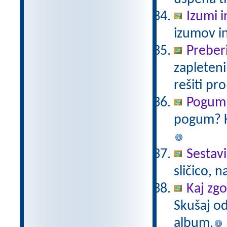
Izumi i
izumov in
Preberi
zapleteni
rešiti pr
Pogum 
pogum? K
Sestavi
sličico, 
Kaj zg
Skušaj od
album.