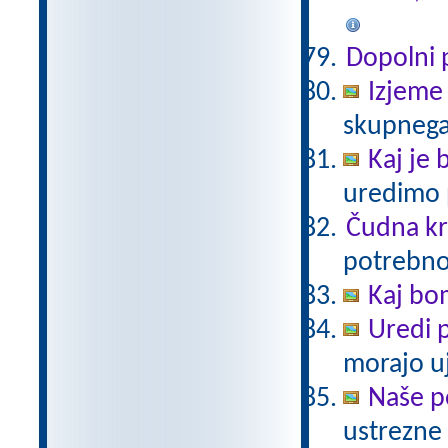
Dopolni 
Izjeme
skupnega, 
Kaj je 
uredimo 
Čudna kr
potrebno 
Kaj bo
Uredi p
morajo uj
Naše p
ustrezne 