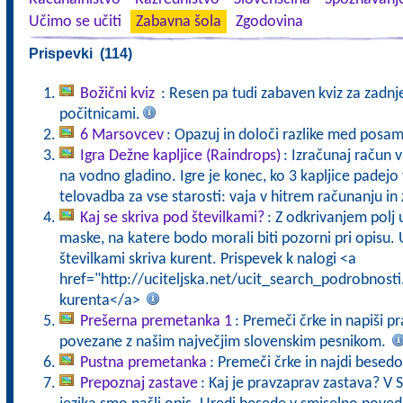
Učimo se učiti
Zabavna šola
Zgodovina
Prispevki (114)
Božični kviz
: Resen pa tudi zabaven kviz za zadnj
počitnicami.
6 Marsovcev
: Opazuj in določi razlike med posa
Igra Dežne kapljice (Raindrops)
: Izračunaj račun v
na vodno gladino. Igre je konec, ko 3 kapljice pade
telovadba za vse starosti: vaja v hitrem računanju in 
Kaj se skriva pod številkami?
: Z odkrivanjem polj
maske, na katere bodo morali biti pozorni pri opisu. U
številkami skriva kurent. Prispevek k nalogi <a
href="http://uciteljska.net/ucit_search_podrobnost
kurenta</a>
Prešerna premetanka 1
: Premeči črke in napiši p
povezane z našim največjim slovenskim pesnikom.
Pustna premetanka
: Premeči črke in najdi besed
Prepoznaj zastave
: Kaj je pravzaprav zastava? V 