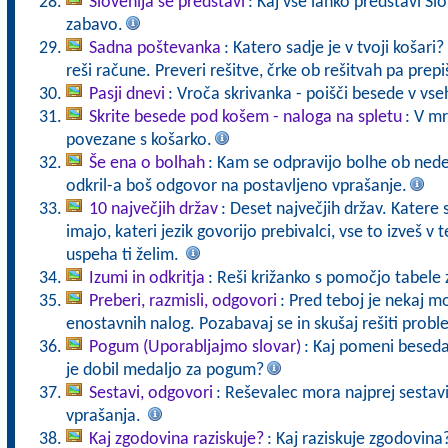
Slovenija se predstavi
: Kaj vse lahko predstavi S
zabavo.
Sadna poštevanka
: Katero sadje je v tvoji košar
reši račune. Preveri rešitve, črke ob rešitvah pa prepiš
Pasji dnevi
: Vroča skrivanka - poišči besede v vs
Skrite besede pod košem - naloga na spletu
: V mr
povezane s košarko.
Še ena o bolhah
: Kam se odpravijo bolhe ob nedelj
odkril-a boš odgovor na postavljeno vprašanje.
10 največjih držav
: Deset največjih držav. Katere s
imajo, kateri jezik govorijo prebivalci, vse to izveš v
uspeha ti želim.
Izumi in odkritja
: Reši križanko s pomočjo tabele z
Preberi, razmisli, odgovori
: Pred teboj je nekaj m
enostavnih nalog. Pozabavaj se in skušaj rešiti proble
Pogum (Uporabljajmo slovar)
: Kaj pomeni besed
je dobil medaljo za pogum?
Sestavi, odgovori
: Reševalec mora najprej sestavit
vprašanja.
Kaj zgodovina raziskuje?
: Kaj raziskuje zgodovina