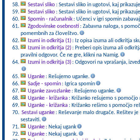
Sestavi sliko
: Sestavi sliko in ugotovi, kaj prikazuj
Sestavi sliko
: Sestavi sliko in ugotovi, kaj prikazuj
Spomin - računalnik
: Učenci v igri spomin zabava
Zgodovinske osebnosti
: Zabavna naloga, s pomoč
pomembnih za človeštvo.
Izumi in odkritja (1)
: Iz opisa izuma ali odkritja sk
Izumi in odkritja (2)
: Preberi opis izuma ali odkrit
pravilni odgovor. Če ne gre, klikni na Namig.
Izumi in odkritja (3)
: Odgovori na vprašanja, izved
Uganke
: Rešujemo uganke.
Sadje - spomin
: Igrica spomin
Uganke zavozlanke
: Rešujemo uganke.
Uganke - križanka
: Križanko rešujemo s pomočjo 
Uganke - križanka
: Križanko rešimo s pomočjo reš
Sestavi uganke
: Reševanje malo drugače. Rešitev j
sestaviti.
Uganke
: Nekaj ugank
Uganke
: Nekaj ugank.