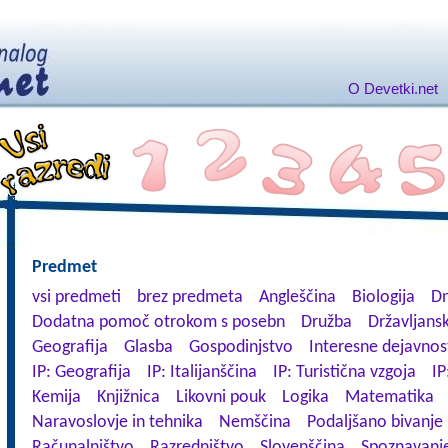
O Devetki.net
Predmet
vsi predmeti
brez predmeta
Angleščina
Biologija
Dn
Dodatna pomoč otrokom s posebn
Družba
Državljansk
Geografija
Glasba
Gospodinjstvo
Interesne dejavnos
IP: Geografija
IP: Italijanščina
IP: Turistična vzgoja
IP
Kemija
Knjižnica
Likovni pouk
Logika
Matematika
Naravoslovje in tehnika
Nemščina
Podaljšano bivanje
Računalništvo
Razredništvo
Slovenščina
Spoznavanje