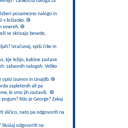
lovenijo? Lahkotna naloga za
i? Izberi posamezno nalogo in
i v križanko.
eh smereh.
eži se skrivajo besede,
ah? Izračunaj, vpiši črke in
o, kje ležijo, kakšne zastave
 teh zabavnih nalogah. Veliko
 opisi izumov in iznajdb.
orda zapletenih ali pa
me, ki smo jih zastavili.
a pogum? Kdo je George? Zakaj
i sličico, nato pa odgovoriti na
? Skušaj odgovoriti na