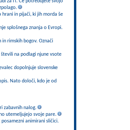
di za IT. Če potrebujete svojo
azpolago.
 hrani in pijači, ki jih morda še
nje splošnega znanja o Evropi.
h in rimskih bogov. Označi
števili na podlagi njune vsote
evalec dopolnjuje slovenske
opis. Nato določi, kdo je od
iri zabavnih nalog.
no utemeljujejo svoje pare.
posamezni animirani sličici.