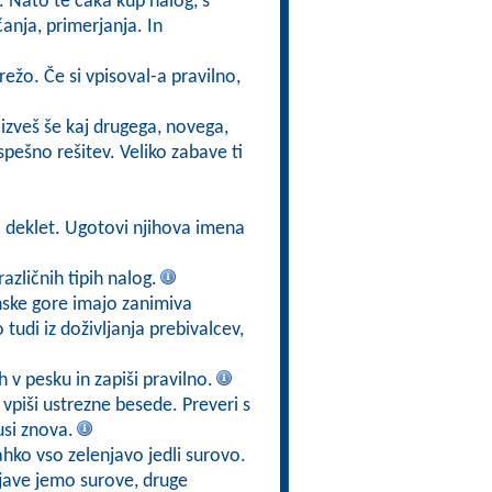
. Nato te čaka kup nalog, s
anja, primerjanja. In
režo. Če si vpisoval-a pravilno,
 izveš še kaj drugega, novega,
pešno rešitev. Veliko zabave ti
si deklet. Ugotovi njihova imena
različnih tipih nalog.
nske gore imajo zanimiva
tudi iz doživljanja prebivalcev,
h v pesku in zapiši pravilno.
 vpiši ustrezne besede. Preveri s
si znova.
lahko vso zelenjavo jedli surovo.
njave jemo surove, druge