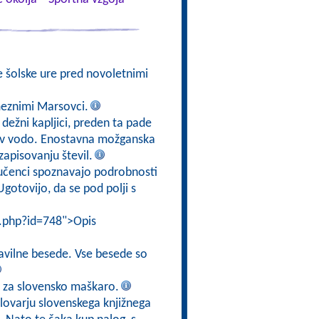
e šolske ure pred novoletnimi
meznimi Marsovci.
 dežni kapljici, preden ta pade
jo v vodo. Enostavna možganska
zapisovanju števil.
 učenci spoznavajo podrobnosti
gotovijo, da se pod polji s
i.php?id=748">Opis
ravilne besede. Vse besede so
o za slovensko maškaro.
Slovarju slovenskega knjižnega