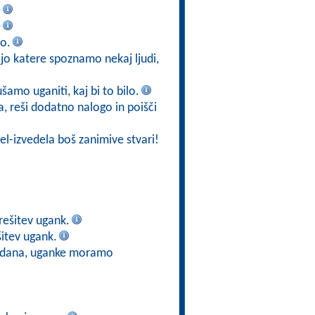
e
e
jo.
jo katere spoznamo nekaj ljudi,
ušamo uganiti, kaj bi to bilo.
ja, reši dodatno nalogo in poišči
el-izvedela boš zanimive stvari!
rešitev ugank.
itev ugank.
e dana, uganke moramo