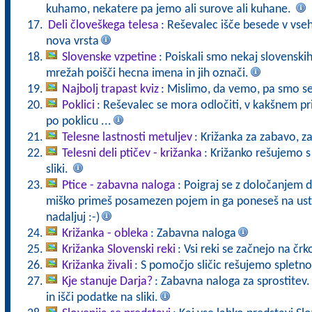
kuhamo, nekatere pa jemo ali surove ali kuhane.
Deli človeškega telesa
: Reševalec išče besede v vse
nova vrsta
Slovenske vzpetine
: Poiskali smo nekaj slovenski
mrežah poišči hecna imena in jih označi.
Najbolj trapast kviz
: Mislimo, da vemo, pa smo se 
Poklici
: Reševalec se mora odločiti, v kakšnem pr
po poklicu ...
Telesne lastnosti metuljev
: Križanka za zabavo, z
Telesni deli ptičev - križanka
: Križanko rešujemo s
sliki.
Ptice - zabavna naloga
: Poigraj se z določanjem d
miško primeš posamezen pojem in ga poneseš na ust
nadaljuj :-)
Križanka - obleka
: Zabavna naloga
Križanka Slovenski reki
: Vsi reki se začnejo na črk
Križanka živali
: S pomočjo sličic rešujemo spletno
Kje stanuje Darja?
: Zabavna naloga za sprostitev. K
in išči podatke na sliki.