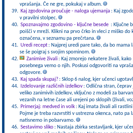
vprašanja. Če ne gre, pokukaj v album.
Kaj zgodovina proučuje - naloga ujemanja
: Kaj zgo
v pravilni stolpec.
Spoznavajmo zgodovino - ključne besede
: Ključne 
poišči v mreži. Klikni na prvo črko in vleci z miško 
označena, v seznamu pa prečrtana.
Uredi recept
: Najprej uredi pare tako, da bo mama 
se še poigraj s svojim spominom.
Zanimive živali
: Kaj zmorejo nekatere živali, kako 
posebnega vemo o njih. Poskusi odgovoriti na vpraša
odgovore.
Kaj spada skupaj?
: Sklop 6 nalog, kjer učenci ugotavl
Izdelovanje različnih izdelkov
: Odlična stran, čeprav 
veliko zanimivih izdelkov, vključno z modeli za barvanj
vezanih na letne čase ali urejeni po sklopih (živali, vozi
Primerjaj: medved in volk
: Kaj imata živali ali rastli
Pojme je treba razvrstiti v ustrezna okenca, nato pa l
natisnemo in pobarvamo.
Sestavimo sliko
: Nastaja zbirka sestavljank, kjer učen