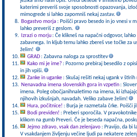
jezika smo našli opis. Uredi besede v smiselno poved
katerimi preveriš svoje sposobnosti opazovanja, izloč
mimogrede si lahko zapomniš nekaj zastav.
Bogastvo morja
: Poišči pravo besedo in jo vnesi v m
lahko preveriš z geslom.
Izrazi o morju
: Če klikneš na napačni odgovor, lahko
zabavnega. In kljub temu lahko zbereš vse točke za us
želim!
GRAD
: Zabavna naloga za sprostitev
Kako mi je ime?
: Pozorno prebiraj besedilo z opi
in jih vpiši.
Zanke in uganke
: Skušaj rešiti nekaj ugank v štirih 
Nenavadna imena slovenskih gora in vzpetin
: Slove
imena. Poleg obočjanihnaletimo na imena, ki izhajajo 
njihovih izkušnjah, navadah. Veliko zabave želim!
Hura, počitnice!
: Burja je razmetala črke. Poišči ji
Bodi previden!
: Preberi sporočila. V pravokotnike
klikom na gumb Preveri. Če je beseda napačna, posku
Jejmo zdravo, vsak dan zelenjavo
: Pravijo, da bi 
V vsakdanjem življenju večine ljudi pa nekatere zele