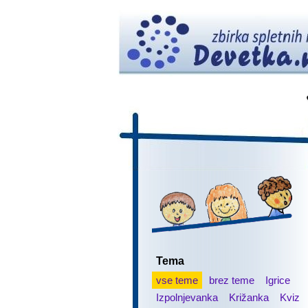
Tema
vse teme
brez teme
Igrice
Izpolnjevanka
Križanka
Kviz