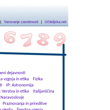
|
Varovanje zasebnosti
|
Učiteljska.net
evi dejavnosti
a vzgoja in etika
Fizika
ti
IP: Astronomija
: Verstva in etika
Italijanščina
Naravoslovje
Praznovanja in prireditve
 okolja
Športna vzgoja