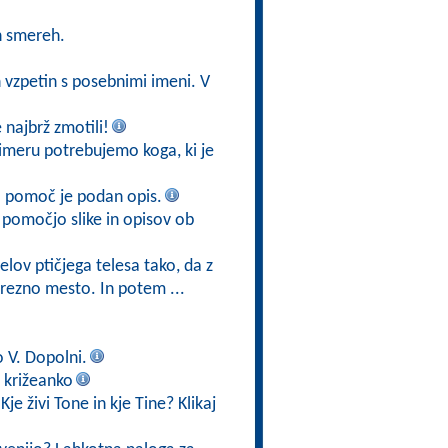
h smereh.
h vzpetin s posebnimi imeni. V
najbrž zmotili!
imeru potrebujemo koga, ki je
a pomoč je podan opis.
 pomočjo slike in opisov ob
elov ptičjega telesa tako, da z
rezno mesto. In potem ...
o V. Dopolni.
 križeanko
je živi Tone in kje Tine? Klikaj