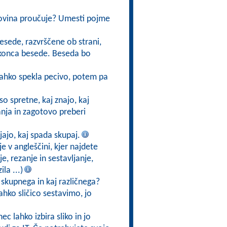
dovina proučuje? Umesti pojme
besede, razvrščene ob strani,
do konca besede. Beseda bo
lahko spekla pecivo, potem pa
so spretne, kaj znajo, kaj
nja in zagotovo preberi
jajo, kaj spada skupaj.
je v angleščini, kjer najdete
e, rezanje in sestavljanje,
la ...)
ni skupnega in kaj različnega?
ahko sličico sestavimo, jo
ec lahko izbira sliko in jo