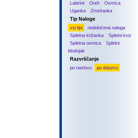
Labirint
Oreh
Osmica
Uganka
Zmešanka
Tip Naloge
vsi tipi
nedoločena naloga
Spletna križanka
Spletni kviz
Spletna osmica
Spletni
blodnjak
Razvrščanje
po naslovu
po datumu