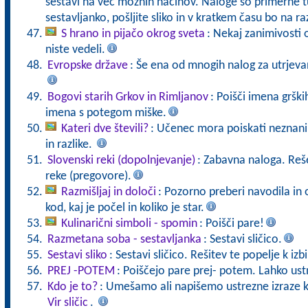
sestavi na več možnih načinov. Naloge so primerne tu
sestavljanko, pošljite sliko in v kratkem času bo na r
S hrano in pijačo okrog sveta
: Nekaj zanimivosti o
niste vedeli.
Evropske države
: Še ena od mnogih nalog za utrjeva
Bogovi starih Grkov in Rimljanov
: Poišči imena grški
imena s potegom miške.
Kateri dve števili?
: Učenec mora poiskati neznani 
in razlike.
Slovenski reki (dopolnjevanje)
: Zabavna naloga. Reš
reke (pregovore).
Razmišljaj in določi
: Pozorno preberi navodila in 
kod, kaj je počel in koliko je star.
Kulinarični simboli - spomin
: Poišči pare!
Razmetana soba - sestavljanka
: Sestavi sličico.
Sestavi sliko
: Sestavi sličico. Rešitev te popelje k izb
PREJ -POTEM
: Poiščejo pare prej- potem. Lahko ust
Kdo je to?
: Umešamo ali napišemo ustrezne izraze k 
Vir sličic
.