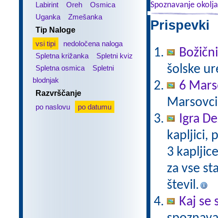
Labirint
Oreh
Osmica
Spoznavanje okolja
Uganka
Zmešanka
Prispevki 
Tip Naloge
vsi tipi
nedoločena naloga
Božični
Spletna križanka
Spletni kviz
šolske ur
Spletna osmica
Spletni
blodnjak
6 Mars
Razvrščanje
Marsovci
po naslovu
po datumu
Igra De
kapljici,
3 kaplji
za vse st
števil.
Kaj se 