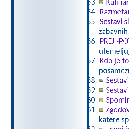
Kulinar
Razmetan
Sestavi s
zabavnih
PREJ -P
utemeljuj
Kdo je t
posamezni
Sestavi
Sestavi
Spomin
Zgodov
katere s