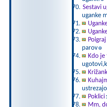
Sestavi 
uganke m
Ugank
Ugank
Poigraj
parov
Kdo je
ugotovi,k
Križank
Kuhaj
ustrezajo 
Poklici
Mm, d