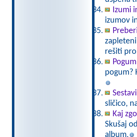
Izumi i
izumov in
Preberi
zapleteni
rešiti pr
Pogum 
pogum? K
Sestavi
sličico, 
Kaj zg
Skušaj od
album.