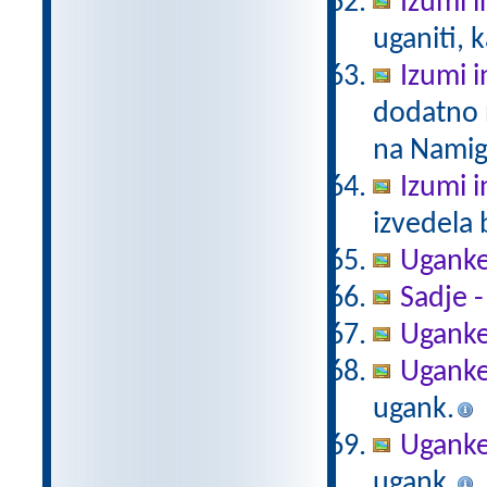
Izumi i
uganiti, k
Izumi i
dodatno n
na Namig
Izumi i
izvedela 
Ugank
Sadje 
Uganke
Uganke
ugank.
Uganke
ugank.