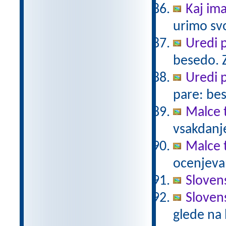
Kaj im
urimo sv
Uredi 
besedo. Z
Uredi p
pare: bese
Malce 
vsakdanje
Malce 
ocenjeva
Slovens
Slovens
glede na 