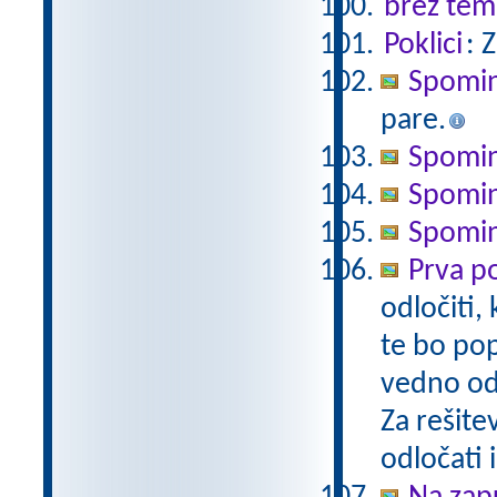
brez tem
Poklici
: 
Spomi
pare.
Spomi
Spomin 
Spomin 
Prva 
odločiti,
te bo pop
vedno odl
Za rešite
odločati i