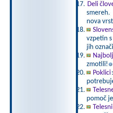
Deli člov
smereh.
nova vrs
Sloven
vzpetin s
jih označi
Najbolj
zmotili!
Poklici
potrebuje
Telesne
pomoč je
Telesni