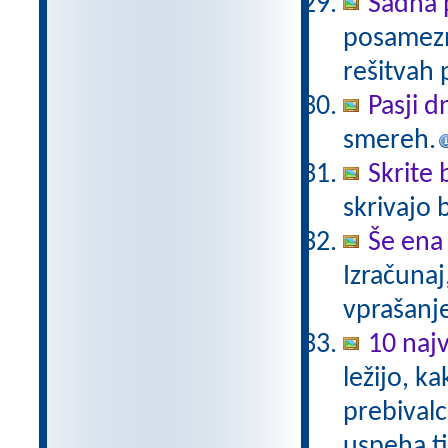
Sadna 
posamezno
rešitvah 
Pasji d
smereh.
Skrite
skrivajo 
Še ena
Izračunaj
vprašanj
10 najv
ležijo, k
prebivalc
uspeha ti