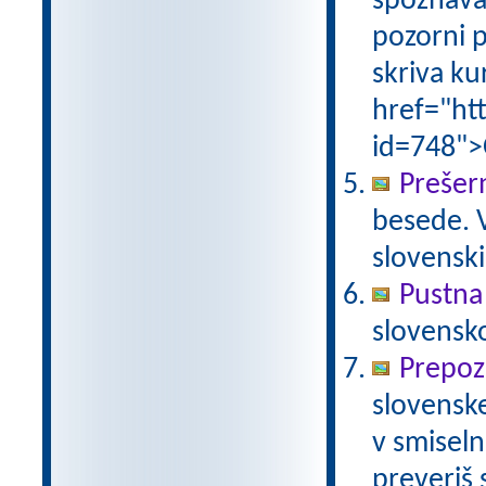
spoznava
pozorni p
skriva ku
href="ht
id=748">
Prešer
besede. 
slovensk
Pustna
slovensk
Prepoz
slovenske
v smiseln
preveriš 