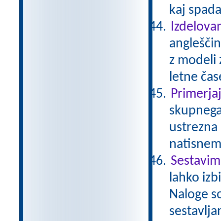
kaj spada
Izdelovan
angleščin
z modeli 
letne čase
Primerja
skupnega 
ustrezna 
natisnem
Sestavim
lahko izb
Naloge so
sestavlja