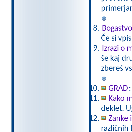
primerjan
Bogastvo
Če si vpi
Izrazi o 
še kaj dr
zbereš vs
GRAD
Kako m
deklet. U
Zanke 
različnih 