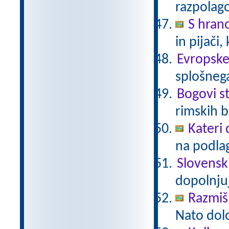
razpolag
S hrano
in pijači,
Evropske
splošnega
Bogovi s
rimskih 
Kateri 
na podlag
Slovensk
dopolnju
Razmišl
Nato določ