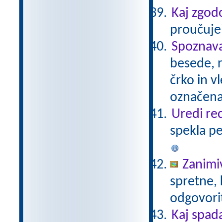
Kaj zgod
proučuje?
Spoznava
besede, r
črko in v
označena
Uredi re
spekla pe
Zanimiv
spretne, 
odgovorit
Kaj spad