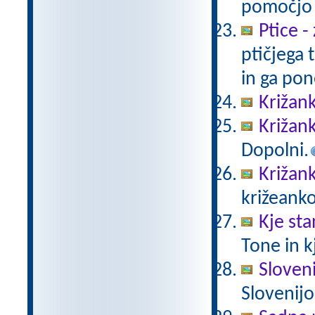
pomočjo s
Ptice -
ptičjega
in ga pon
Križank
Križank
Dopolni.
Križank
križeank
Kje sta
Tone in kj
Sloveni
Slovenijo