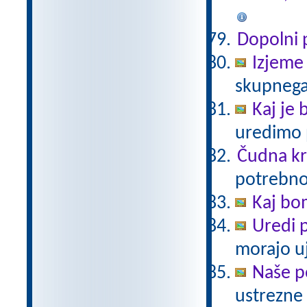
Dopolni 
Izjeme
skupnega, 
Kaj je 
uredimo 
Čudna kr
potrebno 
Kaj bo
Uredi p
morajo uj
Naše p
ustrezne 