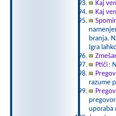
Kaj vem
Kaj vem
Spomin
namenjen
branja. N
Igra lahko
Zmeša
Ptiči
: 
Pregovo
razume pr
Pregovo
pregovor 
uporaba 