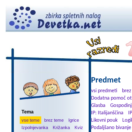
Predmet
vsi predmeti
brez
Dodatna pomoč ot
Glasba
Gospodinj
Tema
IP: Italijanščina
I
vse teme
brez teme
Igrice
Likovni pouk
Logi
Izpolnjevanka
Križanka
Kviz
Podaljšano bivanje