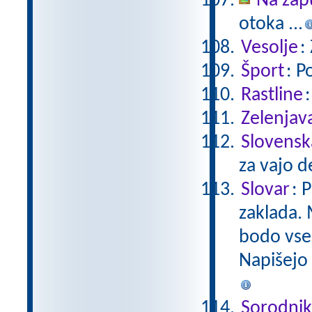
Na zap
otoka ...
Vesolje
:
Šport
: P
Rastline
Zelenjav
Slovensk
za vajo d
Slovar
: 
zaklada. 
bodo vseb
Napišejo 
Sorodnik