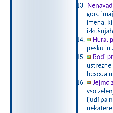
Nenavadn
gore ima
imena, ki
izkušnjah
Hura, p
pesku in 
Bodi p
ustrezne 
beseda n
Jejmo 
vso zelen
ljudi pa
nekatere 