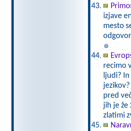
Primo
izjave e
mesto se 
odgovor 
Evrops
recimo v
ljudi? I
jezikov?
pred več 
jih je ž
zlatimi
Naravn