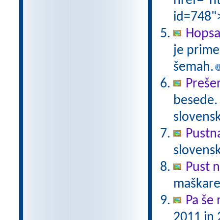
href="ht
id=748"
Hopsa
je prime
šemah.
Preše
besede.
slovens
Pustn
slovens
Pust 
maškare?
Pa še 
2011 in