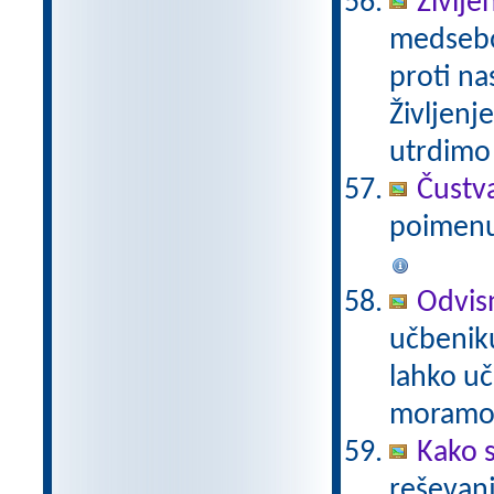
Življe
medseboj
proti na
Življenj
utrdimo 
Čustva
poimenu
Odvis
učbeniku
lahko u
moramo 
Kako 
reševanj