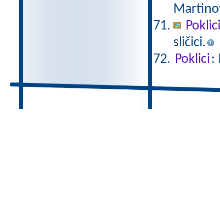
Martino
Poklic
sličici.
Poklici
: