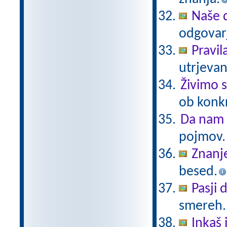
Naše 
odgovar
Pravi
utrjeva
Živimo 
ob konkr
Da nam 
pojmov.
Znanj
besed.
Pasji 
smereh.
Inkaš 