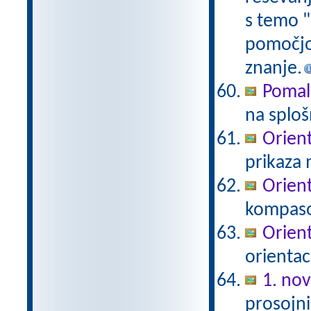
s temo "
pomočjo
znanje.
Pomal
na sploš
Orient
prikaza 
Orient
kompas
Orient
orientac
1. no
prosojni