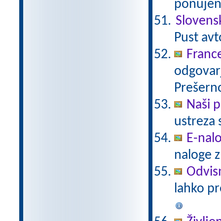
ponujeni
Slovens
Pust avt
Franc
odgovar
Prešerno
Naši p
ustreza 
E-nalo
naloge z
Odvisn
lahko p