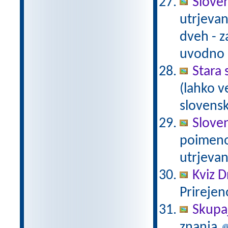
Sloven
utrjevan
dveh - z
uvodno 
Stara
(lahko v
slovens
Sloven
poimeno
utrjevan
Kviz 
Prirejen
Skupa
znanja.