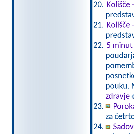
Kolišče 
predstav
Kolišče 
predstav
5 minut 
poudarja
pomembno
posnetke
pouku. N
zdravje
Porok
za četrto
Sadovi