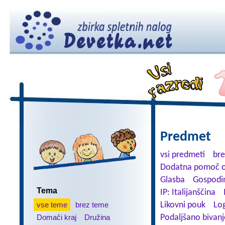
Predmet
vsi predmeti
br
Dodatna pomoč o
Glasba
Gospodin
Tema
IP: Italijanščina
vse teme
brez teme
Likovni pouk
Lo
Domači kraj
Družina
Podaljšano bivanj