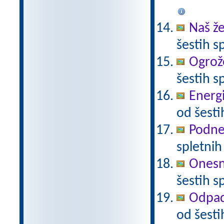
Naš že
šestih s
Ogrož
šestih s
Energi
od šesti
Podneb
spletnih
Onesna
šestih s
Odpadk
od šesti