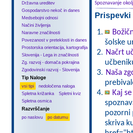
Državna ureditev
Spoznavanje okol
Gospodarstvo nekoč in danes
Prispevki
Medsebojni odnosi
Načini življenja
Božičn
Naravne značilnosti
Povezanost v preteklosti in danes
šolske u
Prostorska orientacija, kartografija
Načrt uč
Slovenija - Lega in značilnosti
učbeniku
Zg. razvoj - domača pokrajina
Zgodovinski razvoj - Slovenija
Naša zg
Tip Naloge
prebival
vsi tipi
nedoločena naloga
Kaj se
Spletna križanka
Spletni kviz
Spletna osmica
spoznava
Razvrščanje
pozorni 
po naslovu
po datumu
skriva k