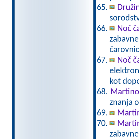
Druži
sorodstv
Noč ča
zabavnem
čarovnic
Noč ča
elektron
kot dopo
Martino
znanja 
Marti
Marti
zabavne