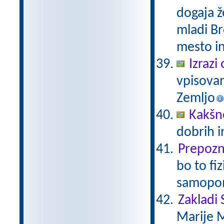
dogaja ž
mladi Br
mesto in
Izrazi 
vpisovan
Zemljo
Kakšn
dobrih 
Prepozna
bo to fi
samopo
Zakladi
Marije 