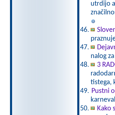
utrdijo 
značilno
Sloven
praznuj
Dejav
nalog za
3 RA
radodarn
tistega,
Pustni o
karneval
Kako 