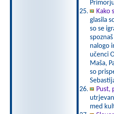
Primorju
Kako s
glasila 
so se ig
spoznaš 
nalogo i
učenci O
Maša, Pa
so prispe
Sebastij
Pust, 
utrjevan
med kult