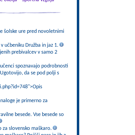
je šolske ure pred novoletnimi
 v učbeniku Družba in jaz 1.
njenih prebivalcev v samo 2
j učenci spoznavajo podrobnosti
Ugotovijo, da se pod polji s
ti.php?id=748">Opis
 naloge je primerno za
pravilne besede. Vse besede so
do za slovensko maškaro.