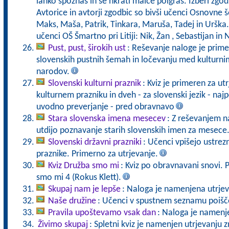
lahko spoznaš in se hkrati malce poigraš. Izberi zgod
Avtorice in avtorji zgodbic so bivši učenci Osnovne 
Maks, Maša, Patrik, Tinkara, Maruša, Tadej in Urška. 
učenci OŠ Šmartno pri Litiji: Nik, Žan , Sebastijan in 
Pust, pust, širokih ust
: Reševanje naloge je prime
slovenskih pustnih šemah in ločevanju med kulturnim
narodov.
Slovenski kulturni praznik
: Kviz je primeren za u
kulturnem prazniku in dveh - za slovenski jezik - n
uvodno preverjanje - pred obravnavo
Stara slovenska imena mesecev
: Z reševanjem n
utdijo poznavanje starih slovenskih imen za mesece
Slovenski državni prazniki
: Učenci vpišejo ustr
praznike. Primerno za utrjevanje.
Kviz Družba smo mi
: Kviz po obravnavani snovi. 
smo mi 4 (Rokus Klett).
Skupaj nam je lepše
: Naloga je namenjena utrjev
Naše družine
: Učenci v spustnem seznamu poišč
Pravila upoštevamo vsak dan
: Naloga je namenj
Živimo skupaj
: Spletni kviz je namenjen utrjevanju 