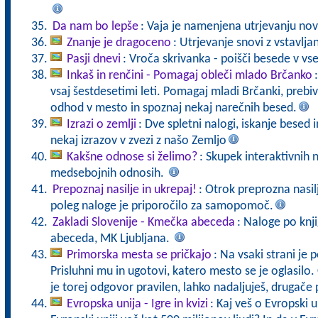
Da nam bo lepše
: Vaja je namenjena utrjevanju no
Znanje je dragoceno
: Utrjevanje snovi z vstavlj
Pasji dnevi
: Vroča skrivanka - poišči besede v vs
Inkaš in renčini - Pomagaj obleči mlado Brčanko
vsaj šestdesetimi leti. Pomagaj mladi Brčanki, prebiv
odhod v mesto in spoznaj nekaj narečnih besed.
Izrazi o zemlji
: Dve spletni nalogi, iskanje besed
nekaj izrazov v zvezi z našo Zemljo
Kakšne odnose si želimo?
: Skupek interaktivnih n
medsebojnih odnosih.
Prepoznaj nasilje in ukrepaj!
: Otrok preprozna nasilj
poleg naloge je priporočilo za samopomoč.
Zakladi Slovenije - Kmečka abeceda
: Naloge po knj
abeceda, MK Ljubljana.
Primorska mesta se pričkajo
: Na vsaki strani je
Prisluhni mu in ugotovi, katero mesto se je oglasilo. 
je torej odgovor pravilen, lahko nadaljuješ, drugače
Evropska unija - Igre in kvizi
: Kaj veš o Evropski un