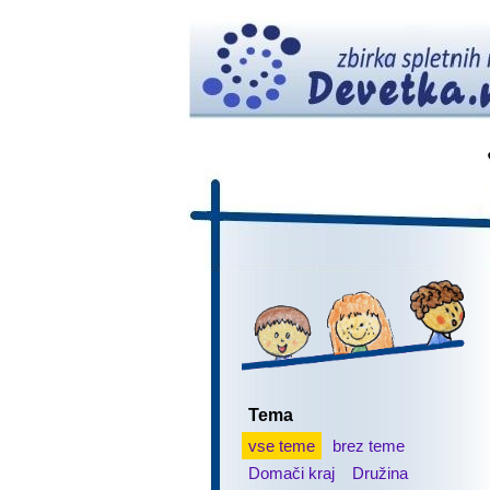
Tema
vse teme
brez teme
Domači kraj
Družina