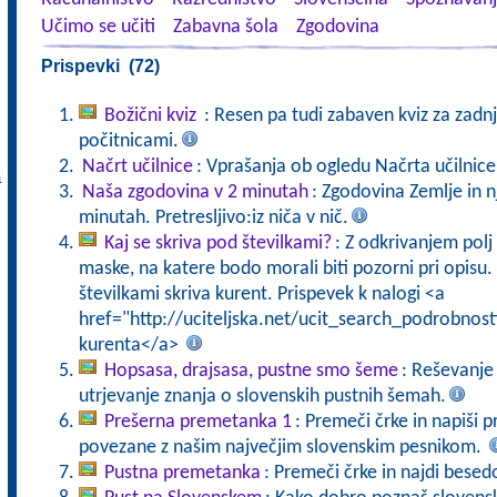
Učimo se učiti
Zabavna šola
Zgodovina
Prispevki (72)
Božični kviz
: Resen pa tudi zabaven kviz za zadn
počitnicami.
Načrt učilnice
: Vprašanja ob ogledu Načrta učilnice
a
Naša zgodovina v 2 minutah
: Zgodovina Zemlje in 
minutah. Pretresljivo:iz niča v nič.
Kaj se skriva pod številkami?
: Z odkrivanjem pol
maske, na katere bodo morali biti pozorni pri opisu. 
številkami skriva kurent. Prispevek k nalogi <a
href="http://uciteljska.net/ucit_search_podrobnos
kurenta</a>
Hopsasa, drajsasa, pustne smo šeme
: Reševanje
utrjevanje znanja o slovenskih pustnih šemah.
Prešerna premetanka 1
: Premeči črke in napiši 
povezane z našim največjim slovenskim pesnikom.
Pustna premetanka
: Premeči črke in najdi bese