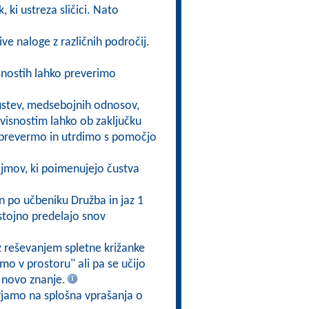
, ki ustreza sličici. Nato
ive naloge z različnih področij.
snostih lahko preverimo
ustev, medsebojnih odnosov,
odvisnostim lahko ob zaključku
n) prevermo in utrdimo s pomočjo
jmov, ki poimenujejo čustva
jen po učbeniku Družba in jaz 1
stojno predelajo snov
z reševanjem spletne križanke
mo v prostoru" ali pa se učijo
 novo znanje.
rjamo na splošna vprašanja o