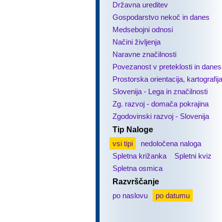
Državna ureditev
Gospodarstvo nekoč in danes
Medsebojni odnosi
Načini življenja
Naravne značilnosti
Povezanost v preteklosti in danes
Prostorska orientacija, kartografij
Slovenija - Lega in značilnosti
Zg. razvoj - domača pokrajina
Zgodovinski razvoj - Slovenija
Tip Naloge
vsi tipi
nedoločena naloga
Spletna križanka
Spletni kviz
Spletna osmica
Razvrščanje
po naslovu
po datumu