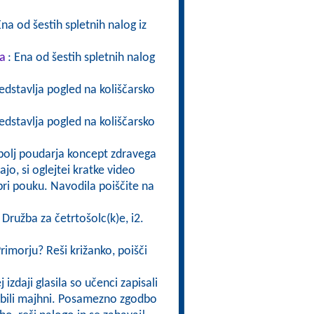
Ena od šestih spletnih nalog iz
ka
: Ena od šestih spletnih nalog
edstavlja pogled na koliščarsko
edstavlja pogled na koliščarsko
bolj poudarja koncept zdravega
jo, si oglejtei kratke video
 pri pouku. Navodila poiščite na
Družba za četrtošolc(k)e, i2.
Primorju? Reši križanko, poišči
j izdaji glasila so učenci zapisali
so bili majhni. Posamezno zgodbo