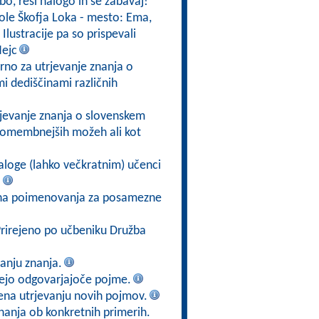
bo, reši nalogo in se zabavaj!
šole Škofja Loka - mesto: Ema,
Ilustracije pa so prispevali
Nejc
rno za utrjevanje znanja o
i dediščinami različnih
trjevanje znanja o slovenskem
ajpomembnejših možeh ali kot
aloge (lahko večkratnim) učenci
.
ezna poimenovanja za posamezne
Prirejeno po učbeniku Družba
anju znanja.
ejo odgovarjajoče pojme.
ena utrjevanju novih pojmov.
znanja ob konkretnih primerih.