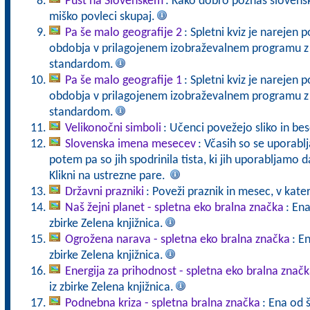
Pust na Slovenskem
: Kako dobro poznaš slovensk
miško povleci skupaj.
Pa še malo geografije 2
: Spletni kviz je narejen
obdobja v prilagojenem izobraževalnem programu z 
standardom.
Pa še malo geografije 1
: Spletni kviz je narejen
obdobja v prilagojenem izobraževalnem programu z 
standardom.
Velikonočni simboli
: Učenci povežejo sliko in bes
Slovenska imena mesecev
: Včasih so se uporab
potem pa so jih spodrinila tista, ki jih uporabljamo 
Klikni na ustrezne pare.
Državni prazniki
: Poveži praznik in mesec, v kate
Naš žejni planet - spletna eko bralna značka
: Ena
zbirke Zelena knjižnica.
Ogrožena narava - spletna eko bralna značka
: E
zbirke Zelena knjižnica.
Energija za prihodnost - spletna eko bralna znač
iz zbirke Zelena knjižnica.
Podnebna kriza - spletna bralna značka
: Ena od š