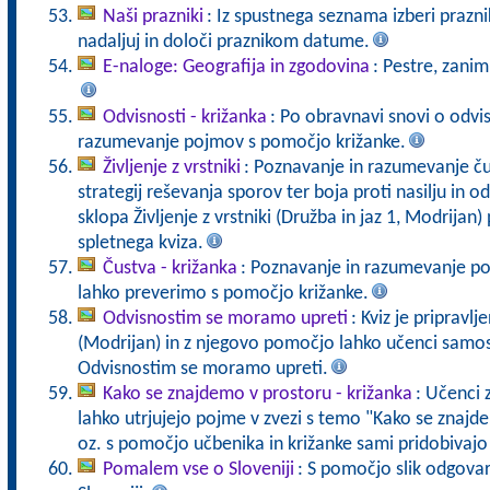
Naši prazniki
: Iz spustnega seznama izberi praznik
nadaljuj in določi praznikom datume.
E-naloge: Geografija in zgodovina
: Pestre, zanim
Odvisnosti - križanka
: Po obravnavi snovi o odvi
razumevanje pojmov s pomočjo križanke.
Življenje z vrstniki
: Poznavanje in razumevanje č
strategij reševanja sporov ter boja proti nasilju in 
sklopa Življenje z vrstniki (Družba in jaz 1, Modrija
spletnega kviza.
Čustva - križanka
: Poznavanje in razumevanje po
lahko preverimo s pomočjo križanke.
Odvisnostim se moramo upreti
: Kviz je pripravl
(Modrijan) in z njegovo pomočjo lahko učenci samo
Odvisnostim se moramo upreti.
Kako se znajdemo v prostoru - križanka
: Učenci 
lahko utrjujejo pojme v zvezi s temo "Kako se znajde
oz. s pomočjo učbenika in križanke sami pridobivajo
Pomalem vse o Sloveniji
: S pomočjo slik odgova