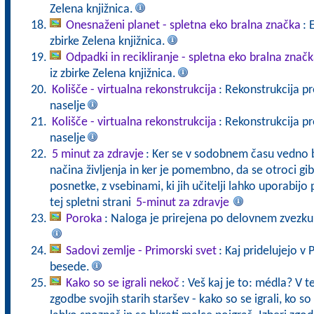
Zelena knjižnica.
Onesnaženi planet - spletna eko bralna značka
: 
zbirke Zelena knjižnica.
Odpadki in recikliranje - spletna eko bralna znač
iz zbirke Zelena knjižnica.
Kolišče - virtualna rekonstrukcija
: Rekonstrukcija pr
naselje
Kolišče - virtualna rekonstrukcija
: Rekonstrukcija pr
naselje
5 minut za zdravje
: Ker se v sodobnem času vedno 
načina življenja in ker je pomembno, da se otroci giba
posnetke, z vsebinami, ki jih učitelji lahko uporabijo
tej spletni strani
5-minut za zdravje
Poroka
: Naloga je prirejena po delovnem zvezku 
Sadovi zemlje - Primorski svet
: Kaj pridelujejo v 
besede.
Kako so se igrali nekoč
: Veš kaj je to: médla? V te
zgodbe svojih starih staršev - kako so se igrali, ko 