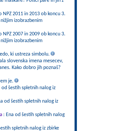
e maškare? Poišči pare in jih z
 po NPZ 2011 in 2013 ob koncu 3.
nižjim izobrazbenim
 po NPZ 2007 in 2009 ob koncu 3.
nižjim izobrazbenim
edo, ki ustreza simbolu.
ljala slovenska imena mesecev,
danes. Kako dobro jih poznaš?
rem je.
 od šestih spletnih nalog iz
na od šestih spletnih nalog iz
ka
: Ena od šestih spletnih nalog
estih spletnih nalog iz zbirke