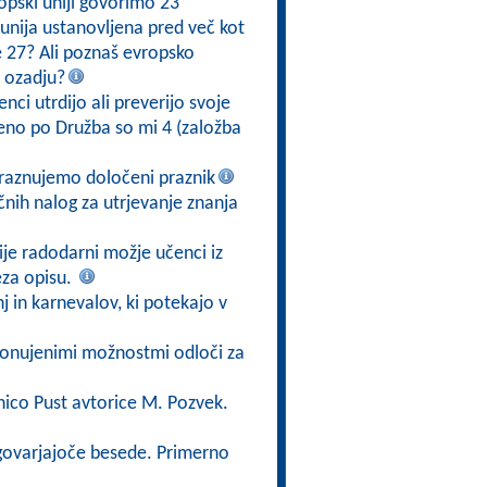
ropski uniji govorimo 23
a unija ustanovljena pred več kot
 že 27? Ali poznaš evropsko
 ozadju?
nci utrdijo ali preverijo svoje
jeno po Družba so mi 4 (založba
n praznujemo določeni praznik
ičnih nalog za utrjevanje znanja
ije radodarni možje učenci iz
eza opisu.
j in karnevalov, ki potekajo v
onujenimi možnostmi odloči za
nico Pust avtorice M. Pozvek.
dgovarjajoče besede. Primerno