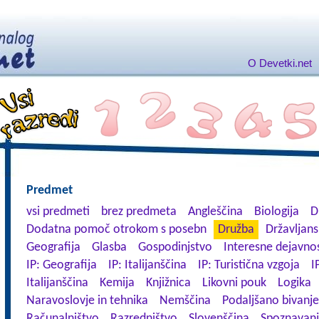
O Devetki.net
Predmet
vsi predmeti
brez predmeta
Angleščina
Biologija
D
Dodatna pomoč otrokom s posebn
Družba
Državljans
Geografija
Glasba
Gospodinjstvo
Interesne dejavnos
IP: Geografija
IP: Italijanščina
IP: Turistična vzgoja
I
Italijanščina
Kemija
Knjižnica
Likovni pouk
Logika
Naravoslovje in tehnika
Nemščina
Podaljšano bivanje
Računalništvo
Razredništvo
Slovenščina
Spoznavanj