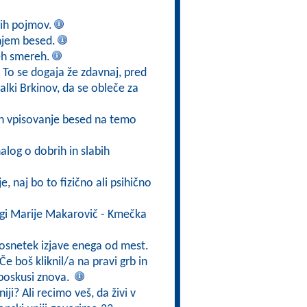
vih pojmov.
anjem besed.
eh smereh.
: To se dogaja že zdavnaj, pred
alki Brkinov, da se obleče za
 in vpisovanje besed na temo
alog o dobrih in slabih
e, naj bo to fizično ali psihično
igi Marije Makarovič - Kmečka
 posnetek izjave enega od mest.
Če boš kliknil/a na pravi grb in
 poskusi znova.
iji? Ali recimo veš, da živi v