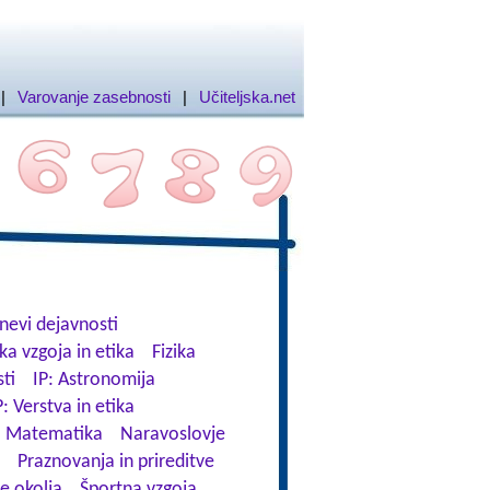
|
Varovanje zasebnosti
|
Učiteljska.net
nevi dejavnosti
ka vzgoja in etika
Fizika
ti
IP: Astronomija
P: Verstva in etika
Matematika
Naravoslovje
Praznovanja in prireditve
e okolja
Športna vzgoja