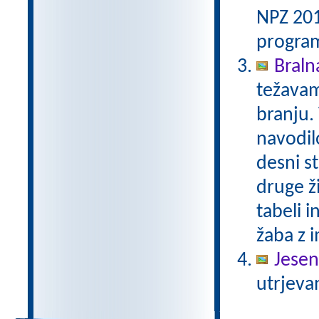
NPZ 201
program
Bralna
težavam
branju.
navodilo
desni st
druge ži
tabeli i
žaba z i
Jesen
utrjeva