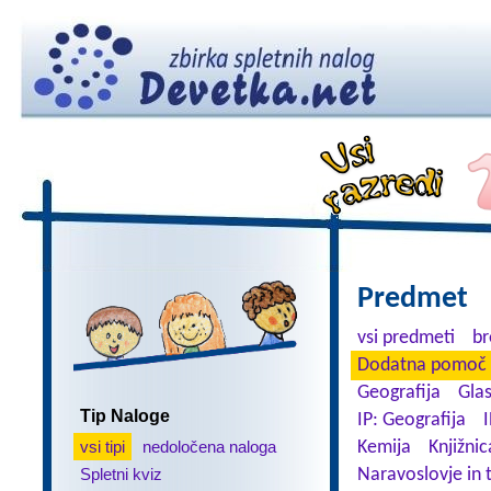
Predmet
vsi predmeti
br
Dodatna pomoč 
Geografija
Gla
Tip Naloge
IP: Geografija
I
vsi tipi
nedoločena naloga
Kemija
Knjižnic
Spletni kviz
Naravoslovje in 