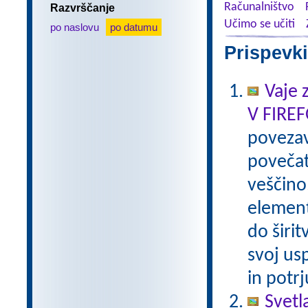
Računalništvo
Razvrščanje
Učimo se učiti
po naslovu
po datumu
Prispevki
Vaje 
V FIRE
poveza
povečat
veščino
element
do širi
svoj us
in potr
Svetl