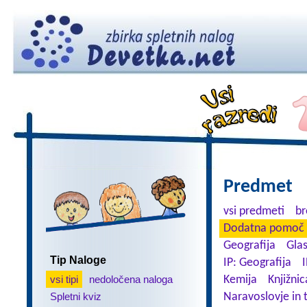
Predmet
vsi predmeti
br
Dodatna pomoč 
Geografija
Gla
Tip Naloge
IP: Geografija
I
vsi tipi
nedoločena naloga
Kemija
Knjižnic
Spletni kviz
Naravoslovje in 