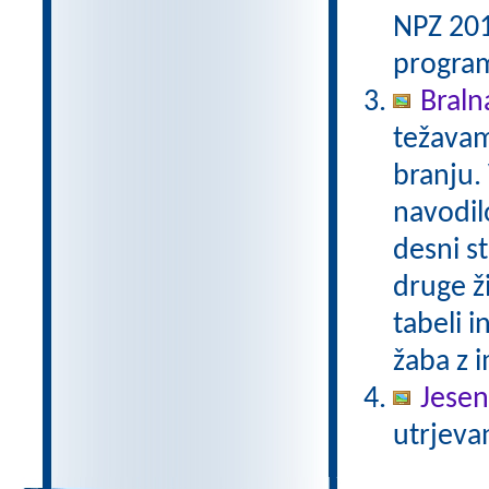
NPZ 201
program
Bralna
težavam
branju.
navodilo
desni st
druge ži
tabeli i
žaba z i
Jesen
utrjeva