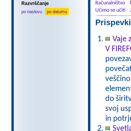
Računalništvo
Razvrščanje
Učimo se učiti
po naslovu
po datumu
Prispevki
Vaje 
V FIRE
poveza
povečat
veščino
element
do širi
svoj us
in potr
Svetl