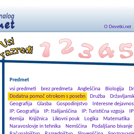
O Devetki.net
Predmet
vsi predmeti
brez predmeta
Angleščina
Biologija
Dn
Dodatna pomoč otrokom s posebn
Družba
Državljansk
Geografija
Glasba
Gospodinjstvo
Interesne dejavnos
IP: Geografija
IP: Italijanščina
IP: Turistična vzgoja
IP
Kemija
Knjižnica
Likovni pouk
Logika
Matematika
Naravoslovje in tehnika
Nemščina
Podaljšano bivanje
Računalništvo
Razredništvo
Slovenščina
Spoznavanje