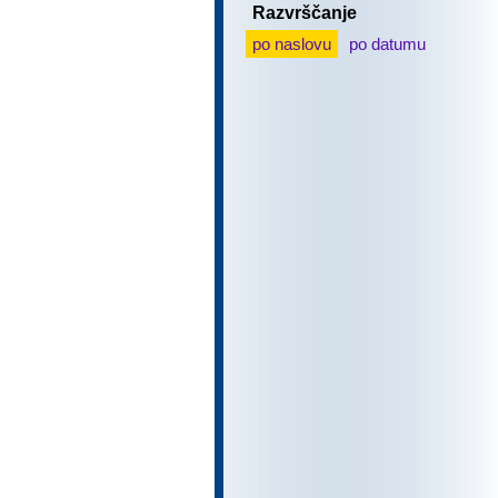
Razvrščanje
po naslovu
po datumu