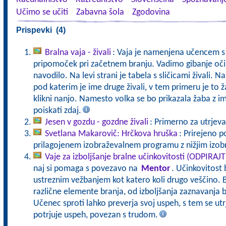
Učimo se učiti
Zabavna šola
Zgodovina
Prispevki (4)
Bralna vaja - živali
: Vaja je namenjena učencem s 
pripomoček pri začetnem branju. Vadimo gibanje oči
navodilo. Na levi strani je tabela s sličicami živali. Na
pod katerim je ime druge živali, v tem primeru je to ža
klikni nanjo. Namesto volka se bo prikazala žaba z im
poiskati zdaj.
Jesen v gozdu - gozdne živali
: Primerno za utrjeva
Svetlana Makarovič: Hrčkova hruška
: Prirejeno p
prilagojenem izobraževalnem programu z nižjim izo
Vaje za izboljšanje bralne učinkovitosti (ODPIRAJ
naj si pomaga s povezavo na
Mentor
. Učinkovitost 
ustreznim vežbanjem kot katero koli drugo veščino. B
različne elemente branja, od izboljšanja zaznavanja b
Učenec sproti lahko preverja svoj uspeh, s tem se ut
potrjuje uspeh, povezan s trudom.