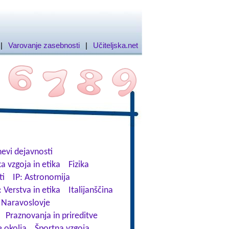
|
Varovanje zasebnosti
|
Učiteljska.net
evi dejavnosti
a vzgoja in etika
Fizika
ti
IP: Astronomija
: Verstva in etika
Italijanščina
Naravoslovje
Praznovanja in prireditve
 okolja
Športna vzgoja