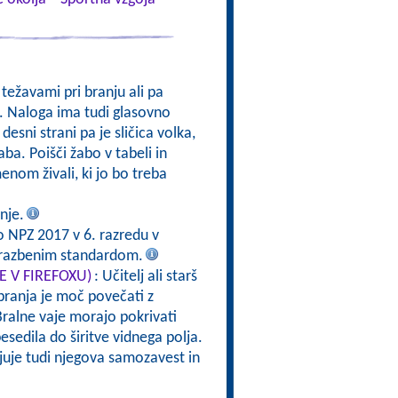
težavami pri branju ali pa
. Naloga ima tudi glasovno
 desni strani pa je sličica volka,
ba. Poišči žabo v tabeli in
enom živali, ki jo bo treba
nje.
o NPZ 2017 v 6. razredu v
brazbenim standardom.
TE V FIREFOXU)
: Učitelj ali starš
branja je moč povečati z
ralne vaje morajo pokrivati
esedila do širitve vidnega polja.
rjuje tudi njegova samozavest in