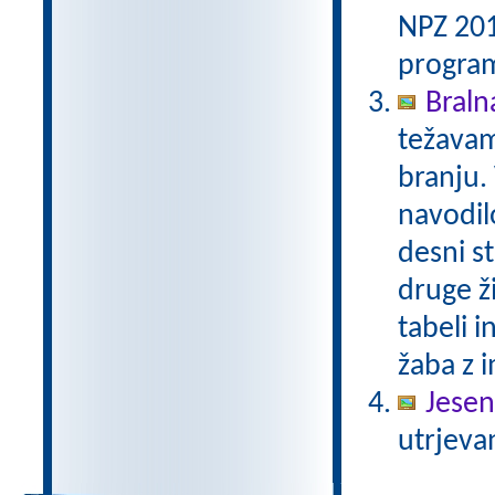
NPZ 201
program
Bralna
težavam
branju.
navodilo
desni st
druge ži
tabeli i
žaba z i
Jesen
utrjeva