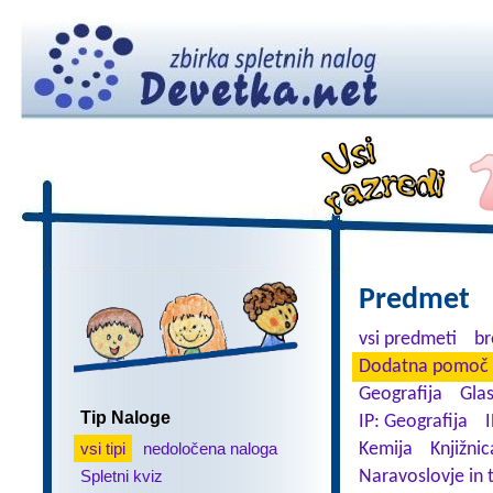
Predmet
vsi predmeti
br
Dodatna pomoč 
Geografija
Gla
Tip Naloge
IP: Geografija
I
vsi tipi
nedoločena naloga
Kemija
Knjižnic
Spletni kviz
Naravoslovje in 