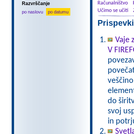
Računalništvo
Razvrščanje
Učimo se učiti
po naslovu
po datumu
Prispevki
Vaje 
V FIRE
poveza
povečat
veščino
element
do širi
svoj us
in potr
Svetl