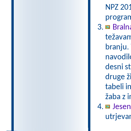
NPZ 201
program
Bralna
težavam
branju.
navodilo
desni st
druge ži
tabeli i
žaba z i
Jesen
utrjeva