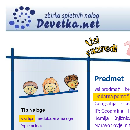
Predmet
vsi predmeti
br
Dodatna pomoč 
Geografija
Gla
Tip Naloge
IP: Geografija
I
vsi tipi
nedoločena naloga
Kemija
Knjižnic
Spletni kviz
Naravoslovje in 