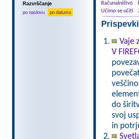
Računalništvo
Razvrščanje
Učimo se učiti
po naslovu
po datumu
Prispevki
Vaje 
V FIRE
poveza
povečat
veščino
element
do širi
svoj us
in potr
Svetl