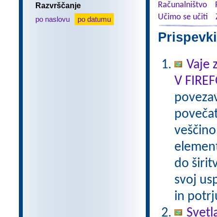
Računalništvo
Razvrščanje
Učimo se učiti
po naslovu
po datumu
Prispevki
Vaje 
V FIRE
poveza
povečat
veščino
element
do širi
svoj us
in potr
Svetl