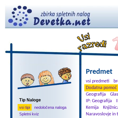
Predmet
vsi predmeti
br
Dodatna pomoč 
Geografija
Gla
Tip Naloge
IP: Geografija
I
vsi tipi
nedoločena naloga
Kemija
Knjižnic
Spletni kviz
Naravoslovje in 