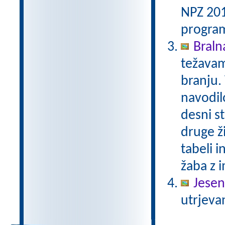
NPZ 201
program
Bralna
težavam
branju.
navodilo
desni st
druge ži
tabeli i
žaba z i
Jesen
utrjeva