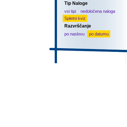
Tip Naloge
vsi tipi
nedoločena naloga
Spletni kviz
Razvrščanje
po naslovu
po datumu