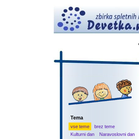
Tema
vse teme
brez teme
Kulturni dan
Naravoslovni dan