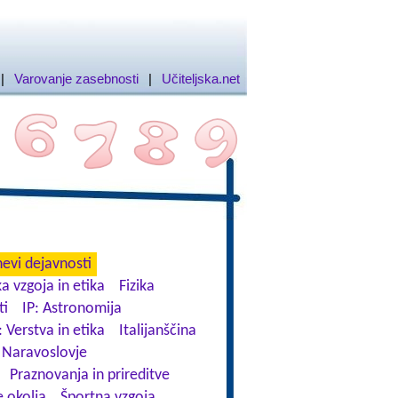
|
Varovanje zasebnosti
|
Učiteljska.net
evi dejavnosti
a vzgoja in etika
Fizika
ti
IP: Astronomija
: Verstva in etika
Italijanščina
Naravoslovje
Praznovanja in prireditve
 okolja
Športna vzgoja