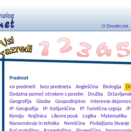
O Devetki.net
Predmet
vsi predmeti
brez predmeta
Angleščina
Biologija
Dn
Dodatna pomoč otrokom s posebn
Družba
Državljansk
Geografija
Glasba
Gospodinjstvo
Interesne dejavnos
IP: Geografija
IP: Italijanščina
IP: Turistična vzgoja
IP
Kemija
Knjižnica
Likovni pouk
Logika
Matematika
Naravoslovje in tehnika
Nemščina
Podaljšano bivanje
Računalništvo
Razredništvo
Slovenščina
Spoznavanje