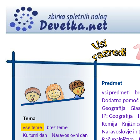
Predmet
vsi predmeti
br
Dodatna pomoč 
Geografija
Gla
IP: Geografija
I
Tema
Kemija
Knjižnic
vse teme
brez teme
Naravoslovje in 
Kulturni dan
Naravoslovni dan
Računalništvo