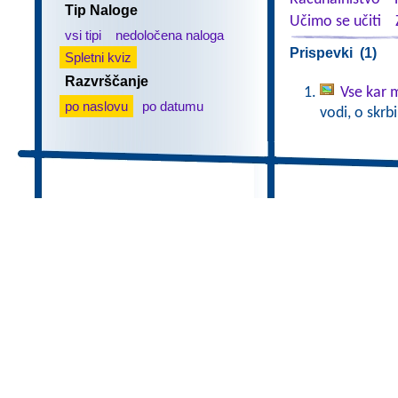
Tip Naloge
Učimo se učiti
vsi tipi
nedoločena naloga
Prispevki (1)
Spletni kviz
Razvrščanje
Vse kar 
po naslovu
po datumu
vodi, o skrb