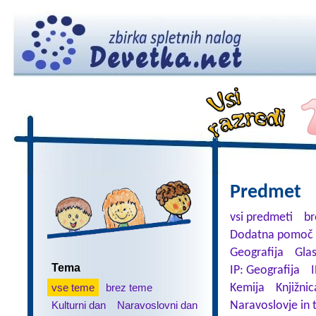
Predmet
vsi predmeti
br
Dodatna pomoč 
Geografija
Gla
Tema
IP: Geografija
I
vse teme
brez teme
Kemija
Knjižnic
Kulturni dan
Naravoslovni dan
Naravoslovje in 