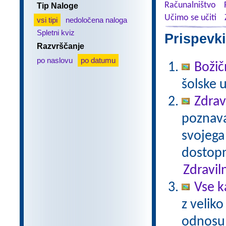
Računalništvo
Tip Naloge
Učimo se učiti
vsi tipi
nedoločena naloga
Spletni kviz
Prispevki
Razvrščanje
po naslovu
po datumu
Božič
šolske 
Zdrav
poznavan
svojega
dostopn
Zdravil
Vse k
z veliko
odnosu 