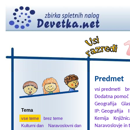
Predmet
vsi predmeti
br
Dodatna pomoč 
Geografija
Gla
Tema
IP: Geografija
I
vse teme
brez teme
Kemija
Knjižnic
Kulturni dan
Naravoslovni dan
Naravoslovje in 