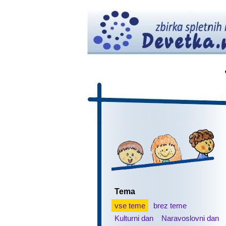
Tema
vse teme
brez teme
Kulturni dan
Naravoslovni dan