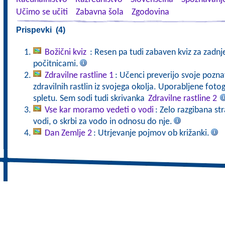
Učimo se učiti
Zabavna šola
Zgodovina
Prispevki (4)
Božični kviz
: Resen pa tudi zabaven kviz za zadnj
počitnicami.
Zdravilne rastline 1
: Učenci preverijo svoje pozna
zdravilnih rastlin iz svojega okolja. Uporabljene fot
spletu. Sem sodi tudi skrivanka
Zdravilne rastline 2
Vse kar moramo vedeti o vodi
: Zelo razgibana st
vodi, o skrbi za vodo in odnosu do nje.
Dan Zemlje 2
: Utrjevanje pojmov ob križanki.