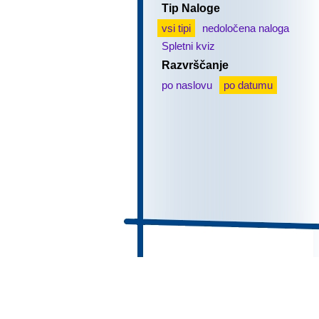
Tip Naloge
vsi tipi
nedoločena naloga
Spletni kviz
Razvrščanje
po naslovu
po datumu