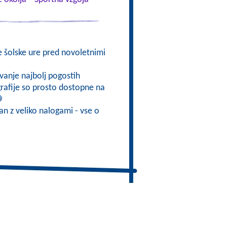
e šolske ure pred novoletnimi
vanje najbolj pogostih
ografije so prosto dostopne na
ran z veliko nalogami - vse o