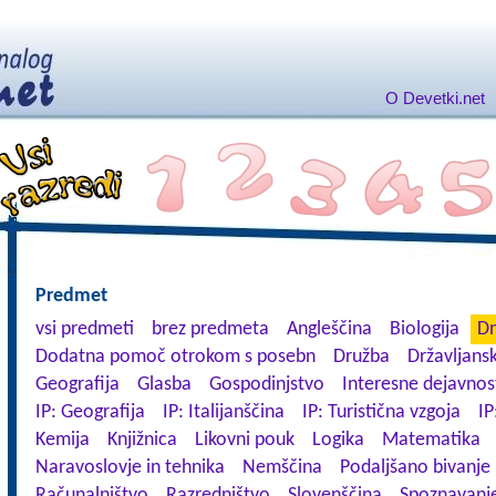
O Devetki.net
Predmet
vsi predmeti
brez predmeta
Angleščina
Biologija
Dn
Dodatna pomoč otrokom s posebn
Družba
Državljansk
Geografija
Glasba
Gospodinjstvo
Interesne dejavnos
IP: Geografija
IP: Italijanščina
IP: Turistična vzgoja
IP
Kemija
Knjižnica
Likovni pouk
Logika
Matematika
Naravoslovje in tehnika
Nemščina
Podaljšano bivanje
Računalništvo
Razredništvo
Slovenščina
Spoznavanje