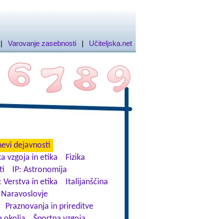
|
Varovanje zasebnosti
|
Učiteljska.net
evi dejavnosti
a vzgoja in etika
Fizika
ti
IP: Astronomija
: Verstva in etika
Italijanščina
Naravoslovje
Praznovanja in prireditve
 okolja
Športna vzgoja