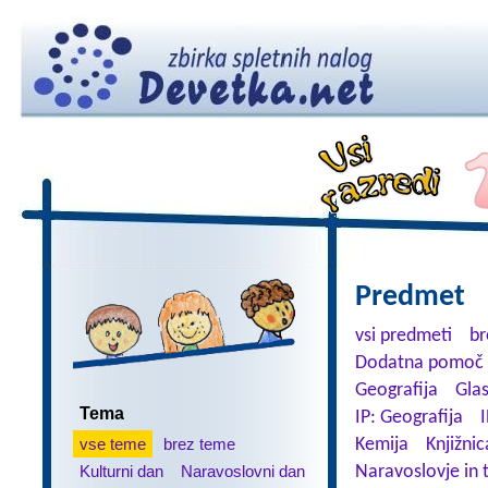
Predmet
vsi predmeti
br
Dodatna pomoč 
Geografija
Gla
Tema
IP: Geografija
I
vse teme
brez teme
Kemija
Knjižnic
Kulturni dan
Naravoslovni dan
Naravoslovje in 