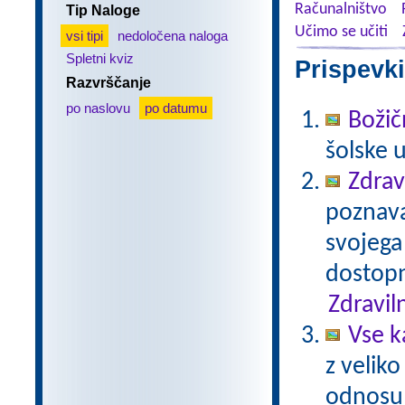
Računalništvo
Tip Naloge
Učimo se učiti
vsi tipi
nedoločena naloga
Spletni kviz
Prispevki
Razvrščanje
po naslovu
po datumu
Božič
šolske 
Zdrav
poznavan
svojega
dostopn
Zdravil
Vse k
z veliko
odnosu 