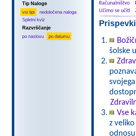
Računalništvo
Tip Naloge
Učimo se učiti
vsi tipi
nedoločena naloga
Spletni kviz
Prispevki
Razvrščanje
po naslovu
po datumu
Božič
šolske 
Zdrav
poznavan
svojega
dostopn
Zdravil
Vse k
z veliko
odnosu 