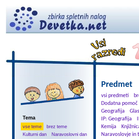
Predmet
vsi predmeti
br
Dodatna pomoč 
Geografija
Gla
Tema
IP: Geografija
I
vse teme
brez teme
Kemija
Knjižnic
Kulturni dan
Naravoslovni dan
Naravoslovje in 