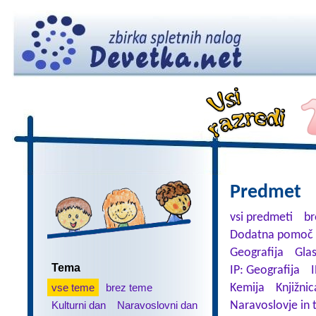
Predmet
vsi predmeti
br
Dodatna pomoč 
Geografija
Gla
Tema
IP: Geografija
I
vse teme
brez teme
Kemija
Knjižnic
Kulturni dan
Naravoslovni dan
Naravoslovje in 