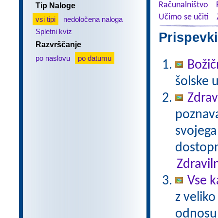
Računalništvo
Tip Naloge
Učimo se učiti
vsi tipi
nedoločena naloga
Spletni kviz
Prispevki
Razvrščanje
po naslovu
po datumu
Božič
šolske 
Zdrav
poznavan
svojega
dostopn
Zdravil
Vse k
z veliko
odnosu 