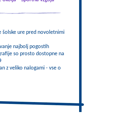
e šolske ure pred novoletnimi
vanje najbolj pogostih
ografije so prosto dostopne na
ran z veliko nalogami - vse o