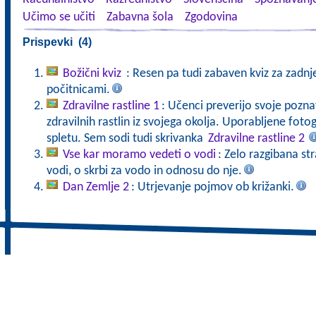
Učimo se učiti
Zabavna šola
Zgodovina
Prispevki (4)
Božični kviz
: Resen pa tudi zabaven kviz za zadnj
počitnicami.
Zdravilne rastline 1
: Učenci preverijo svoje pozna
zdravilnih rastlin iz svojega okolja. Uporabljene fot
spletu. Sem sodi tudi skrivanka
Zdravilne rastline 2
Vse kar moramo vedeti o vodi
: Zelo razgibana st
vodi, o skrbi za vodo in odnosu do nje.
Dan Zemlje 2
: Utrjevanje pojmov ob križanki.