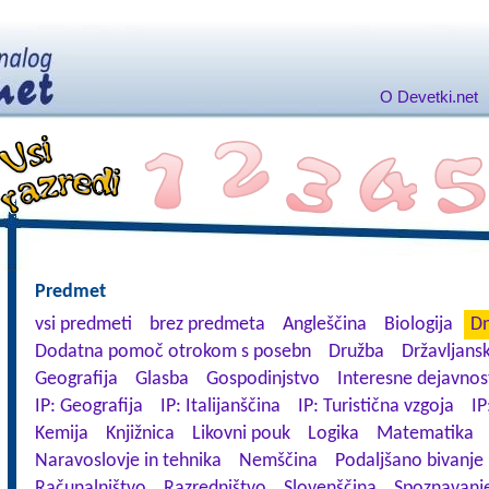
O Devetki.net
Predmet
vsi predmeti
brez predmeta
Angleščina
Biologija
Dn
Dodatna pomoč otrokom s posebn
Družba
Državljansk
Geografija
Glasba
Gospodinjstvo
Interesne dejavnos
IP: Geografija
IP: Italijanščina
IP: Turistična vzgoja
IP
Kemija
Knjižnica
Likovni pouk
Logika
Matematika
Naravoslovje in tehnika
Nemščina
Podaljšano bivanje
Računalništvo
Razredništvo
Slovenščina
Spoznavanje