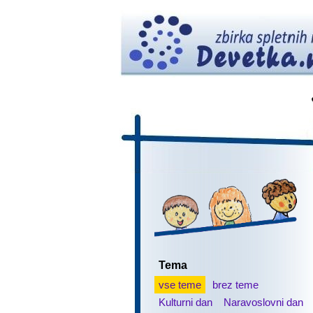
Tema
vse teme
brez teme
Kulturni dan
Naravoslovni dan