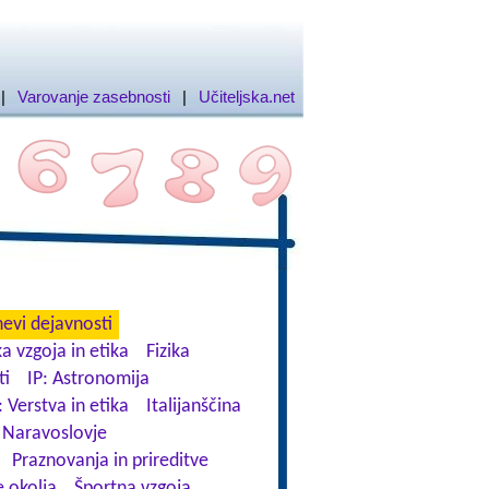
|
Varovanje zasebnosti
|
Učiteljska.net
evi dejavnosti
a vzgoja in etika
Fizika
ti
IP: Astronomija
: Verstva in etika
Italijanščina
Naravoslovje
Praznovanja in prireditve
 okolja
Športna vzgoja