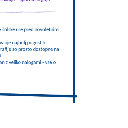
e šolske ure pred novoletnimi
vanje najbolj pogostih
ografije so prosto dostopne na
ran z veliko nalogami - vse o