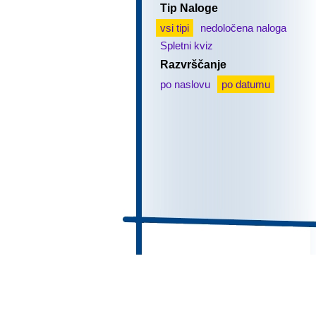
Tip Naloge
vsi tipi
nedoločena naloga
Spletni kviz
Razvrščanje
po naslovu
po datumu