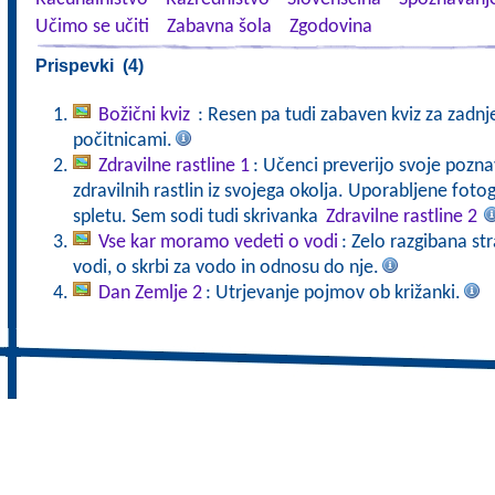
Učimo se učiti
Zabavna šola
Zgodovina
Prispevki (4)
Božični kviz
: Resen pa tudi zabaven kviz za zadnj
počitnicami.
Zdravilne rastline 1
: Učenci preverijo svoje pozna
zdravilnih rastlin iz svojega okolja. Uporabljene fot
spletu. Sem sodi tudi skrivanka
Zdravilne rastline 2
Vse kar moramo vedeti o vodi
: Zelo razgibana st
vodi, o skrbi za vodo in odnosu do nje.
Dan Zemlje 2
: Utrjevanje pojmov ob križanki.