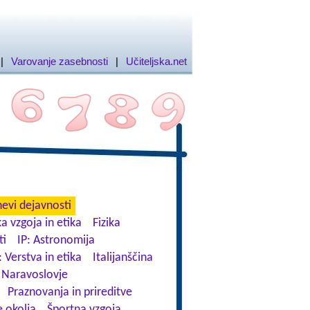
|
Varovanje zasebnosti
|
Učiteljska.net
evi dejavnosti
a vzgoja in etika
Fizika
ti
IP: Astronomija
: Verstva in etika
Italijanščina
Naravoslovje
Praznovanja in prireditve
 okolja
Športna vzgoja