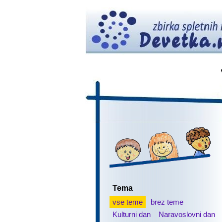
Tema
vse teme
brez teme
Kulturni dan
Naravoslovni dan