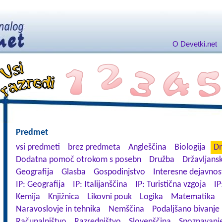
O Devetki.net
Predmet
vsi predmeti
brez predmeta
Angleščina
Biologija
Dn
Dodatna pomoč otrokom s posebn
Družba
Državljansk
Geografija
Glasba
Gospodinjstvo
Interesne dejavnos
IP: Geografija
IP: Italijanščina
IP: Turistična vzgoja
IP
Kemija
Knjižnica
Likovni pouk
Logika
Matematika
Naravoslovje in tehnika
Nemščina
Podaljšano bivanje
Računalništvo
Razredništvo
Slovenščina
Spoznavanje