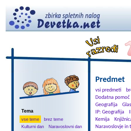
Predmet
vsi predmeti
br
Dodatna pomoč 
Geografija
Gla
Tema
IP: Geografija
I
vse teme
brez teme
Kemija
Knjižnic
Kulturni dan
Naravoslovni dan
Naravoslovje in 