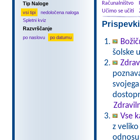
Računalništvo
Tip Naloge
Učimo se učiti
vsi tipi
nedoločena naloga
Spletni kviz
Prispevki
Razvrščanje
po naslovu
po datumu
Božič
šolske 
Zdrav
poznavan
svojega
dostopn
Zdravil
Vse k
z veliko
odnosu 