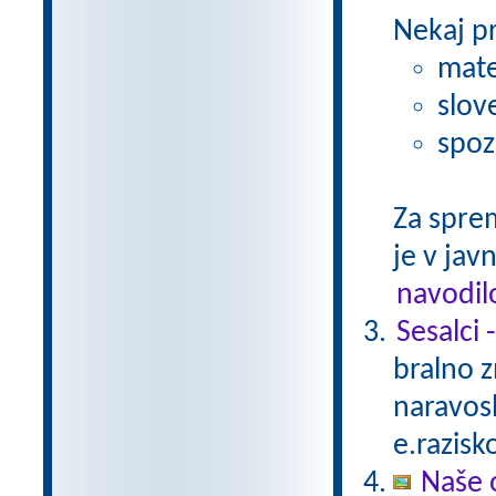
Nekaj p
mate
slov
spoz
Za spre
je v javn
navodil
Sesalci 
bralno 
naravosl
e.razisk
Naše 