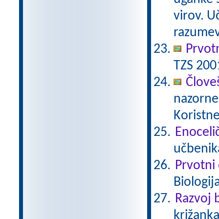
virov. 
razumev
Prvot
TZS 200
Člove
nazorne 
Koristne
Enocelič
učbenika
Prvotni
Biologij
Razvoj b
križanka