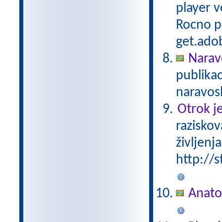
player v
Rocno pa
get.adob
Narav
publika
naravosl
Otrok je
raziskov
življenja
http://s
Anato