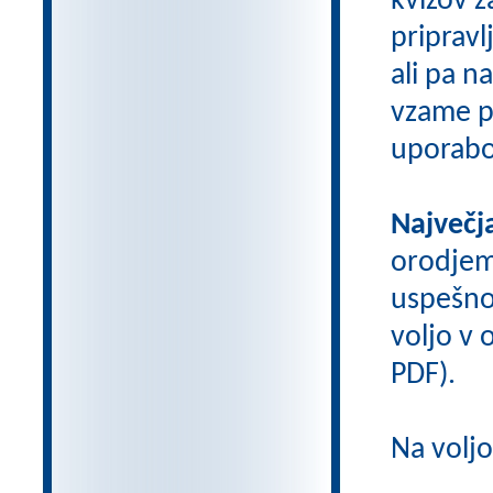
kvizov 
pripravl
ali pa n
vzame pr
uporabo
Največj
orodje
uspešno
voljo v o
PDF).
Na volj