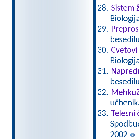
Sistem ž
Biologij
Prepros
besedilu
Cvetovi
Biologij
Napredn
besedilu
Mehkuž
učbenika
Telesni 
Spodbuda
2002