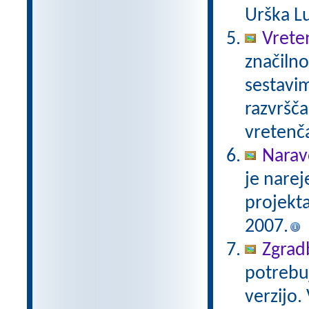
Urška Lu
Vrete
značilno
sestavim
razvršča
vretenča
Narav
je narej
projekt
2007.
Zgradb
potrebuj
verzijo.