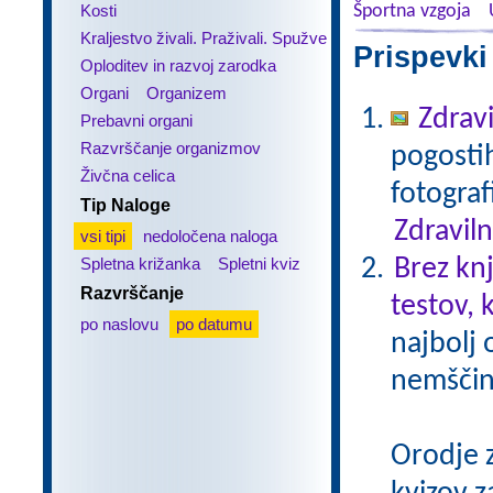
Kosti
Športna vzgoja
Kraljestvo živali. Praživali. Spužve
Prispevki
Oploditev in razvoj zarodka
Organi
Organizem
Zdravi
Prebavni organi
Razvrščanje organizmov
pogostih
Živčna celica
fotograf
Tip Naloge
Zdraviln
vsi tipi
nedoločena naloga
Spletna križanka
Spletni kviz
Brez kn
Razvrščanje
testov, 
po naslovu
po datumu
najbolj 
nemščin
Orodje 