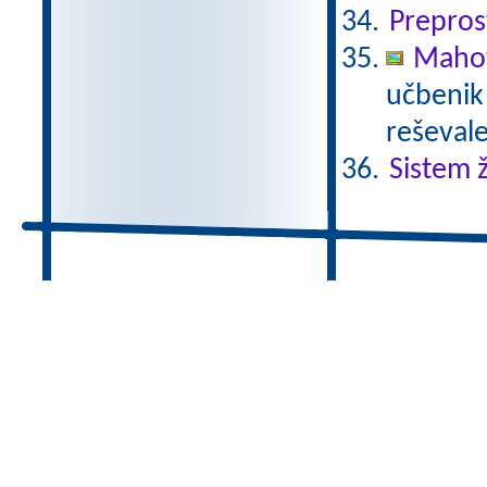
Prepros
Mahov
učbenik 
reševale
Sistem ž