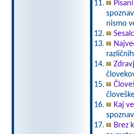
Pisani
spoznava
nismo ve
Sesalc
Največ
različnih
Zdravj
človekov
Člove
človešk
Kaj ve
spoznava
Brez k