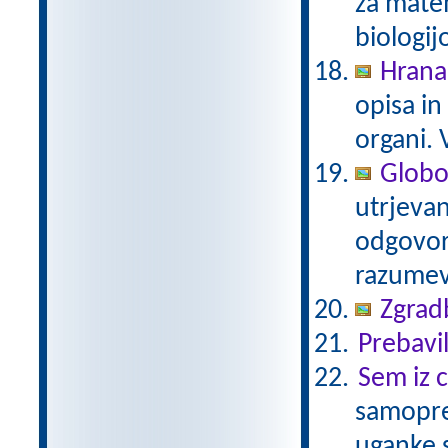
za matem
biologij
Hrana,
opisa in
organi.
Globok
utrjevan
odgovor
razume
Zgradb
Prebavi
Sem iz c
samoprev
uganke 