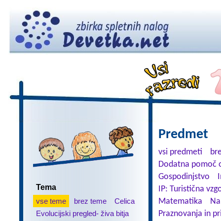
Predmet
vsi predmeti
br
Dodatna pomoč o
Gospodinjstvo
Tema
IP: Turistična vzg
vse teme
brez teme
Celica
Matematika
Na
Evolucijski pregled- živa bitja
Praznovanja in pr