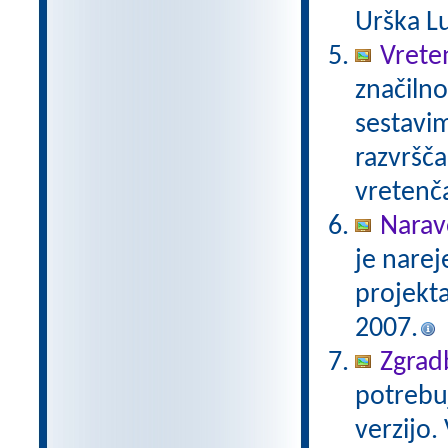
Urška Lu
Vrete
značilno
sestavim
razvršča
vretenča
Narav
je narej
projekt
2007.
Zgradb
potrebuj
verzijo.