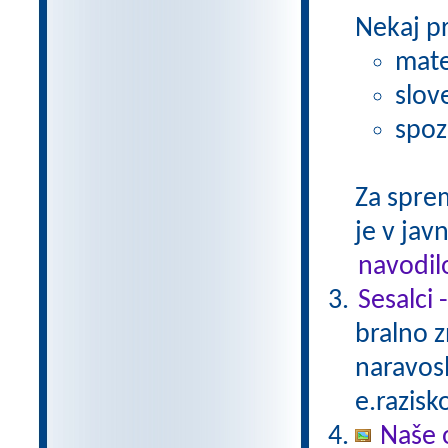
Nekaj p
mate
slov
spoz
Za spre
je v javn
navodil
Sesalci 
bralno 
naravosl
e.razisk
Naše 