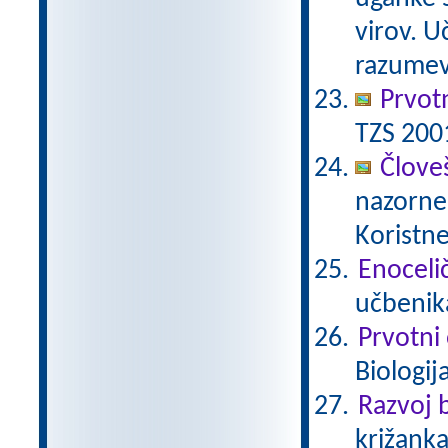
virov. 
razumev
Prvot
TZS 200
Člove
nazorne 
Koristne
Enocelič
učbenika
Prvotni
Biologij
Razvoj b
križanka