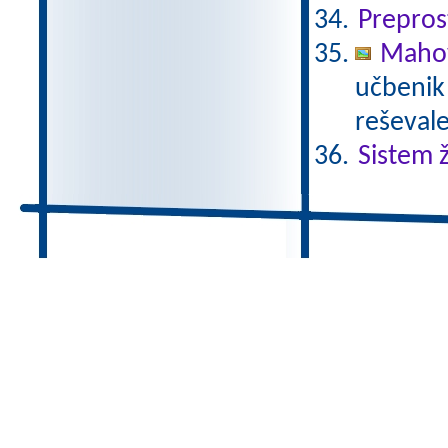
Prepros
Mahov
učbenik 
reševale
Sistem ž