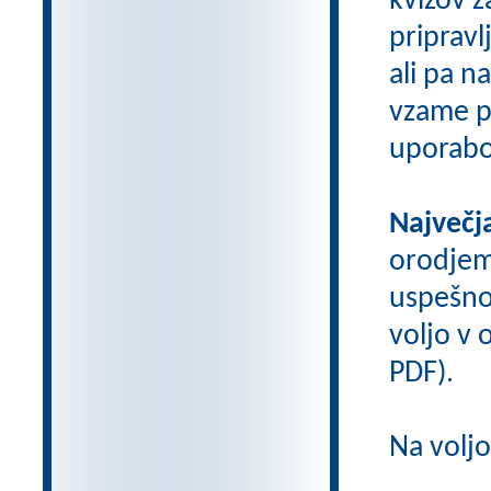
kvizov 
pripravl
ali pa n
vzame pr
uporabo
Največj
orodje
uspešno
voljo v o
PDF).
Na volj