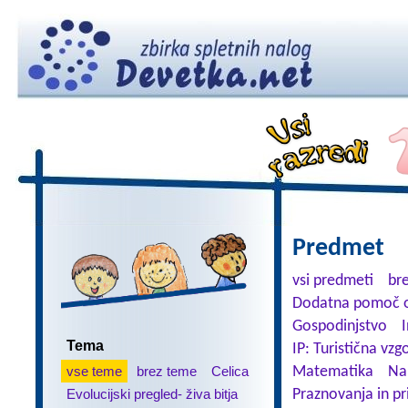
Predmet
vsi predmeti
br
Dodatna pomoč o
Gospodinjstvo
Tema
IP: Turistična vzg
vse teme
brez teme
Celica
Matematika
Na
Evolucijski pregled- živa bitja
Praznovanja in pr