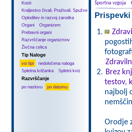
Kosti
Športna vzgoja
Kraljestvo živali. Praživali. Spužve
Prispevki
Oploditev in razvoj zarodka
Organi
Organizem
Zdravi
Prebavni organi
Razvrščanje organizmov
pogostih
Živčna celica
fotograf
Tip Naloge
Zdraviln
vsi tipi
nedoločena naloga
Spletna križanka
Spletni kviz
Brez kn
Razvrščanje
testov, 
po naslovu
po datumu
najbolj 
nemščin
Orodje 