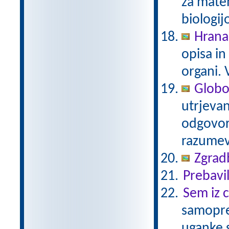
za matem
biologij
Hrana,
opisa in
organi.
Globok
utrjevan
odgovor
razume
Zgradb
Prebavi
Sem iz c
samoprev
uganke 