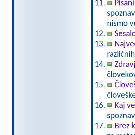
Pisani
spoznava
nismo ve
Sesalc
Največ
različnih
Zdravj
človekov
Člove
človešk
Kaj ve
spoznava
Brez k