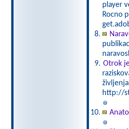
player v
Rocno pa
get.adob
Narav
publika
naravosl
Otrok je
raziskov
življenja
http://s
Anato