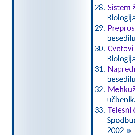
Sistem ž
Biologij
Prepros
besedilu
Cvetovi
Biologij
Napredn
besedilu
Mehkuž
učbenika
Telesni 
Spodbuda
2002