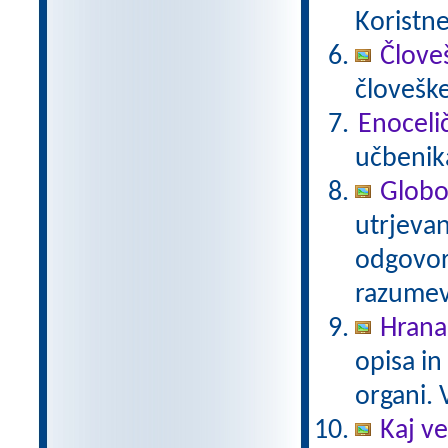
Koristne
Člove
človešk
Enocelič
učbenika
Globok
utrjevan
odgovor
razume
Hrana,
opisa in
organi.
Kaj ve