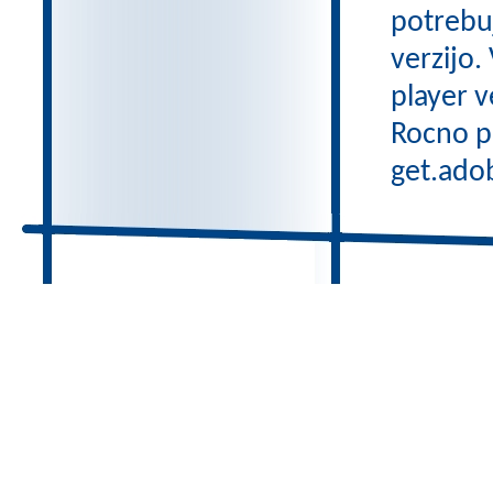
potrebuj
verzijo.
player v
Rocno pa
get.adob