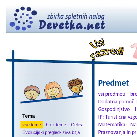
Predmet
vsi predmeti
br
Dodatna pomoč o
Gospodinjstvo
Tema
IP: Turistična vzg
vse teme
brez teme
Celica
Matematika
Na
Evolucijski pregled- živa bitja
Praznovanja in pr