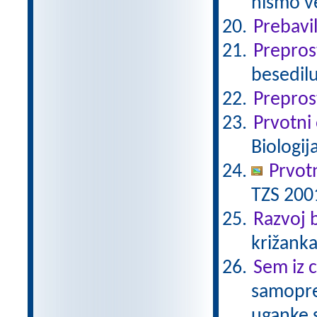
nismo ve
Prebavi
Prepros
besedilu
Prepros
Prvotni
Biologij
Prvot
TZS 200
Razvoj b
križanka
Sem iz c
samoprev
uganke 