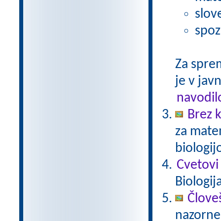
slov
spoz
Za spre
je v javn
navodil
Brez k
za matem
biologij
Cvetovi
Biologij
Člove
nazorne 