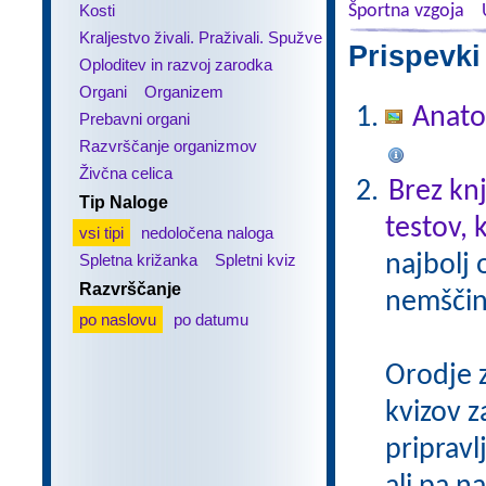
Kosti
Športna vzgoja
Kraljestvo živali. Praživali. Spužve
Prispevki
Oploditev in razvoj zarodka
Organi
Organizem
Anato
Prebavni organi
Razvrščanje organizmov
Živčna celica
Brez kn
Tip Naloge
testov, 
vsi tipi
nedoločena naloga
Spletna križanka
Spletni kviz
najbolj 
Razvrščanje
nemščin
po naslovu
po datumu
Orodje 
kvizov 
pripravl