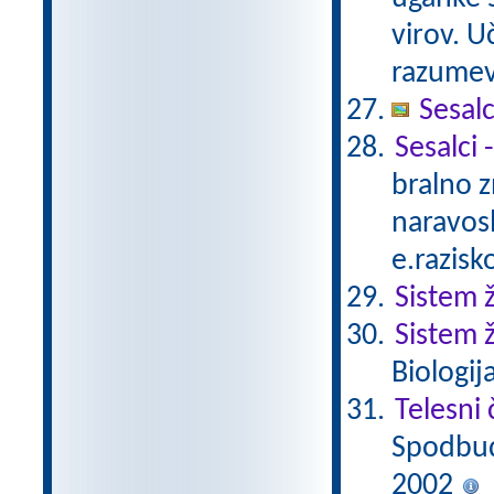
virov. 
razumev
Sesalc
Sesalci 
bralno 
naravosl
e.razisk
Sistem ž
Sistem ž
Biologij
Telesni 
Spodbuda
2002