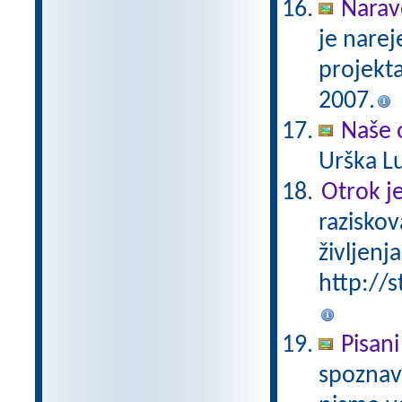
Narav
je narej
projekt
2007.
Naše 
Urška Lu
Otrok je
raziskov
življenja
http://s
Pisani
spoznava