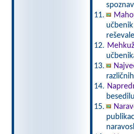
spoznava
Mahov
učbenik 
reševale
Mehkuž
učbenika
Največ
različnih
Napredn
besedilu
Narav
publika
naravosl