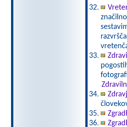
Vrete
značilno
sestavim
razvršča
vretenča
Zdravi
pogostih
fotograf
Zdraviln
Zdravj
človekov
Zgradb
Zgradb