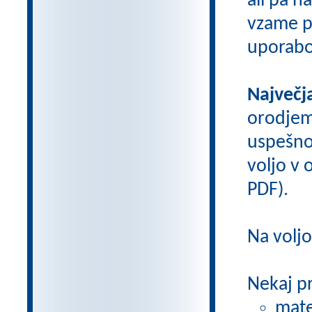
ali pa n
vzame pr
uporabo
Največj
orodje
uspešno
voljo v o
PDF).
Na volj
Nekaj p
mate