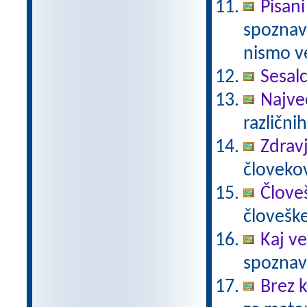
Pisani
spoznava
nismo ve
Sesalc
Največ
različnih
Zdravj
človekov
Člove
človešk
Kaj ve
spoznava
Brez k