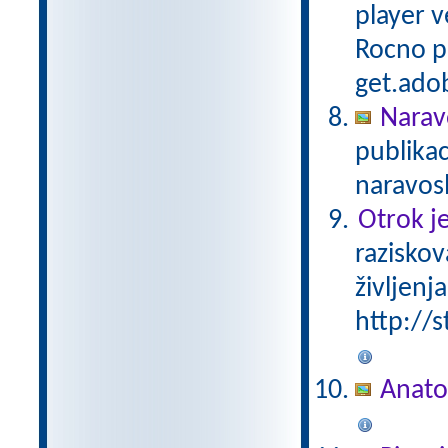
player v
Rocno pa
get.adob
Narav
publika
naravosl
Otrok je
raziskov
življenja
http://s
Anato