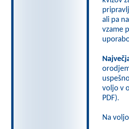
kvizov 
pripravl
ali pa n
vzame pr
uporabo
Največj
orodje
uspešno
voljo v o
PDF).
Na volj