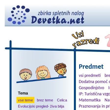
Predmet
vsi predmeti
br
Dodatna pomoč o
Gospodinjstvo
Tema
IP: Turistična vzg
vse teme
brez teme
Celica
Matematika
Na
Evolucijski pregled- živa bitja
Praznovanja in pr