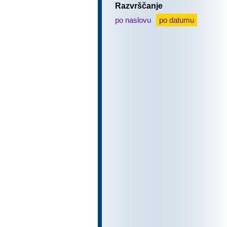
Razvrščanje
po naslovu
po datumu