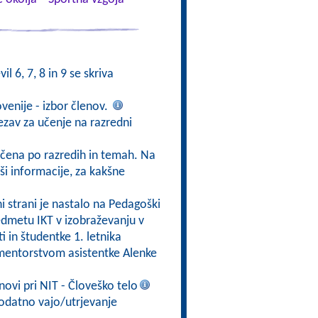
il 6, 7, 8 in 9 se skriva
ovenije - izbor členov.
vezav za učenje na razredni
ščena po razredih in temah. Na
rši informacije, za kakšne
tni strani je nastalo na Pedagoški
redmetu IKT v izobraževanju v
i in študentke 1. letnika
mentorstvom asistentke Alenke
ovi pri NIT - Človeško telo
dodatno vajo/utrjevanje