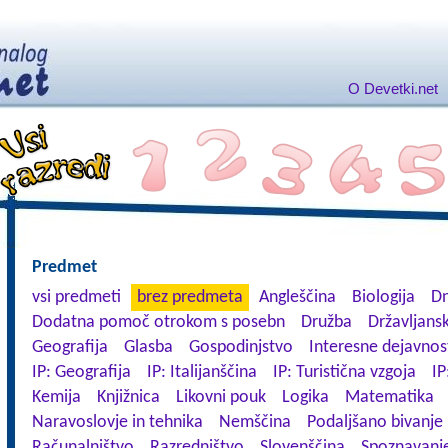
O Devetki.net
Predmet
vsi predmeti
brez predmeta
Angleščina
Biologija
Dn
Dodatna pomoč otrokom s posebn
Družba
Državljansk
Geografija
Glasba
Gospodinjstvo
Interesne dejavnos
IP: Geografija
IP: Italijanščina
IP: Turistična vzgoja
IP
Kemija
Knjižnica
Likovni pouk
Logika
Matematika
Naravoslovje in tehnika
Nemščina
Podaljšano bivanje
Računalništvo
Razredništvo
Slovenščina
Spoznavanje