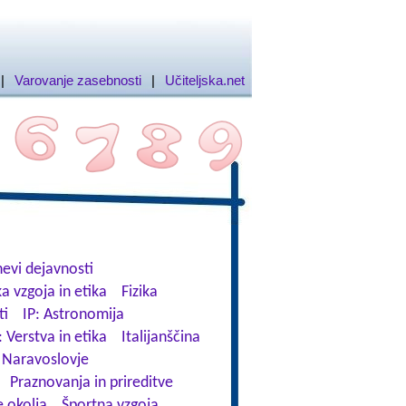
|
Varovanje zasebnosti
|
Učiteljska.net
evi dejavnosti
a vzgoja in etika
Fizika
ti
IP: Astronomija
: Verstva in etika
Italijanščina
Naravoslovje
Praznovanja in prireditve
 okolja
Športna vzgoja