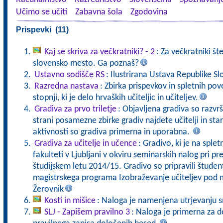
Učimo se učiti
Zabavna šola
Zgodovina
Prispevki (11)
Kaj se skriva za večkratniki? - 2
: Za večkratniki štev
slovensko mesto. Ga poznaš?
Ustavno sodišče RS
: Ilustrirana Ustava Republike Sl
Razredna nastava
: Zbirka prispevkov in spletnih po
stopnji, ki je delo hrvaških učiteljic in učiteljev.
Gradiva za prvo triletje
: Objavljena gradiva so razvr
strani posamezne zbirke gradiv najdete učitelji in sta
aktivnosti so gradiva primerna in uporabna.
Gradiva za učitelje in učence
: Gradivo, ki je na sple
fakulteti v Ljubljani v okviru seminarskih nalog pri p
študijskem letu 2014/15. Gradivo so pripravili študent
magistrskega programa Izobraževanje učiteljev pod 
Žerovnik
Kosti in mišice
: Naloga je namenjena utrjevanju sn
SLJ - Zapišem pravilno 3
: Naloga je primerna za 