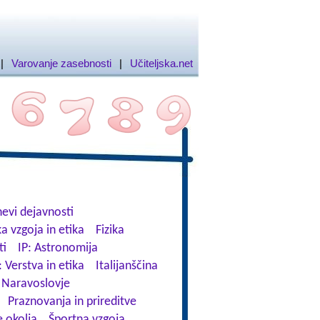
|
Varovanje zasebnosti
|
Učiteljska.net
evi dejavnosti
a vzgoja in etika
Fizika
ti
IP: Astronomija
: Verstva in etika
Italijanščina
Naravoslovje
Praznovanja in prireditve
 okolja
Športna vzgoja