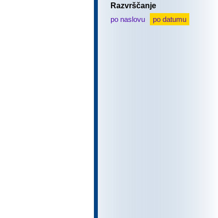
Razvrščanje
po naslovu
po datumu