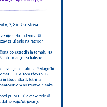
il 6, 7, 8 in 9 se skriva
ovenije - izbor členov.
vezav za učenje na razredni
ščena po razredih in temah. Na
rši informacije, za kakšne
tni strani je nastalo na Pedagoški
redmetu IKT v izobraževanju v
i in študentke 1. letnika
mentorstvom asistentke Alenke
ovi pri NIT - Človeško telo
dodatno vajo/utrjevanje