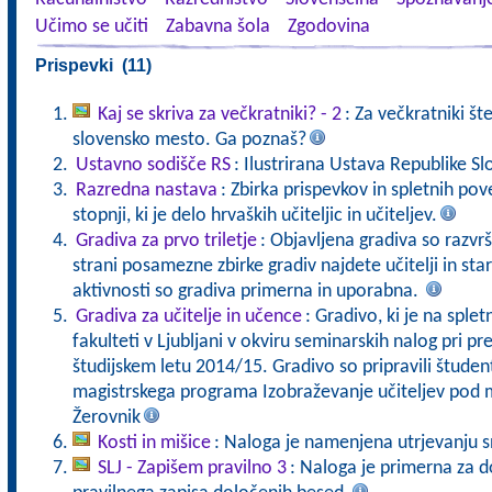
Učimo se učiti
Zabavna šola
Zgodovina
Prispevki (11)
Kaj se skriva za večkratniki? - 2
: Za večkratniki štev
slovensko mesto. Ga poznaš?
Ustavno sodišče RS
: Ilustrirana Ustava Republike Sl
Razredna nastava
: Zbirka prispevkov in spletnih po
stopnji, ki je delo hrvaških učiteljic in učiteljev.
Gradiva za prvo triletje
: Objavljena gradiva so razvr
strani posamezne zbirke gradiv najdete učitelji in sta
aktivnosti so gradiva primerna in uporabna.
Gradiva za učitelje in učence
: Gradivo, ki je na sple
fakulteti v Ljubljani v okviru seminarskih nalog pri p
študijskem letu 2014/15. Gradivo so pripravili študent
magistrskega programa Izobraževanje učiteljev pod 
Žerovnik
Kosti in mišice
: Naloga je namenjena utrjevanju sn
SLJ - Zapišem pravilno 3
: Naloga je primerna za 