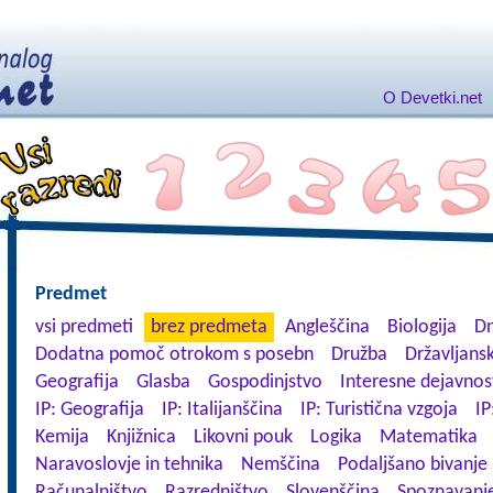
O Devetki.net
Predmet
vsi predmeti
brez predmeta
Angleščina
Biologija
Dn
Dodatna pomoč otrokom s posebn
Družba
Državljansk
Geografija
Glasba
Gospodinjstvo
Interesne dejavnos
IP: Geografija
IP: Italijanščina
IP: Turistična vzgoja
IP
Kemija
Knjižnica
Likovni pouk
Logika
Matematika
Naravoslovje in tehnika
Nemščina
Podaljšano bivanje
Računalništvo
Razredništvo
Slovenščina
Spoznavanje