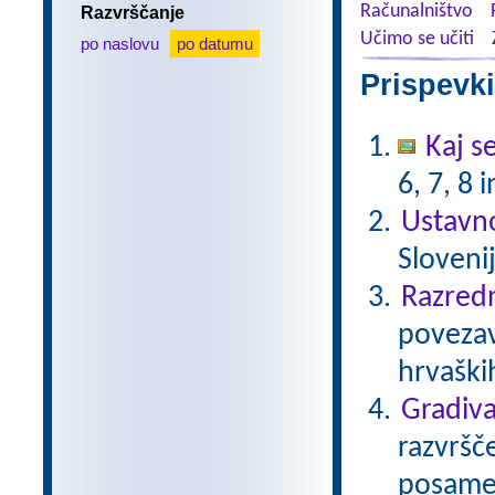
Računalništvo
Razvrščanje
Učimo se učiti
po naslovu
po datumu
Prispevki
Kaj se
6, 7, 8
Ustavno
Slovenij
Razred
povezav
hrvaških
Gradiva
razvršč
posamezn