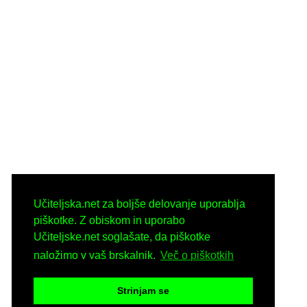
Učiteljska.net za boljše delovanje uporablja
piškotke. Z obiskom in uporabo
Učiteljske.net soglašate, da piškotke
naložimo v vaš brskalnik.
Več o piškotkih
Strinjam se