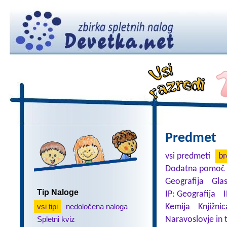
Predmet
vsi predmeti
br
Dodatna pomoč 
Geografija
Gla
Tip Naloge
IP: Geografija
I
vsi tipi
nedoločena naloga
Kemija
Knjižnic
Spletni kviz
Naravoslovje in 