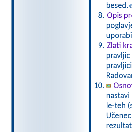
besed.
Opis p
poglavj
uporabi
Zlati kr
pravlji
pravljic
Radova
Osnov
nastavi
le-teh 
Učenec 
rezulta