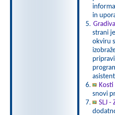
informa
in upor
Gradiva
strani j
okviru 
izobraž
pripravi
program
asisten
Kosti
snovi pr
SLJ -
dodatno