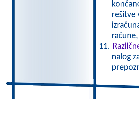
končane
rešitve
izračun
račune, 
Različn
nalog za
prepozna