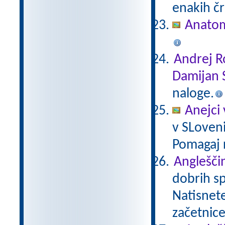
enakih čr
Anatom
Andrej R
Damijan 
naloge.
Anejci 
v SLovenij
Pomagaj r
Angleščin
dobrih sp
Natisnete 
začetnice