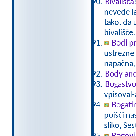
Bivališča
nevede la
tako, da 
bivališče
Bodi p
ustrezne 
napačna,
Body and
Bogastvo
vpisoval-
Bogati
poišči na
sliko, Se