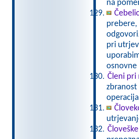
na pomenu
Čebelic
prebere,
odgovori
pri utrje
uporabimo
osnovne š
Členi pri
zbranost 
operacija
Človeko
utrjevan
Človeške