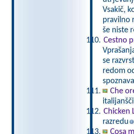
Vsakič, k
pravilno 
še niste 
Cestno pr
Vprašanja
se razvrs
redom od
spoznava
Che or
italijanšč
Chicken 
razredu
Cosa mi