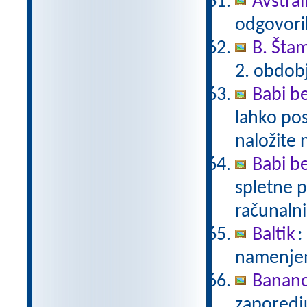
Avstral
odgovori
B. Šta
2. obdob
Babi be
lahko pos
naložite 
Babi be
spletne p
računalni
Baltik
:
namenjen
Banan
zaporedj