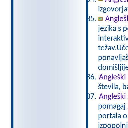
izgovorja
Angleš
jezika s 
interakti
težav.Uče
ponavljaš
domišljij
Angleški 
števila, 
Angleški
pomagaj z
portala o
izpopolnj