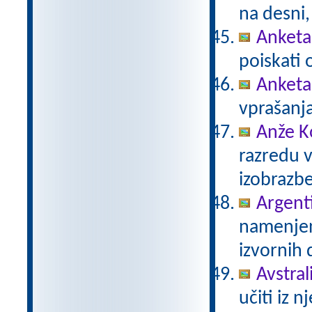
na desni,
Anketa 
poiskati 
Anketa
vprašanja
Anže K
razredu 
izobrazb
Argent
namenjen
izvornih 
Avstrali
učiti iz n