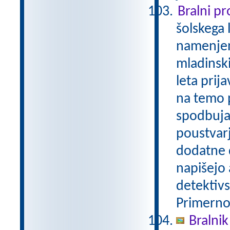
Bralni p
šolskega 
namenjen
mladinski
leta prij
na temo p
spodbuja
poustvarj
dodatne d
napišejo 
detektivs
Primerno 
Bralnik