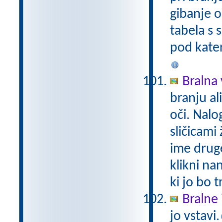
gibanje o
tabela s 
pod kater
Bralna v
branju a
oči. Nalo
sličicami 
ime druge
klikni na
ki jo bo t
Bralne 
jo vstavi.