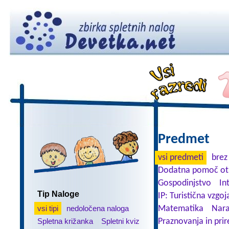
Predmet
vsi predmeti
brez
Dodatna pomoč ot
Gospodinjstvo
In
Tip Naloge
IP: Turistična vzgoj
vsi tipi
nedoločena naloga
Matematika
Nara
Spletna križanka
Spletni kviz
Praznovanja in prir