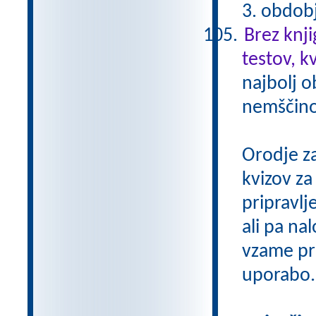
3. obdob
Brez knji
testov, k
najbolj o
nemščino,
Orodje z
kvizov z
pripravlj
ali pa na
vzame pri
uporabo.