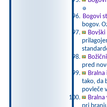
Bogovi
Bogovi s
bogov. O
Bovški 
prilagoj
standar
Božični
pred nov
Bralna 
tako, da 
povleče 
Bralna 
pri branj