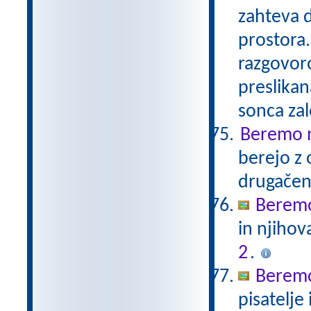
zahteva 
prostora.
razgovoro
preslikan
sonca za
Beremo n
berejo z 
drugače
Beremo
in njihov
2
.
Beremo
pisatelje