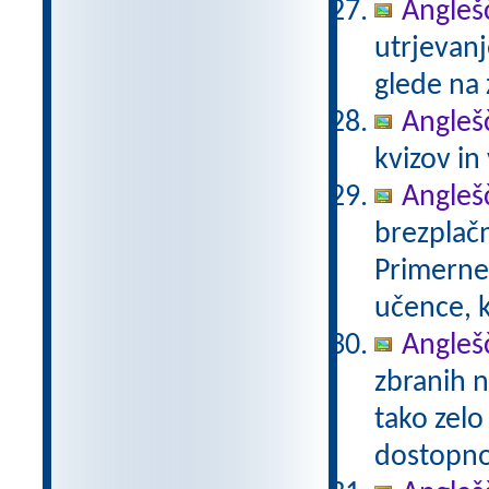
Anglešč
utrjevanj
glede na 
Anglešč
kvizov in
Anglešč
brezplačn
Primerne 
učence, k
Anglešč
zbranih n
tako zelo
dostopno