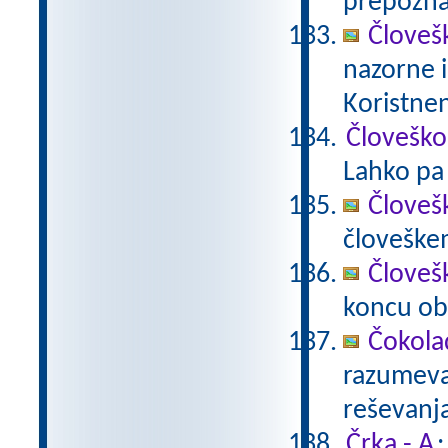
prepoznav
Človeš
nazorne i
Koristnen
Človeško
Lahko pa 
Človeš
človeške
Človeš
koncu ob
Čokola
razumevan
reševanj
Črka - A