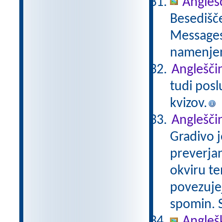
Anglešč
Besedišče
Messages,
namenje
Angleščin
tudi posl
kvizov.
Angleščin
Gradivo j
preverjan
okviru te
povezujej
spomin. S
Angleš