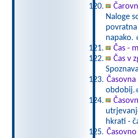
Čarovn
Naloge s
povratna 
napako.
Čas - m
Čas v 
Spoznava
Časovna
obdobij.
Časovn
utrjevanj
hkrati -
Časovno 