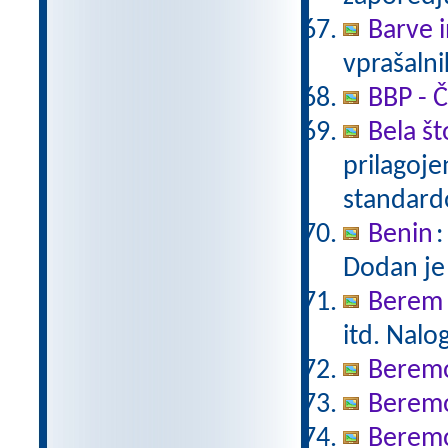
Barve i
vprašalni
BBP - Č
Bela št
prilagoj
standar
Benin
:
Dodan je
Berem 
itd. Nalo
Berem
Berem
Beremo