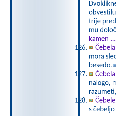
Dvoklikne
obvestilu
trije pre
mu določ
kamen ...
Čebela
mora sled
besedo.
Čebela 
nalogo, m
razumeti,
Čebele
s čebelj