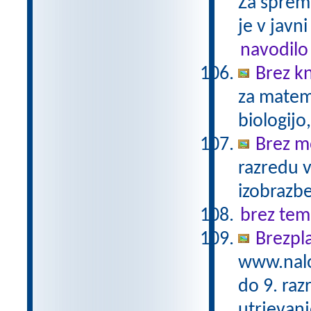
Za sprem
je v javni
navodilo
Brez kn
za matema
biologijo
Brez m
razredu 
izobrazb
brez tem
Brezpl
www.nalo
do 9. raz
utrjevanj