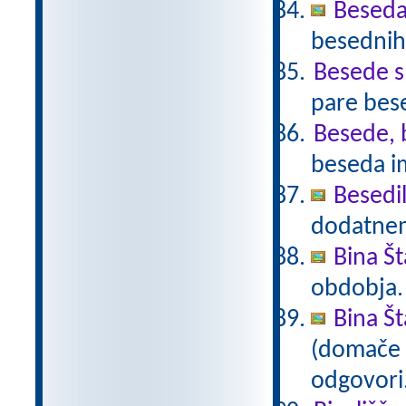
Beseda
besednih
Besede 
pare bes
Besede, 
beseda i
Besedi
dodatnem
Bina Š
obdobja
Bina Š
(domače b
odgovori.