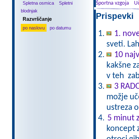
Spletna osmica
Spletni
Športna vzgoja
Uč
blodnjak
Prispevki 
Razvrščanje
po naslovu
po datumu
1. nov
sveti. La
10 najv
kakšne za
v teh zab
3 RAD
možje uče
ustreza 
5 minut z
koncept z