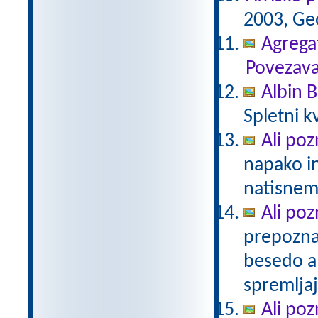
2003, Geo
Agregat
Povezava
Albin B
Spletni k
Ali poz
napako in
natisne
Ali poz
prepozna
besedo al
spremljaj
Ali po