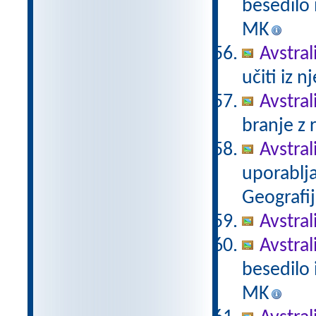
besedilo i
MK
Avstral
učiti iz n
Avstral
branje z 
Avstral
uporabljat
Geografi
Avstral
Avstral
besedilo i
MK