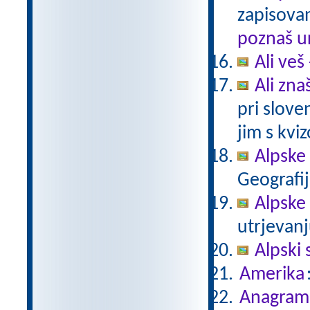
zapisovan
poznaš u
Ali veš
Ali zna
pri slov
jim s kvi
Alpske
Geografij
Alpske
utrjevanj
Alpski 
Amerika
Anagram