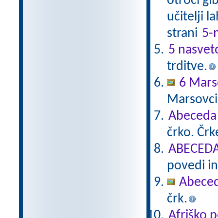
otroci gi
učitelji 
strani
5-
5 nasvet
trditve.
6 Mars
Marsovci
Abeceda
črko. Čr
ABECEDA 
povedi in
Abece
črk.
Afriško 