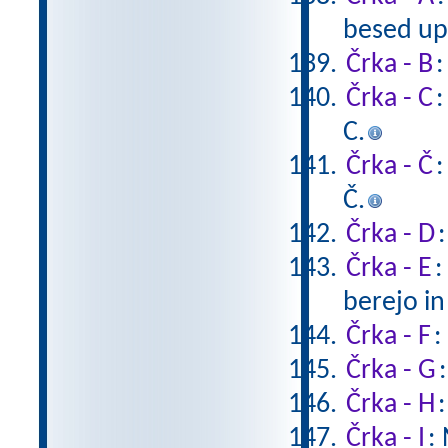
besed upo
Črka - B
:
Črka - C
:
C.
Črka - Č
:
Č.
Črka - D
Črka - E
:
berejo in
Črka - F
:
Črka - G
Črka - H
Črka - I
: