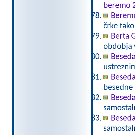
beremo 
Beremo
črke tako
Berta 
obdobja 
Beseda
ustrezni
Beseda
besedne z
Beseda
samostal
Beseda
samostal