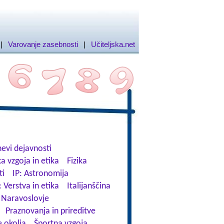
|
Varovanje zasebnosti
|
Učiteljska.net
evi dejavnosti
a vzgoja in etika
Fizika
ti
IP: Astronomija
: Verstva in etika
Italijanščina
Naravoslovje
Praznovanja in prireditve
 okolja
Športna vzgoja