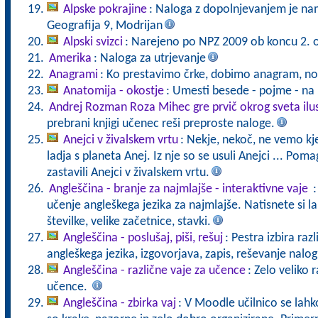
Alpske pokrajine
: Naloga z dopolnjevanjem je nam
Geografija 9, Modrijan
Alpski svizci
: Narejeno po NPZ 2009 ob koncu 2. 
Amerika
: Naloga za utrjevanje
Anagrami
: Ko prestavimo črke, dobimo anagram, nov
Anatomija - okostje
: Umesti besede - pojme - na
Andrej Rozman Roza Mihec gre prvič okrog sveta ilu
prebrani knjigi učenec reši preproste naloge.
Anejci v živalskem vrtu
: Nekje, nekoč, ne vemo kje 
ladja s planeta Anej. Iz nje so se usuli Anejci ... Pomag
zastavili Anejci v živalskem vrtu.
Angleščina - branje za najmlajše - interaktivne vaje
:
učenje angleškega jezika za najmlajše. Natisnete si lah
številke, velike začetnice, stavki.
Angleščina - poslušaj, piši, rešuj
: Pestra izbira raz
angleškega jezika, izgovorjava, zapis, reševanje nalog
Angleščina - različne vaje za učence
: Zelo veliko r
učence.
Angleščina - zbirka vaj
: V Moodle učilnico se lahko