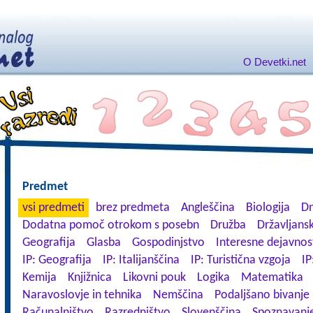
O Devetki.net
Predmet
vsi predmeti
brez predmeta
Angleščina
Biologija
Dn
Dodatna pomoč otrokom s posebn
Družba
Državljansk
Geografija
Glasba
Gospodinjstvo
Interesne dejavnos
IP: Geografija
IP: Italijanščina
IP: Turistična vzgoja
IP
Kemija
Knjižnica
Likovni pouk
Logika
Matematika
Naravoslovje in tehnika
Nemščina
Podaljšano bivanje
Računalništvo
Razredništvo
Slovenščina
Spoznavanje