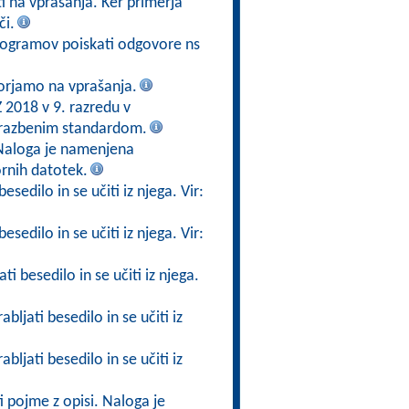
 na vprašanja. Ker primerja
či.
togramov poiskati odgovore ns
orjamo na vprašanja.
 2018 v 9. razredu v
brazbenim standardom.
 Naloga je namenjena
rnih datotek.
esedilo in se učiti iz njega. Vir:
esedilo in se učiti iz njega. Vir:
i besedilo in se učiti iz njega.
bljati besedilo in se učiti iz
bljati besedilo in se učiti iz
i pojme z opisi. Naloga je