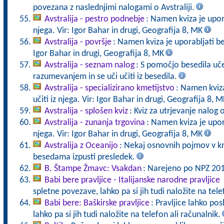
povezana z naslednjimi nalogami o Avstraliji.
Avstralija - pestro podnebje
: Namen kviza je upora
njega. Vir: Igor Bahar in drugi, Geografija 8, MK
Avstralija - površje
: Namen kviza je uporabljati bese
Igor Bahar in drugi, Geografija 8, MK
Avstralija - seznam nalog
: S pomočjo besedila uče
razumevanjem in se uči učiti iz besedila.
Avstralija - specializirano kmetijstvo
: Namen kviza
učiti iz njega. Vir: Igor Bahar in drugi, Geografija 8, M
Avstralija - splošen kviz
: Kviz za utrjevanje nalog o
Avstralija - zunanja trgovina
: Namen kviza je upora
njega. Vir: Igor Bahar in drugi, Geografija 8, MK
Avstralija z Oceanijo
: Nekaj osnovnih pojmov v kr
besedama izpusti presledek.
B. Štampe Žmavc: Vsakdan
: Narejeno po NPZ 201
Babi bere pravljice - Italijanske narodne pravljice
spletne povezave, lahko pa si jih tudi naložite na tele
Babi bere: Baškirske pravljice
: Pravljice lahko po
lahko pa si jih tudi naložite na telefon ali računalnik.