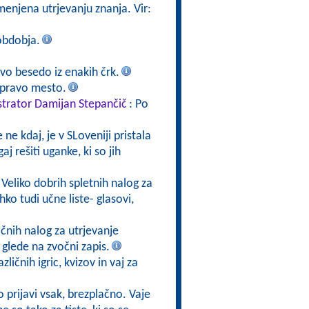
enjena utrjevanju znanja. Vir:
obdobja.
o besedo iz enakih črk.
 pravo mesto.
strator Damijan Stepančič
: Po
ne kdaj, je v SLoveniji pristala
aj rešiti uganke, ki so jih
 Veliko dobrih spletnih nalog za
ko tudi učne liste- glasovi,
ličnih nalog za utrjevanje
 glede na zvočni zapis.
azličnih igric, kvizov in vaj za
 prijavi vsak, brezplačno. Vaje