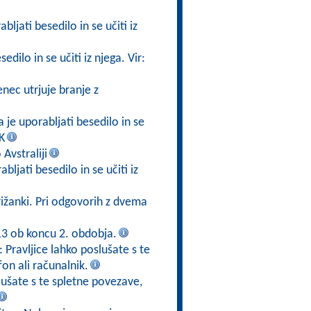
bljati besedilo in se učiti iz
dilo in se učiti iz njega. Vir:
nec utrjuje branje z
 je uporabljati besedilo in se
K
 Avstraliji
bljati besedilo in se učiti iz
ižanki. Pri odgovorih z dvema
3 ob koncu 2. obdobja.
: Pravljice lahko poslušate s te
fon ali računalnik.
slušate s te spletne povezave,