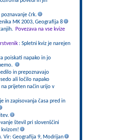
oziroma povedi in jih
o poznavanje črk.
benika MK 2003, Geografija 8
tanjih.
Povezava na vse kvize
rstvenik
: Spletni kviz je narejen
a poiskati napako in jo
isnemo.
sedilo in prepoznavajo
edo ali ločilo napako
na prijeten način urijo v
e in zapisovanja časa pred in
itev.
vanje števil pri slovenščini
 kvizom!
. Vir: Geografija 9, Modrijan