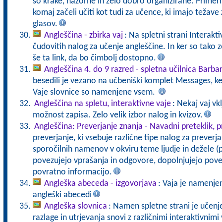
so krake, nazorne in zelo dobro organizirane. Primerne
komaj začeli učiti kot tudi za učence, ki imajo teža
glasov.
Angleščina - zbirka vaj
: Na spletni strani Interakt
čudovitih nalog za učenje angleščine. In ker so tak
še ta link, da bo čimbolj dostopno.
Angleščina 4. do 9 razred - spletna učilnica Barba
besedili je vezano na učbeniški komplet Messages, k
Vaje slovnice so namenjene vsem.
Angleščina na spletu, interaktivne vaje
: Nekaj vaj vk
možnost zapisa. Zelo velik izbor nalog in kvizov.
Angleščina: Preverjanje znanja - Navadni preteklik, p
preverjanje, ki vsebuje različne tipe nalog za preverja
sporočilnih namenov v okviru teme ljudje in dežele (pr
povezujejo vprašanja in odgovore, dopolnjujejo poved
povratno informacijo.
Angleška abeceda - izgovorjava
: Vaja je namenje
angleški abecedi
Angleška slovnica
: Namen spletne strani je učenj
razlage in utrjevanja snovi z različnimi interaktivnim