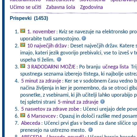
Učimo se učiti
Zabavna šola
Zgodovina
Prispevki (1453)
1. november
: Kviz se navezuje na elektronsko pro
uporabite tudi samostojno.
10 največjih držav
: Deset največjih držav. Katere s
imajo, kateri jezik govorijo prebivalci, vse to izveš v
uspeha ti želim.
3 RADODARNI MOŽJE
: Po branju
učnega lista
Tri
spustnega seznama izberejo tistega, ki najbolje ustre
5 minut za zdravje
: Ker se v sodobnem času vedno b
načina življenja in ker je pomembno, da se otroci gibaj
posnetke, z vsebinami, ki jih učitelji lahko uporabijo 
tej spletni strani
5-minut za zdravje
5 nasvetov za zdrave zobe
: Učenci urejajo dele pove
6 Marsovcev
: Opazuj in določi razlike med posa
Abeceda
: Učenci prvi glas v besedi za dane sličice s
prenesejo na ustrezno mesto.