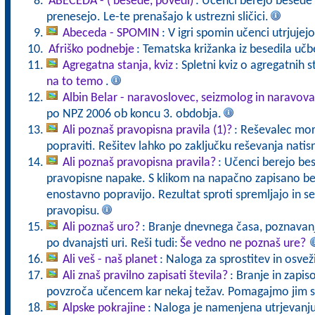
ABECEDA - ( besede, povedi)
: Učenci berejo besede 
prenesejo. Le-te prenašajo k ustrezni sličici.
Abeceda - SPOMIN
: V igri spomin učenci utrjujej
Afriško podnebje
: Tematska križanka iz besedila uč
Agregatna stanja, kviz
: Spletni kviz o agregatnih s
na to temo
.
Albin Belar - naravoslovec, seizmolog in naravova
po NPZ 2006 ob koncu 3. obdobja.
Ali poznaš pravopisna pravila (1)?
: Reševalec mor
popraviti. Rešitev lahko po zaključku reševanja nat
Ali poznaš pravopisna pravila?
: Učenci berejo be
pravopisne napake. S klikom na napačno zapisano bes
enostavno popravijo. Rezultat sproti spremljajo in se 
pravopisu.
Ali poznaš uro?
: Branje dnevnega časa, poznavanj
po dvanajsti uri. Reši tudi:
Še vedno ne poznaš ure?
Ali veš - naš planet
: Naloga za sprostitev in osvež
Ali znaš pravilno zapisati števila?
: Branje in zapiso
povzroča učencem kar nekaj težav. Pomagajmo jim s
Alpske pokrajine
: Naloga je namenjena utrjevanju