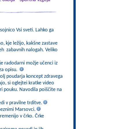
sojnico Vsi sveti. Lahko ga
o, kje ležijo, kakšne zastave
 teh zabavnih nalogah. Veliko
je radodarni možje učenci iz
za opisu.
olj poudarja koncept zdravega
o, si oglejtei kratke video
pri pouku. Navodila poiščite na
di v pravilne trditve.
meznimi Marsovci.
premenijo v črko. Črke