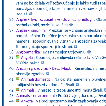
vam ne bo delala več težav.Učenje je lahko tudi zaba
ponavljaš s pomočjo tabel in miselnih vzorcev, ki jih 
izdelaš.
Angleški kvizi za začetnike (slovnica, predlogi)
: Obrav
osebni zaimki, pozicija, količina
Angleški sinonimi
: Preizkusi se v znanju angleških si
pomoč lačnim. FreeRice je sestrska stran portala o r
namena: izpopolnjevanje v znanju angleščina za vsa
To omogočajo sponzorji te strani.
Angloamerika
: Kviz namenjen utrjevanju.
Angola
: S pomočjo zemljevida rešimo kviz. Vir: S
SCORM paket.
Anica in grozovitež - Desa Muck
: Reševalec z umešč
obnavlja zgodbo.
Animali domestici
: Nalogi sta namenjeni pravilne
italijanskih besed za domače živali.
Animals
: V mrežo je treba umestiti imena živali.
Animals - environment
: Poišči življenjska okolja žival
Anketa
: Najprej spoznamo način zapisovanja od