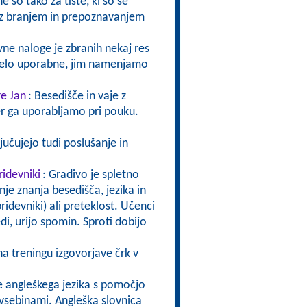
 so tako za tiste, ki so se
ve z branjem in prepoznavanjem
ivne naloge je zbranih nekaj res
o zelo uporabne, jim namenjamo
re Jan
: Besedišče in vaje z
er ga uporabljamo pri pouku.
ljučujejo tudi poslušanje in
ridevniki
: Gradivo je spletno
nje znanja besedišča, jezika in
idevniki) ali preteklost. Učenci
i, urijo spomin. Sproti dobijo
na treningu izgovorjave črk v
e angleškega jezika s pomočjo
i vsebinami. Angleška slovnica