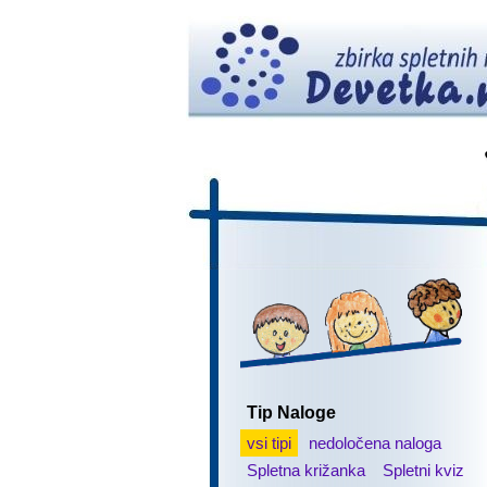
Tip Naloge
vsi tipi
nedoločena naloga
Spletna križanka
Spletni kviz