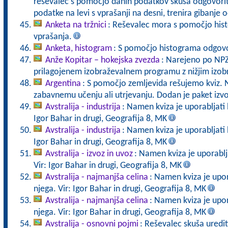
reševalec s pomočjo danih podatkov skuša odgovoriti
podatke na levi s vprašanji na desni, trenira gibanje o
Anketa na tržnici
: Reševalec mora s pomočjo his
vprašanja.
Anketa, histogram
: S pomočjo histograma odgov
Anže Kopitar – hokejska zvezda
: Narejeno po NPZ
prilagojenem izobraževalnem programu z nižjim izo
Argentina
: S pomočjo zemljevida rešujemo kviz.
zabavnemu učenju ali utrjevanju. Dodan je paket izvo
Avstralija - industrija
: Namen kviza je uporabljati b
Igor Bahar in drugi, Geografija 8, MK
Avstralija - industrija
: Namen kviza je uporabljati b
Igor Bahar in drugi, Geografija 8, MK
Avstralija - izvoz in uvoz
: Namen kviza je uporabljat
Vir: Igor Bahar in drugi, Geografija 8, MK
Avstralija - najmanjša celina
: Namen kviza je upora
njega. Vir: Igor Bahar in drugi, Geografija 8, MK
Avstralija - najmanjša celina
: Namen kviza je upora
njega. Vir: Igor Bahar in drugi, Geografija 8, MK
Avstralija - osnovni pojmi
: Reševalec skuša uredit