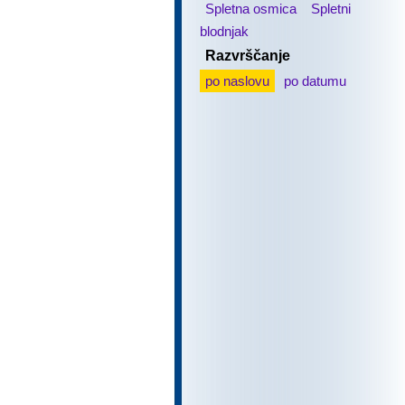
Spletna osmica
Spletni
blodnjak
Razvrščanje
po naslovu
po datumu