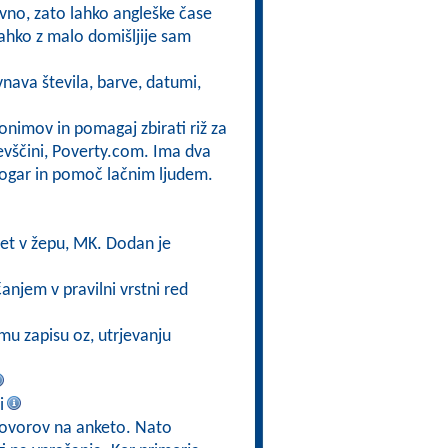
vno, zato lahko angleške čase
lahko z malo domišljije sam
nava števila, barve, datumi,
nonimov in pomagaj zbirati riž za
evščini, Poverty.com. Ima dva
kogar in pomoč lačnim ljudem.
vet v žepu, MK. Dodan je
anjem v pravilni vrstni red
mu zapisu oz, utrjevanju
i
govorov na anketo. Nato