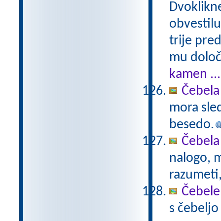
Dvoklikne
obvestilu
trije pre
mu določ
kamen ...
Čebela
mora sled
besedo.
Čebela 
nalogo, m
razumeti,
Čebele
s čebelj