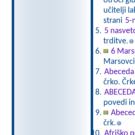
otroci gi
učitelji 
strani
5-
5 nasvet
trditve.
6 Mars
Marsovci
Abeceda
črko. Čr
ABECEDA 
povedi in
Abece
črk.
Afriško 