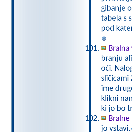
gibanje o
tabela s 
pod kater
Bralna v
branju a
oči. Nalo
sličicami 
ime druge
klikni na
ki jo bo t
Bralne 
jo vstavi.