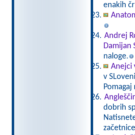
enakih čr
Anatom
Andrej R
Damijan 
naloge.
Anejci 
v SLovenij
Pomagaj r
Angleščin
dobrih sp
Natisnete 
začetnice