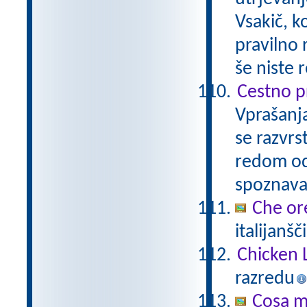
Vsakič, k
pravilno 
še niste 
Cestno pr
Vprašanja
se razvrs
redom od
spoznava
Che or
italijanšč
Chicken 
razredu
Cosa mi