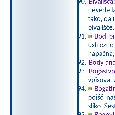
Bivališča
nevede la
tako, da 
bivališče
Bodi p
ustrezne 
napačna,
Body and
Bogastvo
vpisoval-
Bogati
poišči na
sliko, Se