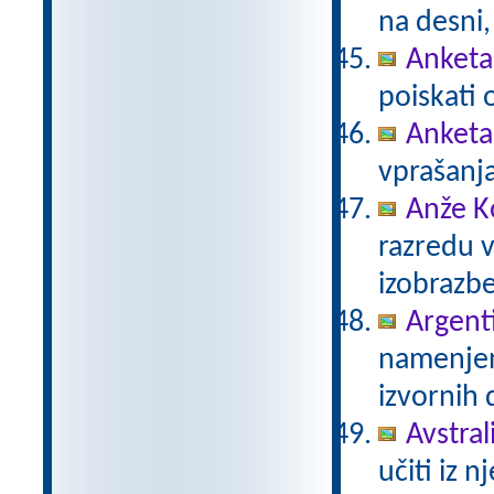
na desni,
Anketa 
poiskati 
Anketa
vprašanja
Anže K
razredu 
izobrazb
Argent
namenjen
izvornih 
Avstrali
učiti iz n