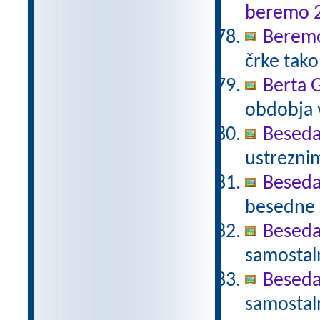
beremo 
Beremo
črke tako
Berta 
obdobja 
Beseda
ustrezni
Beseda
besedne z
Beseda
samostal
Beseda
samostal