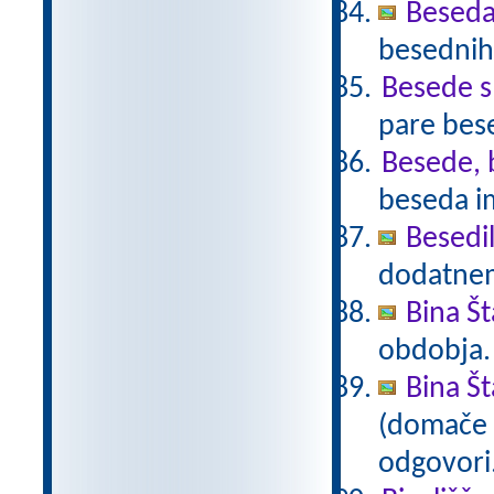
Beseda
besednih
Besede 
pare bes
Besede, 
beseda i
Besedi
dodatnem
Bina Š
obdobja
Bina Š
(domače b
odgovori.