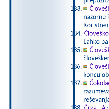
prepoznav
Človeš
nazorne i
Koristnen
Človeško
Lahko pa 
Človeš
človeške
Človeš
koncu ob
Čokola
razumevan
reševanj
Črka - A