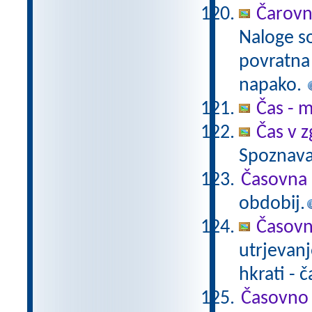
Čarovn
Naloge s
povratna 
napako.
Čas - m
Čas v 
Spoznava
Časovna
obdobij.
Časovn
utrjevanj
hkrati -
Časovno 