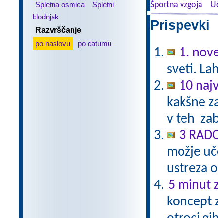
Spletna osmica
Spletni
Športna vzgoja
Uč
blodnjak
Prispevki 
Razvrščanje
po naslovu
po datumu
1. nov
sveti. La
10 najv
kakšne za
v teh zab
3 RAD
možje uče
ustreza 
5 minut z
koncept z