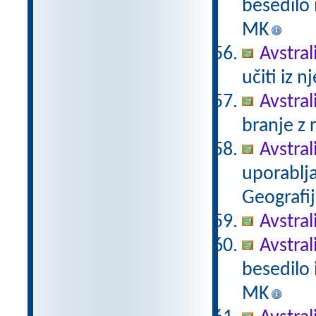
besedilo i
MK
Avstral
učiti iz n
Avstral
branje z 
Avstral
uporabljat
Geografi
Avstral
Avstral
besedilo i
MK