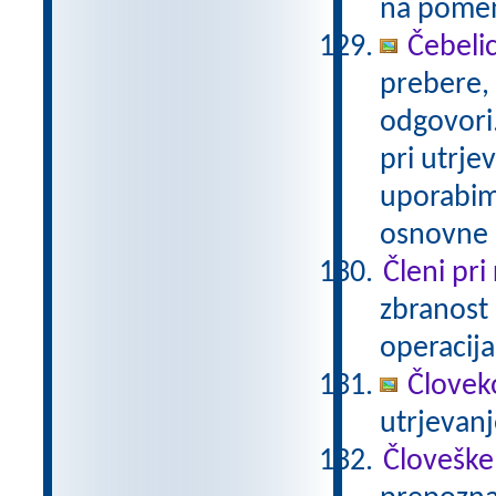
na pomenu
Čebelic
prebere,
odgovori
pri utrje
uporabimo
osnovne š
Členi pri
zbranost 
operacija
Človeko
utrjevan
Človeške