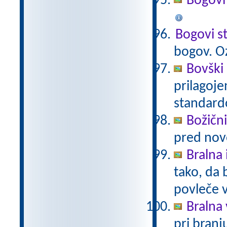
Bogovi
Bogovi s
bogov. O
Bovški 
prilagoj
standar
Božični
pred nov
Bralna 
tako, da 
povleče 
Bralna 
pri branj