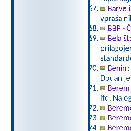
Barve i
vprašalni
BBP - Č
Bela št
prilagoj
standar
Benin
:
Dodan je
Berem 
itd. Nalo
Berem
Berem
Beremo