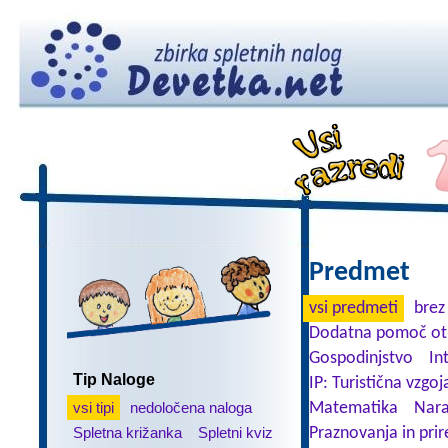
Predmet
vsi predmeti
brez
Dodatna pomoč ot
Gospodinjstvo
In
Tip Naloge
IP: Turistična vzgoj
vsi tipi
nedoločena naloga
Matematika
Nara
Spletna križanka
Spletni kviz
Praznovanja in prir