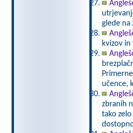
Anglešč
utrjevanj
glede na 
Anglešč
kvizov in
Anglešč
brezplačn
Primerne 
učence, k
Anglešč
zbranih n
tako zelo
dostopno