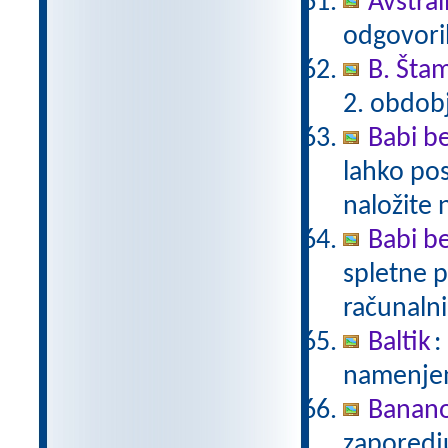
Avstral
odgovori
B. Šta
2. obdob
Babi be
lahko pos
naložite 
Babi be
spletne p
računalni
Baltik
:
namenjen
Banan
zaporedj