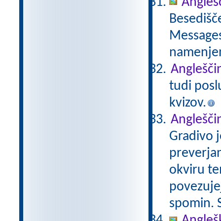
Anglešč
Besedišče
Messages,
namenje
Angleščin
tudi posl
kvizov.
Angleščin
Gradivo j
preverjan
okviru te
povezujej
spomin. S
Angleš