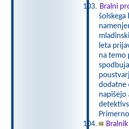
Bralni p
šolskega 
namenjen
mladinski
leta prij
na temo p
spodbuja
poustvarj
dodatne d
napišejo 
detektivs
Primerno 
Bralnik