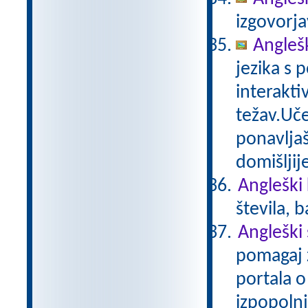
izgovorja
Angleš
jezika s 
interakti
težav.Uče
ponavljaš
domišljij
Angleški 
števila, 
Angleški
pomagaj z
portala o
izpopolnj