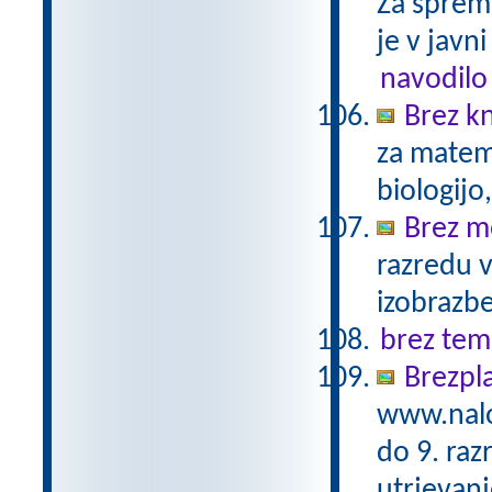
Za sprem
je v javni
navodilo
Brez kn
za matema
biologijo
Brez m
razredu 
izobrazb
brez tem
Brezpl
www.nalo
do 9. raz
utrjevanj