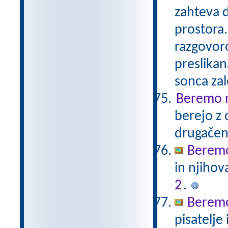
zahteva 
prostora.
razgovoro
preslikan
sonca za
Beremo n
berejo z 
drugače
Beremo
in njihov
2
.
Beremo
pisatelje