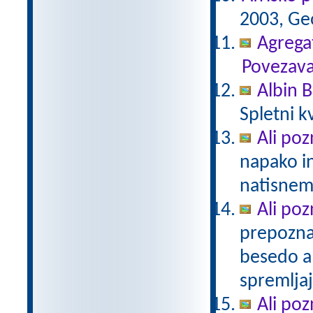
2003, Geo
Agregat
Povezava
Albin B
Spletni k
Ali poz
napako in
natisne
Ali poz
prepozna
besedo al
spremljaj
Ali po