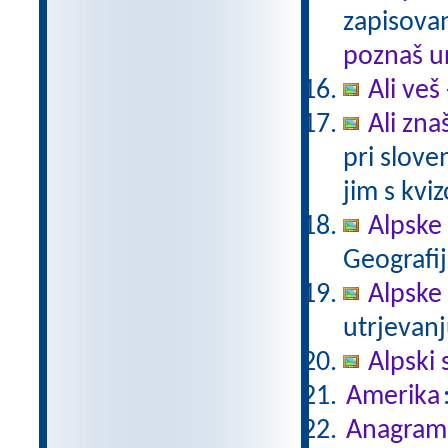
zapisovan
poznaš u
Ali veš
Ali zna
pri slov
jim s kvi
Alpske
Geografij
Alpske
utrjevanj
Alpski 
Amerika
Anagram