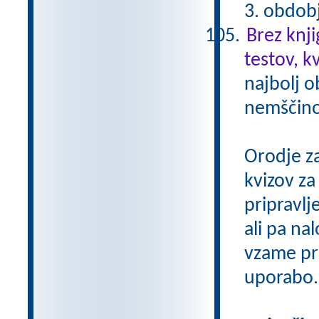
3. obdob
Brez knji
testov, k
najbolj o
nemščino,
Orodje z
kvizov z
pripravlj
ali pa na
vzame pri
uporabo.