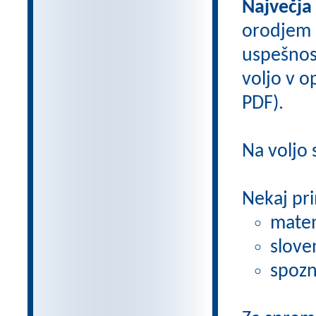
Največja
orodjem
uspešnos
voljo v op
PDF).
Na voljo
Nekaj pri
matem
slove
spozn