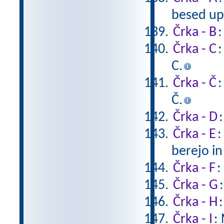
besed upo
Črka - B
:
Črka - C
:
C.
Črka - Č
:
Č.
Črka - D
Črka - E
:
berejo in
Črka - F
:
Črka - G
Črka - H
Črka - I
: